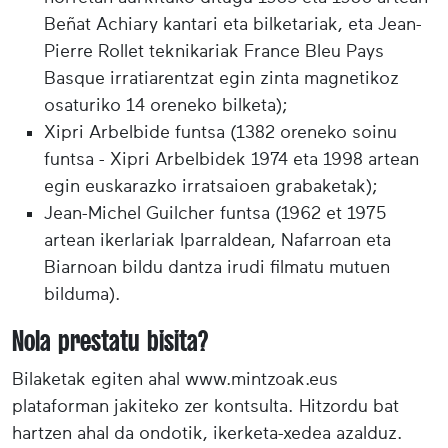
Beñat Achiary kantari eta bilketariak, eta Jean-
Pierre Rollet teknikariak France Bleu Pays
Basque irratiarentzat egin zinta magnetikoz
osaturiko 14 oreneko bilketa);
Xipri Arbelbide funtsa (1382 oreneko soinu
funtsa - Xipri Arbelbidek 1974 eta 1998 artean
egin euskarazko irratsaioen grabaketak);
Jean-Michel Guilcher funtsa (1962 et 1975
artean ikerlariak Iparraldean, Nafarroan eta
Biarnoan bildu dantza irudi filmatu mutuen
bilduma).
Nola prestatu bisita?
Bilaketak egiten ahal www.mintzoak.eus
plataforman jakiteko zer kontsulta. Hitzordu bat
hartzen ahal da ondotik, ikerketa-xedea azalduz.