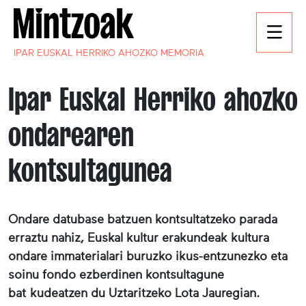
IPAR EUSKAL HERRIKO AHOZKO MEMORIA
Ipar Euskal Herriko ahozko
ondarearen
kontsultagunea
Ondare datubase batzuen kontsultatzeko parada
erraztu nahiz, Euskal kultur erakundeak kultura
ondare immaterialari buruzko ikus-entzunezko eta
soinu fondo ezberdinen kontsultagune
bat kudeatzen du Uztaritzeko Lota Jauregian.