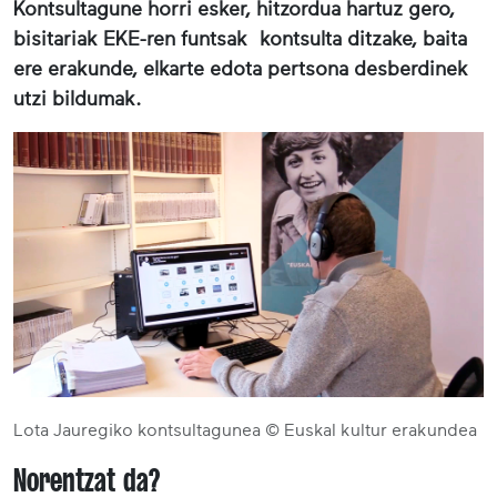
Kontsultagune horri esker, hitzordua hartuz gero,
bisitariak EKE-ren funtsak kontsulta ditzake, baita
ere erakunde, elkarte edota pertsona desberdinek
utzi bildumak.
Lota Jauregiko kontsultagunea © Euskal kultur erakundea
Norentzat da?