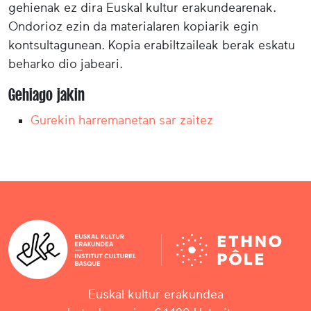
gehienak ez dira Euskal kultur erakundearenak.
Ondorioz ezin da materialaren kopiarik egin
kontsultagunean. Kopia erabiltzaileak berak eskatu
beharko dio jabeari.
Gehiago jakin
Gurekin harremanetan sar zaitez
Euskal kultur erakundea