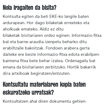
Nola iragaiten da bisita?
Kontsulta egiten da beti EKE-ko langile baten
ardurapean. Hor dago bilaketak errexteko eta
aholkuak emateko. Aldiz ez ditu
bilaketak bisitariaren ordez eginen. Informazio-fitxa
bat eta barne-araudia izenpetu beharko ditu
erabiltzaile bakoitzak. Fondoen arabera gerta
daiteke ere beste informazio-fitxa edota erabilpen-
baimena fitxa bete behar izatea. Ordenagailu bat
emana da bisitariaren zerbitzuko. Hortik bakarrik
dira artxiboak begiratzen/entzuten.
Kontsultatu materialaren kopia baten
eskuratzeko urratsak?
Kontsultatzen ahal diren dokumentu gehien-