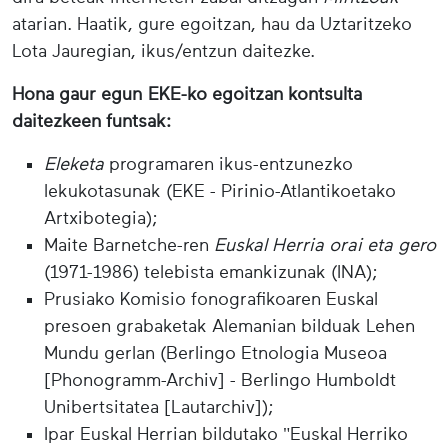
atarian. Haatik, gure egoitzan, hau da Uztaritzeko
Lota Jauregian, ikus/entzun daitezke.
Hona gaur egun EKE-ko egoitzan kontsulta
daitezkeen funtsak:
Eleketa
programaren ikus-entzunezko
lekukotasunak (EKE - Pirinio-Atlantikoetako
Artxibotegia);
Maite Barnetche-ren
Euskal Herria orai eta gero
(1971-1986) telebista emankizunak (INA);
Prusiako Komisio fonografikoaren Euskal
presoen grabaketak Alemanian bilduak Lehen
Mundu gerlan (Berlingo Etnologia Museoa
[Phonogramm-Archiv] - Berlingo Humboldt
Unibertsitatea [Lautarchiv]);
Ipar Euskal Herrian bildutako "Euskal Herriko