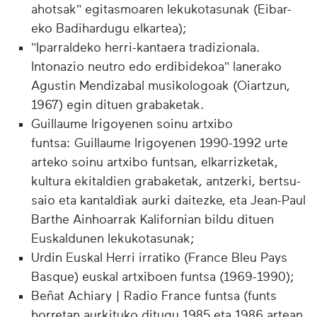
ahotsak" egitasmoaren lekukotasunak (Eibar-
eko Badihardugu elkartea);
"Iparraldeko herri-kantaera tradizionala.
Intonazio neutro edo erdibidekoa" lanerako
Agustin Mendizabal musikologoak (Oiartzun,
1967) egin dituen grabaketak.
Guillaume Irigoyenen soinu artxibo
funtsa: Guillaume Irigoyenen 1990-1992 urte
arteko soinu artxibo funtsan, elkarrizketak,
kultura ekitaldien grabaketak, antzerki, bertsu-
saio eta kantaldiak aurki daitezke, eta Jean-Paul
Barthe Ainhoarrak Kalifornian bildu dituen
Euskaldunen lekukotasunak;
Urdin Euskal Herri irratiko (France Bleu Pays
Basque) euskal artxiboen funtsa (1969-1990);
Beñat Achiary | Radio France funtsa (funts
horretan aurkituko ditugu 1985 eta 1986 artean