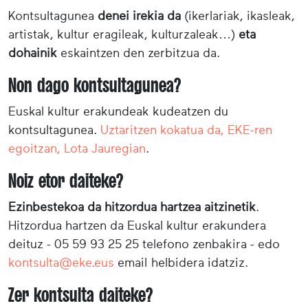
Kontsultagunea
denei irekia da
(ikerlariak, ikasleak,
artistak, kultur eragileak, kulturzaleak…)
eta
dohainik
eskaintzen den zerbitzua da.
Non dago kontsultagunea?
Euskal kultur erakundeak kudeatzen du
kontsultagunea.
Uztaritzen kokatua da, EKE-ren
egoitzan, Lota Jauregian
.
Noiz etor daiteke?
Ezinbestekoa da hitzordua hartzea aitzinetik
.
Hitzordua hartzen da Euskal kultur erakundera
deituz - 05 59 93 25 25 telefono zenbakira - edo
kontsulta@eke.eus
email helbidera idatziz.
Zer kontsulta daiteke?