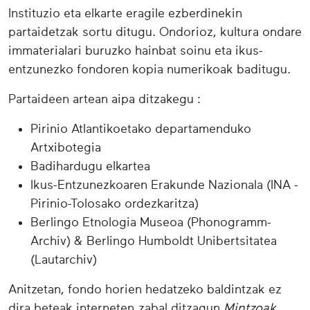
Instituzio eta elkarte eragile ezberdinekin
partaidetzak sortu ditugu. Ondorioz, kultura ondare
immaterialari buruzko hainbat soinu eta ikus-
entzunezko fondoren kopia numerikoak baditugu.
Partaideen artean aipa ditzakegu :
Pirinio Atlantikoetako departamenduko
Artxibotegia
Badihardugu elkartea
Ikus-Entzunezkoaren Erakunde Nazionala (INA -
Pirinio-Tolosako ordezkaritza)
Berlingo Etnologia Museoa (Phonogramm-
Archiv) & Berlingo Humboldt Unibertsitatea
(Lautarchiv)
Anitzetan, fondo horien hedatzeko baldintzak ez
dira beteak interneten zabal ditzagun
Mintzoak