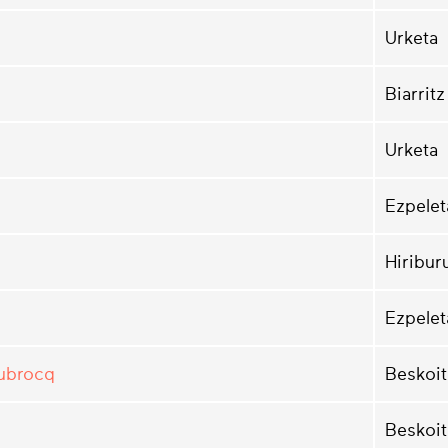
Urketa
Biarritz
Urketa
Ezpelet
Hiribur
Ezpelet
Dubrocq
Beskoit
Beskoit