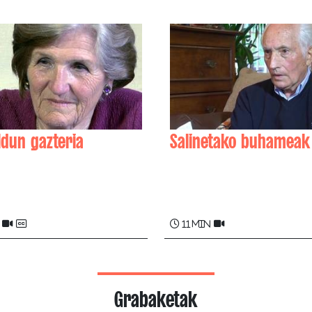
ldun gazteria
Salinetako buhameak
n ALBISTUR
Armand CURUTCHET , R
DUBROCQ
11 min
Grabaketak