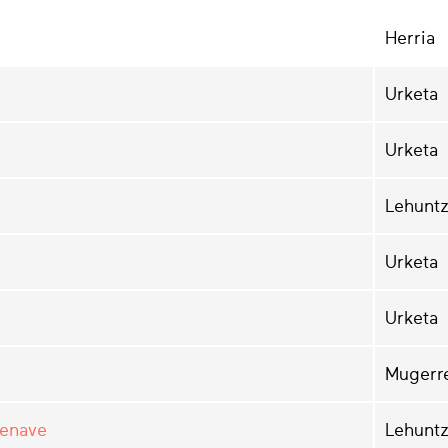
Herria
Urketa
Urketa
Lehunt
Urketa
Urketa
Mugerr
senave
Lehunt