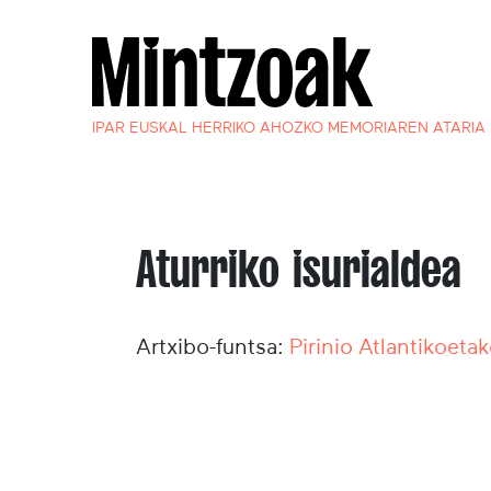
IPAR EUSKAL HERRIKO AHOZKO MEMORIAREN ATARIA
Aturriko isurialdea
Artxibo-funtsa:
Pirinio Atlantikoeta