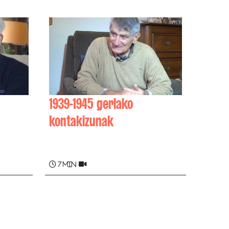
1939-1945 gerlako
kontakizunak
ené
René DUBROCQ
7 min