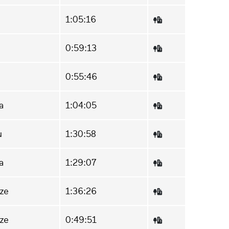
1:05:16
0:59:13
0:55:46
a
1:04:05
u
1:30:58
a
1:29:07
ze
1:36:26
ze
0:49:51