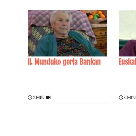
II. Munduko gerla Bankan
Euska
Marie-­Jeanne AROTÇARENA
Maixa
2 min
4 min