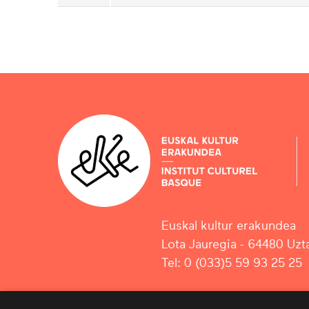
Euskal kultur erakundea
Lota Jauregia - 64480 Uzta
Tel: 0 (033)5 59 93 25 25