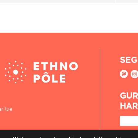
SEG
GUR
HAR
ritze