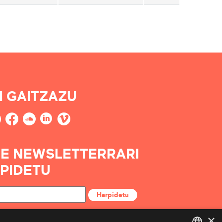
I GAITZAZU
E NEWSLETTERRARI
PIDETU
Harpidetu
×