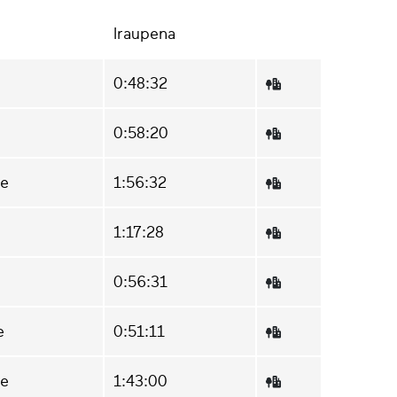
Iraupena
0:48:32
0:58:20
ze
1:56:32
1:17:28
0:56:31
e
0:51:11
ze
1:43:00