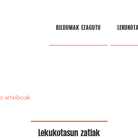
BILDUMAK EZAGUTU
LEKUKOT
ko artxiboak
Lekukotasun zatiak