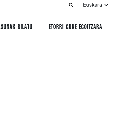
|
Euskara
ASUNAK BILATU
ETORRI GURE EGOITZARA