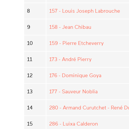
8
157 - Louis Joseph Labrouche
9
158 - Jean Chibau
10
159 - Pierre Etcheverry
11
173 - André Pierry
12
176 - Dominique Goya
13
177 - Sauveur Noblia
14
280 - Armand Curutchet - René 
15
286 - Luixa Calderon