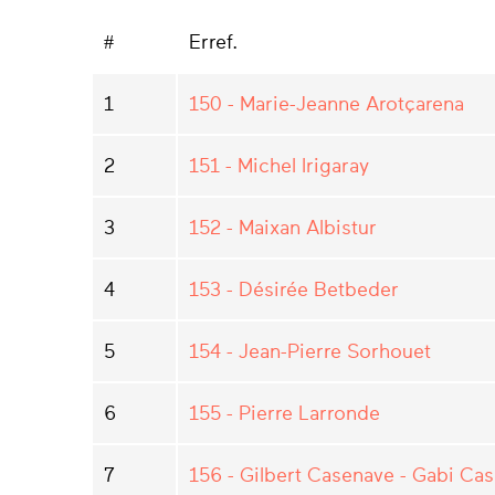
#
Erref.
1
150 - Marie-­Jeanne Arotçarena
2
151 - Michel Irigaray
3
152 - Maixan Albistur
4
153 - Désirée Betbeder
5
154 - Jean­-Pierre Sorhouet
6
155 - Pierre Larronde
7
156 - Gilbert Casenave - Gabi Ca