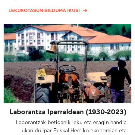
LEKUKOTASUN-BILDUMA IKUSI
Laborantza Iparraldean (1930-2023)
Laborantzak betidanik leku eta eragin handia
ukan du Ipar Euskal Herriko ekonomian eta