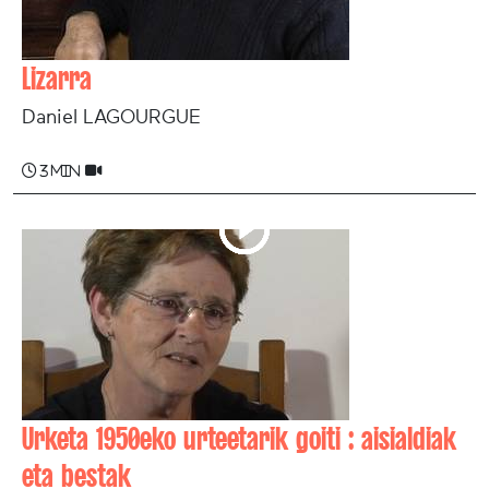
Lizarra
Daniel LAGOURGUE
3 min
Urketa 1950eko urteetarik goiti : aisialdiak
eta bestak