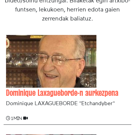
bideo/soinu entzungai. Bilaketak egin artxibo-
funtsen, lekukoen, herrien edota gaien
zerrendak baliatuz.
Dominique Laxagueborde-n aurkezpena
Dominique LAXAGUEBORDE "Etchandyber"
1 min