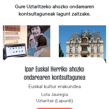
Gure Uztaritzeko ahozko ondarearen
kontsultaguneak lagunt zaitzake.
Ipar Euskal Herriko ahozko
ondarearen kontsultagunea
Euskal kultur erakundea
Lota Jauregia
Uztaritze (Lapurdi)