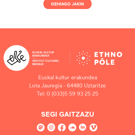
GEHIAGO JAKIN
Euskal kultur erakundea
Lota Jauregia - 64480 Uztaritze
Tel: 0 (033)5 59 93 25 25
SEGI GAITZAZU