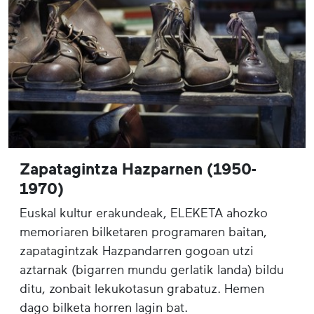
Zapatagintza Hazparnen (1950-
1970)
Euskal kultur erakundeak, ELEKETA ahozko
memoriaren bilketaren programaren baitan,
zapatagintzak Hazpandarren gogoan utzi
aztarnak (bigarren mundu gerlatik landa) bildu
ditu, zonbait lekukotasun grabatuz. Hemen
dago bilketa horren lagin bat.