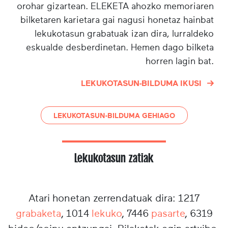
orohar gizartean. ELEKETA ahozko memoriaren
bilketaren karietara gai nagusi honetaz hainbat
lekukotasun grabatuak izan dira, lurraldeko
eskualde desberdinetan. Hemen dago bilketa
horren lagin bat.
LEKUKOTASUN-BILDUMA IKUSI
LEKUKOTASUN-BILDUMA GEHIAGO
Lekukotasun zatiak
Atari honetan zerrendatuak dira: 1217
grabaketa
, 1014
lekuko
, 7446
pasarte
, 6319