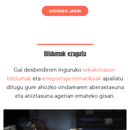
GEHIAGO JAKIN
Bildumak ezagutu
Gai desberdinen inguruko
lekukotasun-
bildumak
eta
erreportaje tematikoak
apailatu
ditugu gure ahozko ondarearen aberastasuna
eta aniztasuna agerian emateko gisan.