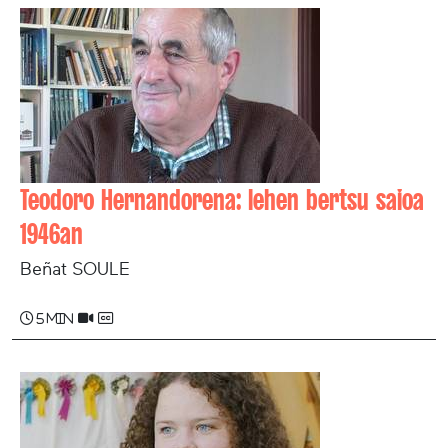
Teodoro Hernandorena: lehen bertsu saioa
1946an
Beñat SOULE
5 min