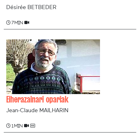
Désirée BETBEDER
7 min
Eiherazainari opariak
Jean-Claude MAILHARIN
1 min