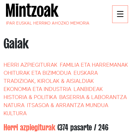
IPAR EUSKAL HERRIKO AHOZKO MEMORIA
Gaiak
HERRI AZPIEGITURAK
FAMILIA ETA HARREMANAK
OHITURAK ETA BIZIMODUA
EUSKARA
TRADIZIOAK, KIROLAK & AISIALDIAK
EKONOMIA ETA INDUSTRIA
LANBIDEAK
HISTORIA & POLITIKA
BASERRIA & LABORANTZA
NATURA
ITSASOA & ARRANTZA MUNDUA
KULTURA
Herri azpiegiturak
(374 pasarte / 246