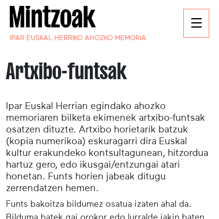
IPAR EUSKAL HERRIKO AHOZKO MEMORIA
Artxibo-funtsak
Ipar Euskal Herrian egindako ahozko
memoriaren bilketa ekimenek artxibo-funtsak
osatzen dituzte. Artxibo horietarik batzuk
(kopia numerikoa) eskuragarri dira Euskal
kultur erakundeko kontsultagunean, hitzordua
hartuz gero, edo ikusgai/entzungai atari
honetan. Funts horien jabeak ditugu
zerrendatzen hemen.
Funts bakoitza bildumez osatua izaten ahal da.
Bilduma batek gai orokor edo lurralde jakin baten