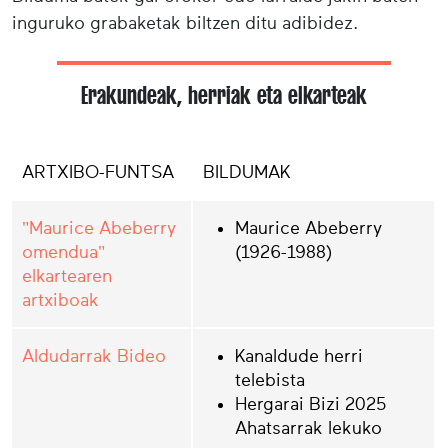
inguruko grabaketak biltzen ditu adibidez.
Erakundeak, herriak eta elkarteak
ARTXIBO-FUNTSA
BILDUMAK
"Maurice Abeberry
Maurice Abeberry
omendua"
(1926-1988)
elkartearen
artxiboak
Aldudarrak Bideo
Kanaldude herri
telebista
Hergarai Bizi 2025
Ahatsarrak lekuko