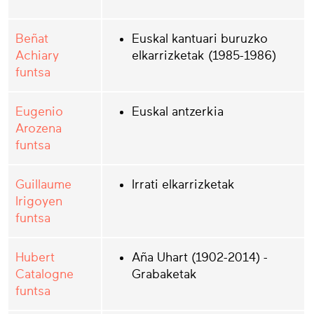
Beñat
Euskal kantuari buruzko
Achiary
elkarrizketak (1985-1986)
funtsa
Eugenio
Euskal antzerkia
Arozena
funtsa
Guillaume
Irrati elkarrizketak
Irigoyen
funtsa
Hubert
Aña Uhart (1902-2014) -
Catalogne
Grabaketak
funtsa