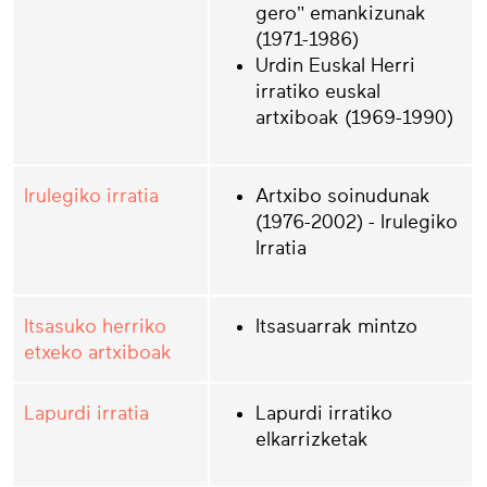
gero" emankizunak
(1971-1986)
Urdin Euskal Herri
irratiko euskal
artxiboak (1969-1990)
Irulegiko irratia
Artxibo soinudunak
(1976-2002) - Irulegiko
Irratia
Itsasuko herriko
Itsasuarrak mintzo
etxeko artxiboak
Lapurdi irratia
Lapurdi irratiko
elkarrizketak