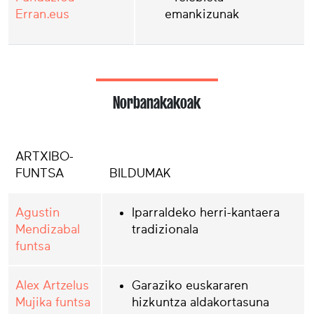
Erran.eus
emankizunak
Norbanakakoak
ARTXIBO-
FUNTSA
BILDUMAK
Agustin
Iparraldeko herri-kantaera
Mendizabal
tradizionala
funtsa
Alex Artzelus
Garaziko euskararen
Mujika funtsa
hizkuntza aldakortasuna