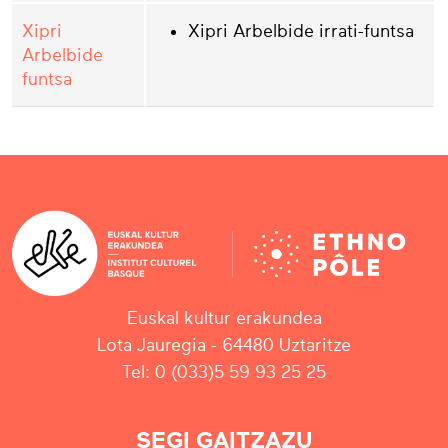
Xipri
Xipri Arbelbide irrati-funtsa
Arbelbide
funtsa
Euskal kultur erakundea
Lota Jauregia - 64480 Uztaritze
Tel: 0 (033)5 59 93 25 25
SEGI GAITZAZU