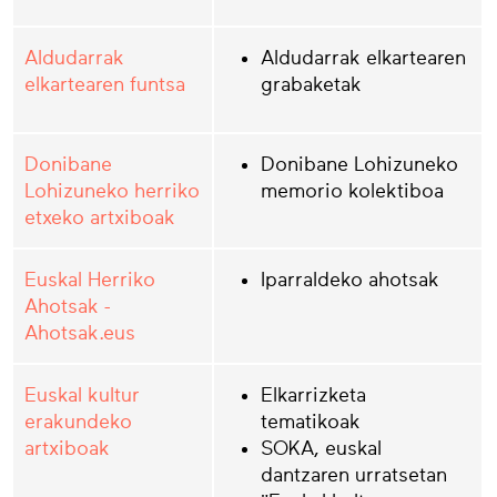
Aldudarrak
Aldudarrak elkartearen
elkartearen funtsa
grabaketak
Donibane
Donibane Lohizuneko
Lohizuneko herriko
memorio kolektiboa
etxeko artxiboak
Euskal Herriko
Iparraldeko ahotsak
Ahotsak -
Ahotsak.eus
Euskal kultur
Elkarrizketa
erakundeko
tematikoak
artxiboak
SOKA, euskal
dantzaren urratsetan