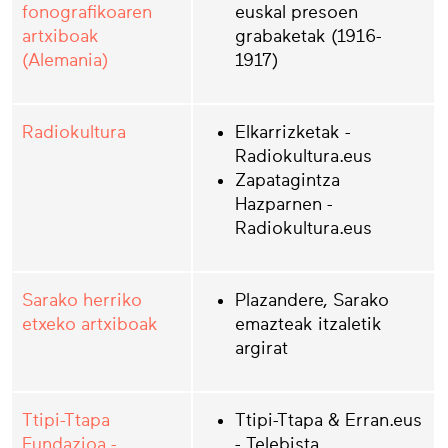
fonografikoaren
euskal presoen
artxiboak
grabaketak (1916-
(Alemania)
1917)
Radiokultura
Elkarrizketak -
Radiokultura.eus
Zapatagintza
Hazparnen -
Radiokultura.eus
Sarako herriko
Plazandere, Sarako
etxeko artxiboak
emazteak itzaletik
argirat
Ttipi-Ttapa
Ttipi-Ttapa & Erran.eus
Fundazioa -
- Telebista