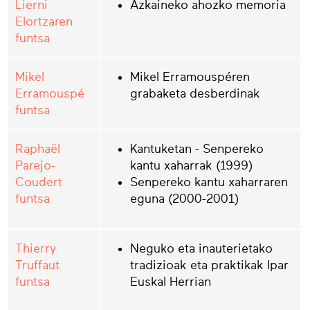
Lierni
Azkaineko ahozko memoria
Elortzaren
funtsa
Mikel
Mikel Erramouspéren
Erramouspé
grabaketa desberdinak
funtsa
Raphaël
Kantuketan - Senpereko
Parejo-
kantu xaharrak (1999)
Coudert
Senpereko kantu xaharraren
funtsa
eguna (2000-2001)
Thierry
Neguko eta inauterietako
Truffaut
tradizioak eta praktikak Ipar
funtsa
Euskal Herrian