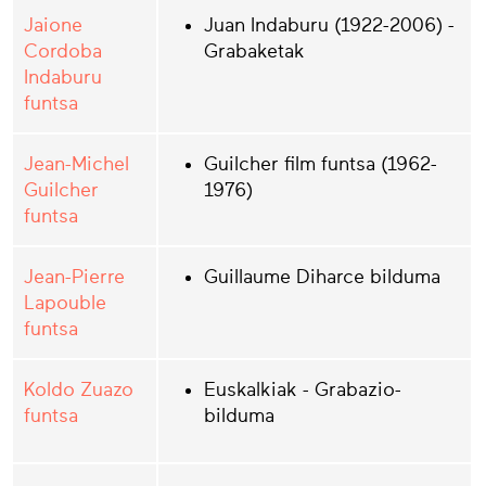
Jaione
Juan Indaburu (1922-2006) -
Cordoba
Grabaketak
Indaburu
funtsa
Jean-Michel
Guilcher film funtsa (1962-
Guilcher
1976)
funtsa
Jean-Pierre
Guillaume Diharce bilduma
Lapouble
funtsa
Koldo Zuazo
Euskalkiak - Grabazio-
funtsa
bilduma