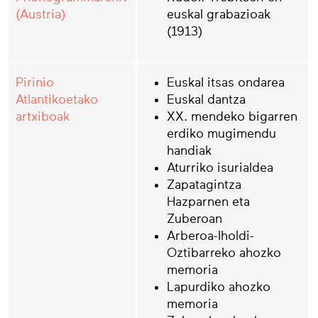
(Austria)
euskal grabazioak
(1913)
Pirinio
Euskal itsas ondarea
Atlantikoetako
Euskal dantza
artxiboak
XX. mendeko bigarren
erdiko mugimendu
handiak
Aturriko isurialdea
Zapatagintza
Hazparnen eta
Zuberoan
Arberoa-Iholdi-
Oztibarreko ahozko
memoria
Lapurdiko ahozko
memoria