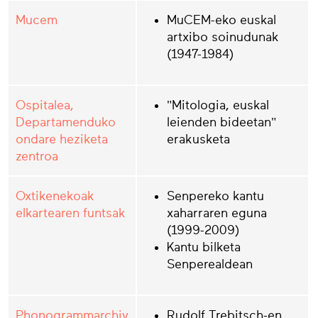
Mucem
MuCEM-eko euskal
artxibo soinudunak
(1947-1984)
Ospitalea,
"Mitologia, euskal
Departamenduko
leienden bideetan"
ondare heziketa
erakusketa
zentroa
Oxtikenekoak
Senpereko kantu
elkartearen funtsak
xaharraren eguna
(1999-2009)
Kantu bilketa
Senperealdean
Phonogrammarchiv
Rudolf Trebitsch-en