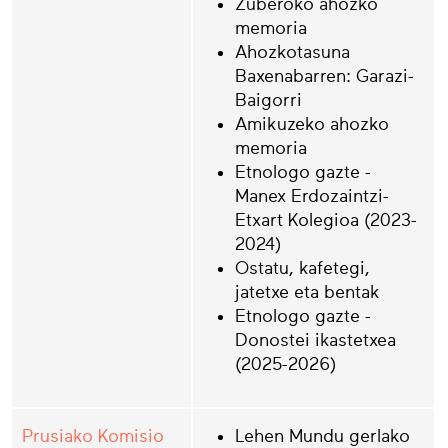
Zuberoko ahozko
memoria
Ahozkotasuna
Baxenabarren: Garazi-
Baigorri
Amikuzeko ahozko
memoria
Etnologo gazte -
Manex Erdozaintzi-
Etxart Kolegioa (2023-
2024)
Ostatu, kafetegi,
jatetxe eta bentak
Etnologo gazte -
Donostei ikastetxea
(2025-2026)
Prusiako Komisio
Lehen Mundu gerlako