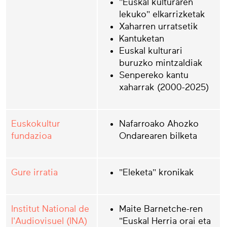
"Euskal kulturaren
lekuko" elkarrizketak
Xaharren urratsetik
Kantuketan
Euskal kulturari
buruzko mintzaldiak
Senpereko kantu
xaharrak (2000-2025)
Euskokultur
Nafarroako Ahozko
fundazioa
Ondarearen bilketa
Gure irratia
"Eleketa" kronikak
Institut National de
Maite Barnetche-ren
l'Audiovisuel (INA)
"Euskal Herria orai eta