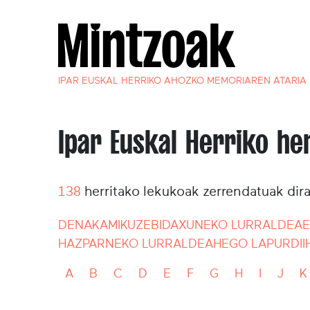
IPAR EUSKAL HERRIKO AHOZKO MEMORIAREN ATARIA
Ipar Euskal Herriko he
138
herritako lekukoak zerrendatuak dir
DENAK
AMIKUZE
BIDAXUNEKO LURRALDEA
E
HAZPARNEKO LURRALDEA
HEGO LAPURDI
I
A
B
C
D
E
F
G
H
I
J
K