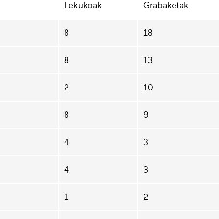
Lekukoak
Grabaketak
8
18
8
13
2
10
8
9
4
3
4
3
1
2