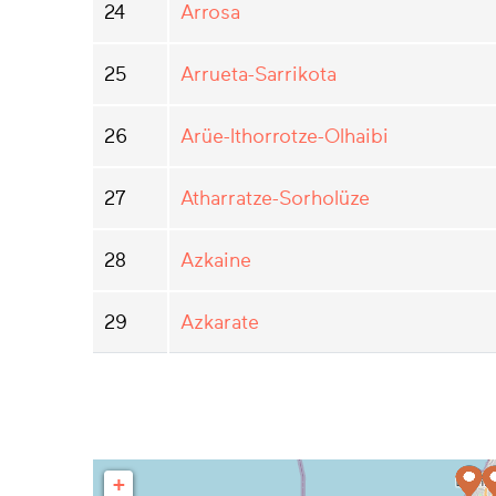
24
Arrosa
25
Arrueta-Sarrikota
26
Arüe-Ithorrotze-Olhaibi
27
Atharratze-Sorholüze
28
Azkaine
29
Azkarate
+