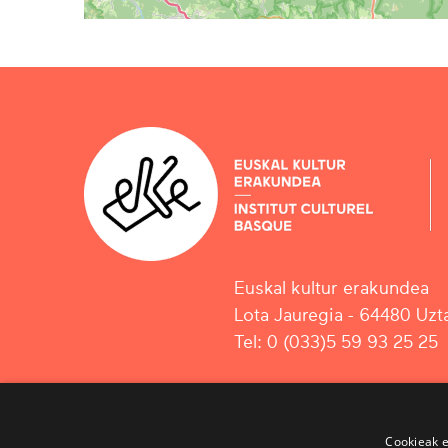
Euskal kultur erakundea
Lota Jauregia - 64480 Uzta
Tel: 0 (033)5 59 93 25 25
Cookieak e