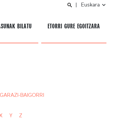
|
Euskara
ASUNAK BILATU
ETORRI GURE EGOITZARA
GARAZI-BAIGORRI
X
Y
Z