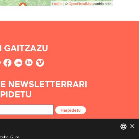
Leaflet
| ©
OpenStreetMap
contributors
I GAITZAZU
E NEWSLETTERRARI
PIDETU
Harpidetu
×
tzeko. Gure