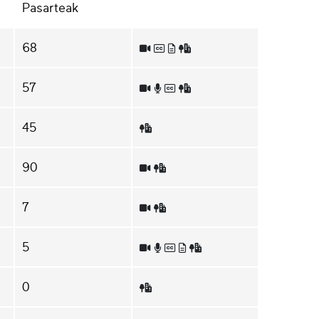
Pasarteak
68
57
45
90
7
5
0