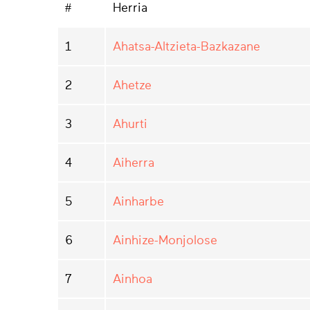
#
Herria
1
Ahatsa-Altzieta-Bazkazane
2
Ahetze
3
Ahurti
4
Aiherra
5
Ainharbe
6
Ainhize-Monjolose
7
Ainhoa