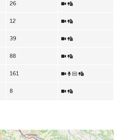
26
12
39
88
161
8