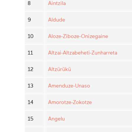
8
Aintzila
9
Aldude
10
Aloze-Ziboze-Onizegaine
11
Altzai-Altzabeheti-Zunharreta
12
Altzürükü
13
Amenduze-Unaso
14
Amorotze-Zokotze
15
Angelu