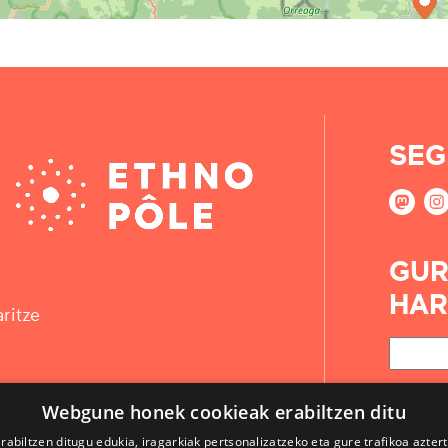
SEG
GUR
HAR
ritze
Webgune honek cookieak erabiltzen ditu
rabiltzen ditugu edukia, iragarkiak pertsonalizatzeko eta gure trafikoa azter