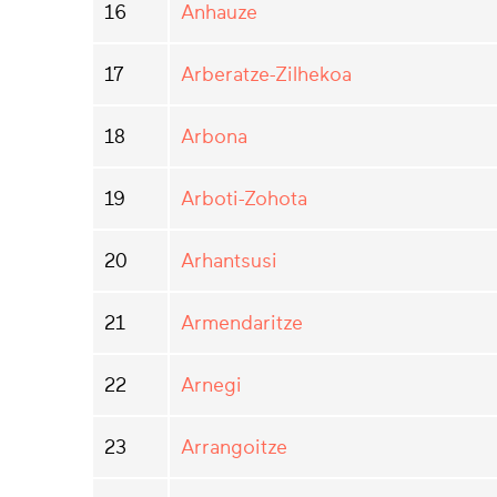
16
Anhauze
17
Arberatze-Zilhekoa
18
Arbona
19
Arboti-Zohota
20
Arhantsusi
21
Armendaritze
22
Arnegi
23
Arrangoitze