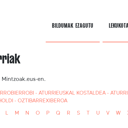
BILDUMAK EZAGUTU
LEKUKOT
rriak
a Mintzoak.eus-en.
RROBI
ERROBI - ATURRI
EUSKAL KOSTALDEA - ATURRI
HOLDI - OZTIBARRE
XIBEROA
L
M
N
O
P
Q
R
S
T
U
V
W