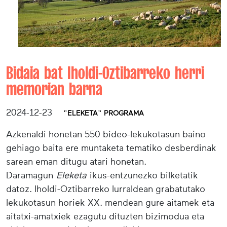
Bidaia bat Iholdi-Oztibarreko herri
memorian barna
2024-12-23
"ELEKETA" PROGRAMA
Azkenaldi honetan 550 bideo-lekukotasun baino
gehiago baita ere muntaketa tematiko desberdinak
sarean eman ditugu atari honetan.
Daramagun
Eleketa
ikus-entzunezko bilketatik
datoz. Iholdi-Oztibarreko lurraldean grabatutako
lekukotasun horiek XX. mendean gure aitamek eta
aitatxi-amatxiek ezagutu dituzten bizimodua eta