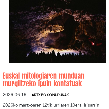
Euskal mitologiaren munduan
murgiltzeko ipuin kontatuak
2026-06-16
ARTXIBO SOINUDUNAK
2026ko martxoaren 12tik urriaren 10era, Irisarrin