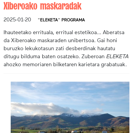
Xiberoako maskaradak
2025-01-20
"ELEKETA" PROGRAMA
Ihauteetako errituala, erritual estetikoa... Aberatsa
da Xiberoako maskaraden unibertsoa. Gai honi
buruzko lekukotasun zati desberdinak hautatu
ditugu bilduma baten osatzeko. Zuberoan
ELEKETA
ahozko memoriaren bilketaren karietara grabatuak.