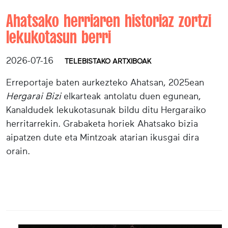
Ahatsako herriaren historiaz zortzi
lekukotasun berri
2026-07-16
TELEBISTAKO ARTXIBOAK
Erreportaje baten aurkezteko Ahatsan, 2025ean
Hergarai Bizi
elkarteak antolatu duen egunean,
Kanaldudek lekukotasunak bildu ditu Hergaraiko
herritarrekin. Grabaketa horiek Ahatsako bizia
aipatzen dute eta Mintzoak atarian ikusgai dira
orain.