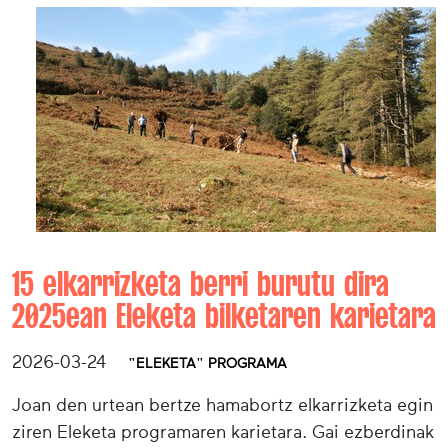
15 elkarrizketa berri burutu dira
2025ean Eleketa bilketaren karietara
2026-03-24
"ELEKETA" PROGRAMA
Joan den urtean bertze hamabortz elkarrizketa egin
ziren Eleketa programaren karietara. Gai ezberdinak