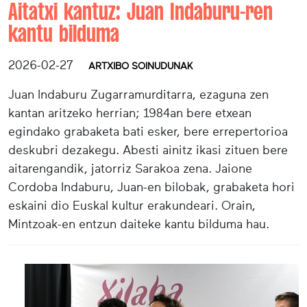
Aitatxi kantuz: Juan Indaburu-ren
kantu bilduma
2026-02-27
ARTXIBO SOINUDUNAK
Juan Indaburu Zugarramurditarra, ezaguna zen
kantan aritzeko herrian; 1984an bere etxean
egindako grabaketa bati esker, bere errepertorioa
deskubri dezakegu. Abesti ainitz ikasi zituen bere
aitarengandik, jatorriz Sarakoa zena. Jaione
Cordoba Indaburu, Juan-en bilobak, grabaketa hori
eskaini dio Euskal kultur erakundeari. Orain,
Mintzoak-en entzun daiteke kantu bilduma hau.