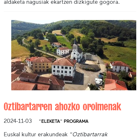
aldaketa nagusiak ekartzen dizkigute gogora.
Oztibartarren ahozko oroimenak
2024-11-03
"ELEKETA" PROGRAMA
Euskal kultur erakundeak
"Oztibartarrak