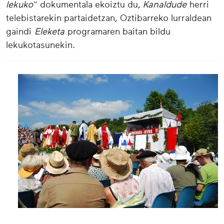
lekuko"
dokumentala ekoiztu du,
Kanaldude
herri
telebistarekin partaidetzan, Oztibarreko lurraldean
gaindi
Eleketa
programaren baitan bildu
lekukotasunekin.