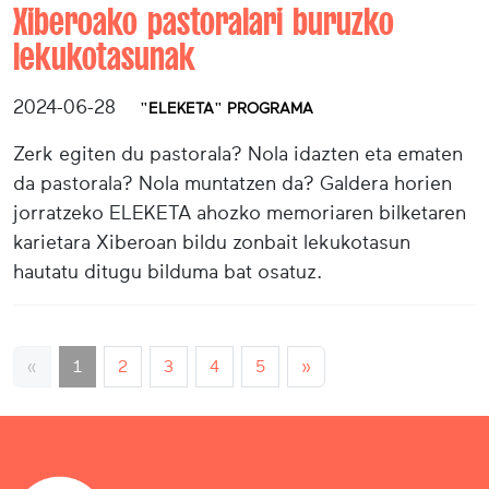
Xiberoako pastoralari buruzko
lekukotasunak
2024-06-28
"ELEKETA" PROGRAMA
Zerk egiten du pastorala? Nola idazten eta ematen
da pastorala? Nola muntatzen da? Galdera horien
jorratzeko ELEKETA ahozko memoriaren bilketaren
karietara Xiberoan bildu zonbait lekukotasun
hautatu ditugu bilduma bat osatuz.
«
1
2
3
4
5
»