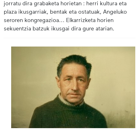
jorratu dira grabaketa horietan : herri kultura eta
plaza ikusgarriak, bentak eta ostatuak, Angeluko
seroren kongregazioa… Elkarrizketa horien
sekuentzia batzuk ikusgai dira gure atarian.