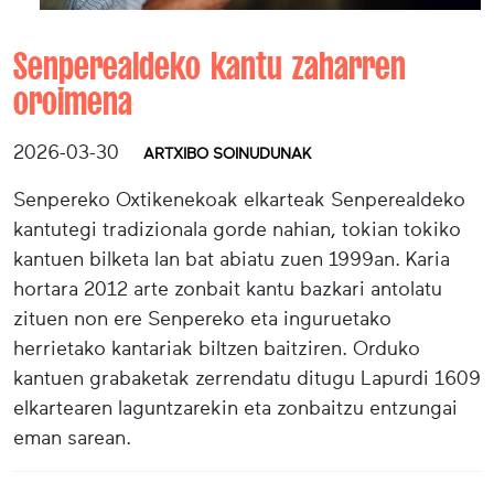
Senperealdeko kantu zaharren
oroimena
2026-03-30
ARTXIBO SOINUDUNAK
Senpereko Oxtikenekoak elkarteak Senperealdeko
kantutegi tradizionala gorde nahian, tokian tokiko
kantuen bilketa lan bat abiatu zuen 1999an. Karia
hortara 2012 arte zonbait kantu bazkari antolatu
zituen non ere Senpereko eta inguruetako
herrietako kantariak biltzen baitziren. Orduko
kantuen grabaketak zerrendatu ditugu Lapurdi 1609
elkartearen laguntzarekin eta zonbaitzu entzungai
eman sarean.