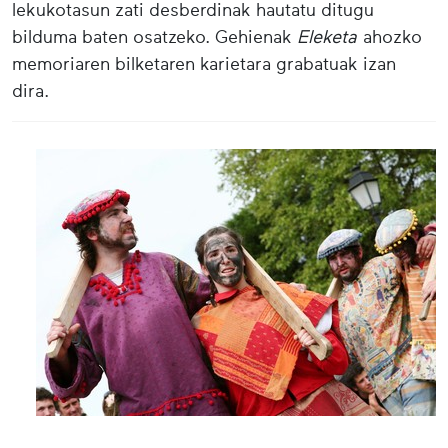
lekukotasun zati desberdinak hautatu ditugu
bilduma baten osatzeko. Gehienak
Eleketa
ahozko
memoriaren bilketaren karietara grabatuak izan
dira.