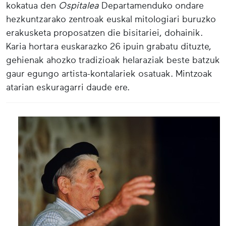
kokatua den
Ospitalea
Departamenduko ondare
hezkuntzarako zentroak euskal mitologiari buruzko
erakusketa proposatzen die bisitariei, dohainik.
Karia hortara euskarazko 26 ipuin grabatu dituzte,
gehienak ahozko tradizioak helaraziak beste batzuk
gaur egungo artista-kontalariek osatuak. Mintzoak
atarian eskuragarri daude ere.