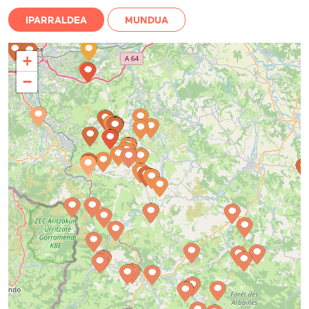
IPARRALDEA
MUNDUA
+
−