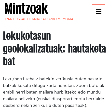
IPAR EUSKAL HERRIKO AHOZKO MEMORIA
Lekukotasun
geolokalizatuak: hautaketa
bat
Leku/herri zehatz batekin zerikusia duten pasarte
batzuk kokatu ditugu karta honetan. Zoom botoiak
erabil herri baten mailara hurbiltzeko edo mundu
mailara heltzeko (euskal diasporari edota herrialde
desberdinekin zerikusia duten pasarteak).