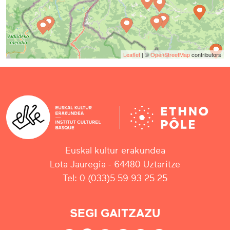
Leaflet
| ©
OpenStreetMap
contributors
Euskal kultur erakundea
Lota Jauregia - 64480 Uztaritze
Tel: 0 (033)5 59 93 25 25
SEGI GAITZAZU