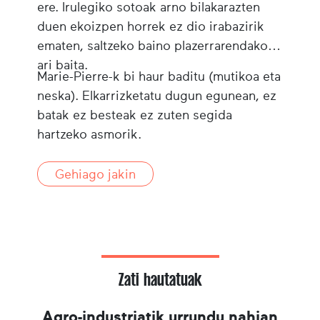
ere. Irulegiko sotoak arno bilakarazten
duen ekoizpen horrek ez dio irabazirik
ematen, saltzeko baino plazerrarendako
ari baita.
Marie-Pierre-k bi haur baditu (mutikoa eta
neska). Elkarrizketatu dugun egunean, ez
batak ez besteak ez zuten segida
hartzeko asmorik.
Gehiago jakin
Zati hautatuak
Agro-industriatik urrundu nahian