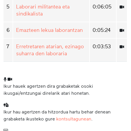
5
Laborari militantea eta
0:06:05
sindikalista
6
Emazteen lekua laborantzan
0:05:24
7
Erretretaren atarian, ezinago
0:03:53
suharra den laboraria
Ikur hauek agertzen dira grabaketak osoki
ikusgai/entzungai direlarik atari honetan.
Ikur hau agertzen da hitzordua hartu behar denean
grabaketa ikusteko gure
kontsultagunean
.