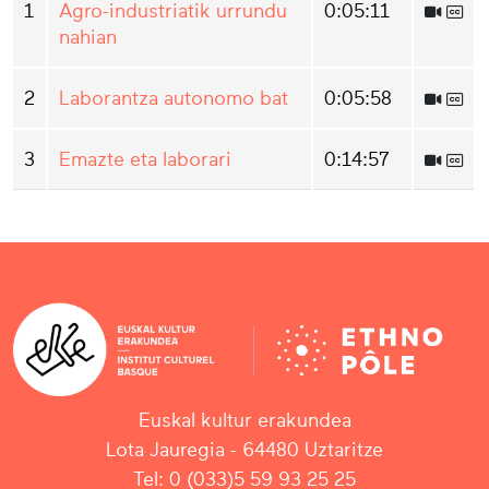
1
Agro-industriatik urrundu
0:05:11
nahian
2
Laborantza autonomo bat
0:05:58
3
Emazte eta laborari
0:14:57
Euskal kultur erakundea
Lota Jauregia - 64480 Uztaritze
Tel: 0 (033)5 59 93 25 25