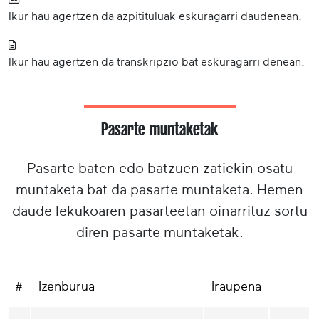
Ikur hau agertzen da azpitituluak eskuragarri daudenean.
Ikur hau agertzen da transkripzio bat eskuragarri denean.
Pasarte muntaketak
Pasarte baten edo batzuen zatiekin osatu
muntaketa bat da pasarte muntaketa. Hemen
daude lekukoaren pasarteetan oinarrituz sortu
diren pasarte muntaketak.
#
Izenburua
Iraupena