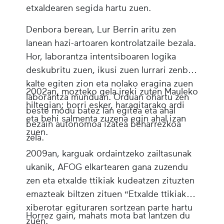
etxaldearen segida hartu zuen.
Denbora berean, Lur Berrin aritu zen
lanean hazi-artoaren kontrolatzaile bezala.
Hor, laborantza intentsiboaren logika
deskubritu zuen, ikusi zuen lurrari zenbat
kalte egiten zion eta nolako eragina zuen
2002an, mozteko gela ireki zuten Mauleko
laborantza munduan. Orduan ohartu zen
hiltegian; horri esker, haragitarako ardi
beste modu batez lan egitea eta ahal
eta behi salmenta zuzena egin ahal izan
bezain autonomoa izatea beharrezkoa
zuen.
zela.
2009an, karguak ordaintzeko zailtasunak
ukanik, AFOG elkartearen gana zuzendu
zen eta etxalde ttikiak kudeatzen zituzten
emazteak biltzen zituen “Etxalde ttikiak”
xiberotar egituraren sortzean parte hartu
Horrez gain, mahats mota bat lantzen du
zuen.