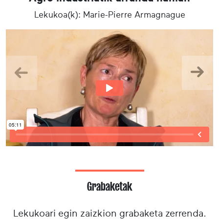
Lekukoa(k): Marie-Pierre Armagnague
Aurrekoa
Hurr
Grabaketak
Lekukoari egin zaizkion grabaketa zerrenda.