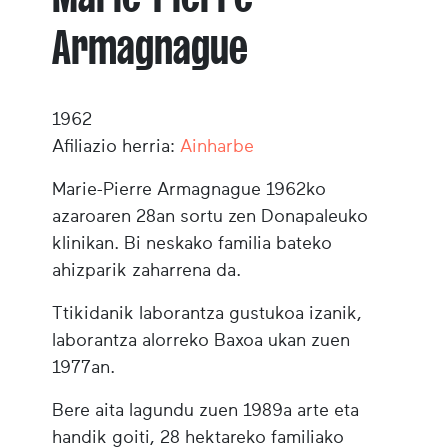
Armagnague
1962
Afiliazio herria:
Ainharbe
Marie-Pierre Armagnague 1962ko
azaroaren 28an sortu zen Donapaleuko
klinikan. Bi neskako familia bateko
ahizparik zaharrena da.
Ttikidanik laborantza gustukoa izanik,
laborantza alorreko Baxoa ukan zuen
1977an.
Bere aita lagundu zuen 1989a arte eta
handik goiti, 28 hektareko familiako