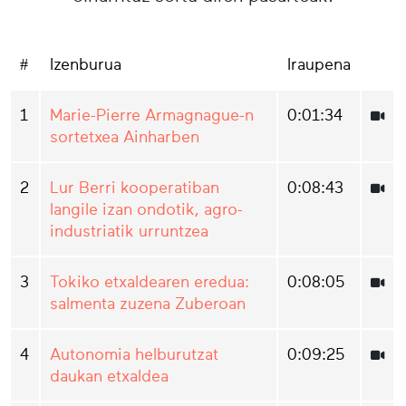
#
Izenburua
Iraupena
1
Marie-Pierre Armagnague-n
0:01:34
sortetxea Ainharben
2
Lur Berri kooperatiban
0:08:43
langile izan ondotik, agro-
industriatik urruntzea
3
Tokiko etxaldearen eredua:
0:08:05
salmenta zuzena Zuberoan
4
Autonomia helburutzat
0:09:25
daukan etxaldea