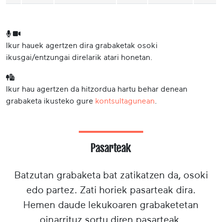
Ikur hauek agertzen dira grabaketak osoki
ikusgai/entzungai direlarik atari honetan.
Ikur hau agertzen da hitzordua hartu behar denean
grabaketa ikusteko gure
kontsultagunean
.
Pasarteak
Batzutan grabaketa bat zatikatzen da, osoki
edo partez. Zati horiek pasarteak dira.
Hemen daude lekukoaren grabaketetan
oinarrituz sortu diren pasarteak.