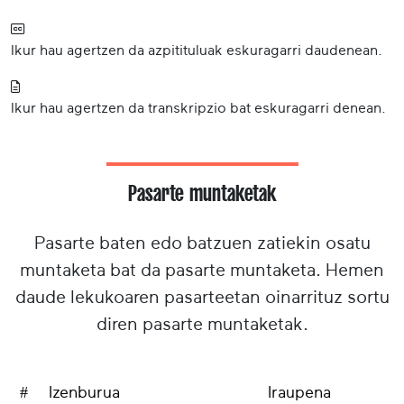
Ikur hau agertzen da azpitituluak eskuragarri daudenean.
Ikur hau agertzen da transkripzio bat eskuragarri denean.
Pasarte muntaketak
Pasarte baten edo batzuen zatiekin osatu
muntaketa bat da pasarte muntaketa. Hemen
daude lekukoaren pasarteetan oinarrituz sortu
diren pasarte muntaketak.
#
Izenburua
Iraupena