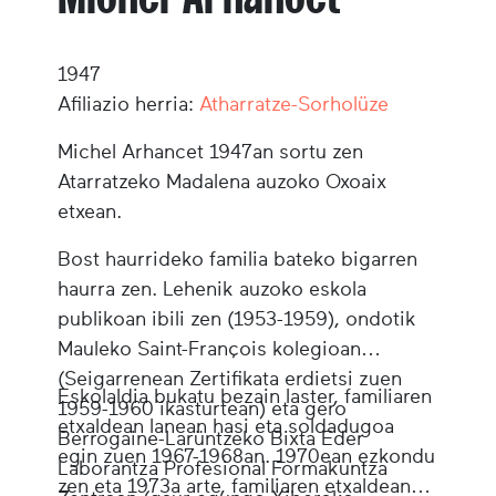
1947
Afiliazio herria:
Atharratze-Sorholüze
Michel Arhancet 1947an sortu zen
Atarratzeko Madalena auzoko Oxoaix
etxean.
Bost haurrideko familia bateko bigarren
haurra zen. Lehenik auzoko eskola
publikoan ibili zen (1953-1959), ondotik
Mauleko Saint-François kolegioan
(Seigarrenean Zertifikata erdietsi zuen
Eskolaldia bukatu bezain laster, familiaren
1959-1960 ikasturtean) eta gero
etxaldean lanean hasi eta soldadugoa
Berrogaine-Larüntzeko Bixta Eder
egin zuen 1967-1968an. 1970ean ezkondu
Laborantza Profesional Formakuntza
zen eta 1973a arte, familiaren etxaldean