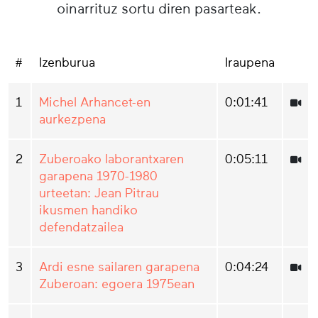
oinarrituz sortu diren pasarteak.
#
Izenburua
Iraupena
1
Michel Arhancet-en
0:01:41
aurkezpena
2
Zuberoako laborantxaren
0:05:11
garapena 1970-1980
urteetan: Jean Pitrau
ikusmen handiko
defendatzailea
3
Ardi esne sailaren garapena
0:04:24
Zuberoan: egoera 1975ean