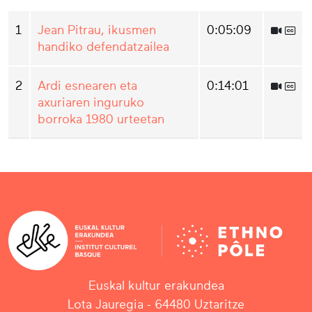
1
Jean Pitrau, ikusmen
0:05:09
handiko defendatzailea
2
Ardi esnearen eta
0:14:01
axuriaren inguruko
borroka 1980 urteetan
Euskal kultur erakundea
Lota Jauregia - 64480 Uztaritze