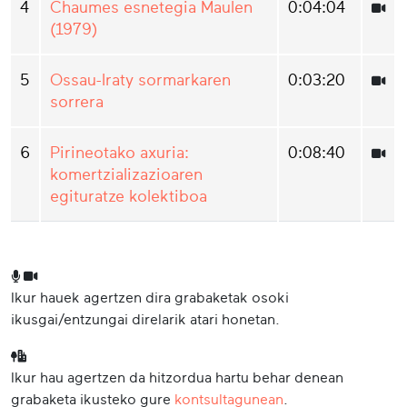
4
Chaumes esnetegia Maulen
0:04:04
(1979)
5
Ossau-Iraty sormarkaren
0:03:20
sorrera
6
Pirineotako axuria:
0:08:40
komertzializazioaren
egituratze kolektiboa
Ikur hauek agertzen dira grabaketak osoki
ikusgai/entzungai direlarik atari honetan.
Ikur hau agertzen da hitzordua hartu behar denean
grabaketa ikusteko gure
kontsultagunean
.