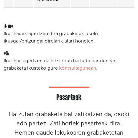
Ikur hauek agertzen dira grabaketak osoki
ikusgai/entzungai direlarik atari honetan.
Ikur hau agertzen da hitzordua hartu behar denean
grabaketa ikusteko gure
kontsultagunean
.
Pasarteak
Batzutan grabaketa bat zatikatzen da, osoki
edo partez. Zati horiek pasarteak dira.
Hemen daude lekukoaren grabaketetan