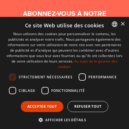
ABONNEZ-VOUS À NOTRE
NEWSLETTER
×
Ce site Web utilise des cookies
Nous utilisons des cookies pour personnaliser le contenu, les
S'abonner
publicités et analyser notre trafic. Nous partageons également des
BASQUE
informations sur votre utilisation de notre site avec nos partenaires
FRENCH
de publicité et d"analyse qui peuvent les combiner avec d"autres
informations que vous leur avez fournies ou qu"ils ont collectées lors
SPANISH
de votre utilisation de leurs services.
Au sujet de la gestion des
cookies
ENGLISH
STRICTEMENT NÉCESSAIRES
PERFORMANCE
CIBLAGE
FONCTIONNALITÉ
ACCEPTER TOUT
REFUSER TOUT
CONTACT
CONDITIONS D'UTILISATION
MENTIONS LÉGALES
AFFICHER LES DÉTAILS
Développé par CodeSyntax. CMS :
Django
.