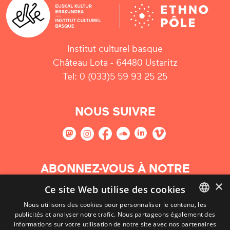
Institut culturel basque
Château Lota - 64480 Ustaritz
Tel: 0 (033)5 59 93 25 25
NOUS SUIVRE
ABONNEZ-VOUS À NOTRE
NEWSLETTER
×
Ce site Web utilise des cookies
Nous utilisons des cookies pour personnaliser le contenu, les
S'abonner
publicités et analyser notre trafic. Nous partageons également des
BASQUE
informations sur votre utilisation de notre site avec nos partenaires