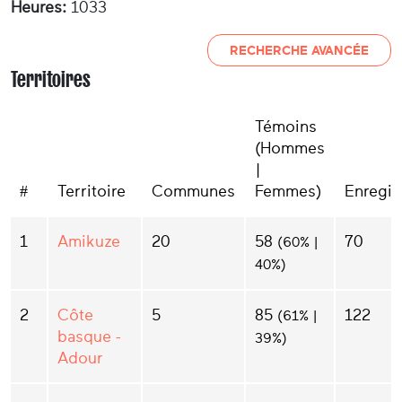
Heures:
1033
RECHERCHE AVANCÉE
Territoires
Témoins
(Hommes
|
#
Territoire
Communes
Femmes)
Enregis
1
Amikuze
20
58
70
(60% |
40%)
2
Côte
5
85
122
(61% |
basque -
39%)
Adour