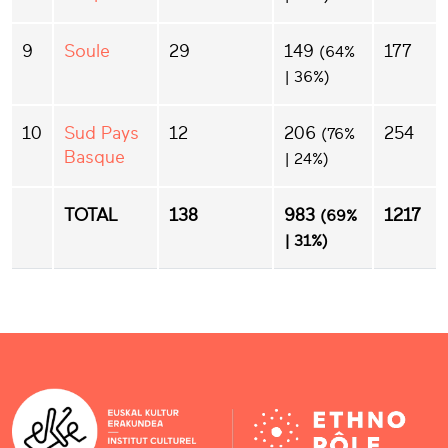
9
Soule
29
149
177
(64%
| 36%)
10
Sud Pays
12
206
254
(76%
Basque
| 24%)
TOTAL
138
983
1217
(69%
| 31%)