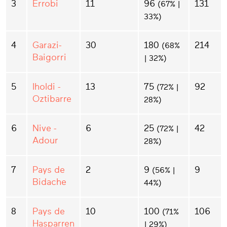
3
Errobi
11
96
131
(67% |
33%)
4
Garazi-
30
180
214
(68%
Baigorri
| 32%)
5
Iholdi -
13
75
92
(72% |
Oztibarre
28%)
6
Nive -
6
25
42
(72% |
Adour
28%)
7
Pays de
2
9
9
(56% |
Bidache
44%)
8
Pays de
10
100
106
(71%
Hasparren
| 29%)