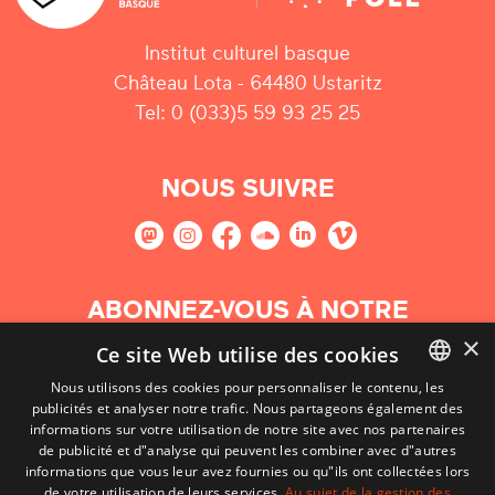
Institut culturel basque
Château Lota - 64480 Ustaritz
Tel: 0 (033)5 59 93 25 25
NOUS SUIVRE
ABONNEZ-VOUS À NOTRE
NEWSLETTER
×
Ce site Web utilise des cookies
Nous utilisons des cookies pour personnaliser le contenu, les
S'abonner
publicités et analyser notre trafic. Nous partageons également des
BASQUE
informations sur votre utilisation de notre site avec nos partenaires
FRENCH
de publicité et d"analyse qui peuvent les combiner avec d"autres
informations que vous leur avez fournies ou qu"ils ont collectées lors
SPANISH
de votre utilisation de leurs services.
Au sujet de la gestion des