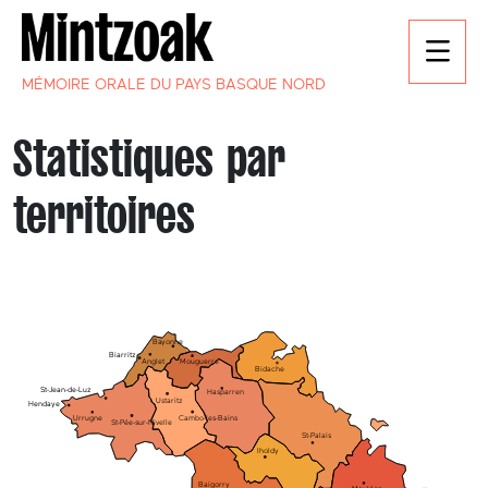
MÉMOIRE ORALE DU PAYS BASQUE NORD
Statistiques par
territoires
Bayonne
Biarritz
Mouguerre
Anglet
Bidache
St-Jean-de-Luz
Hasparren
Ustaritz
Hendaye
Cambo-les-Bains
Urrugne
St-Pée-sur-Nivelle
St-Palais
Iholdy
Baigorry