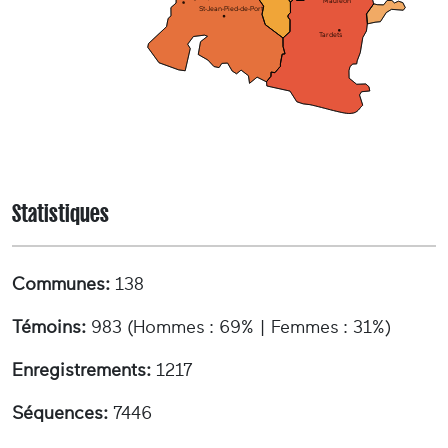
Mauléon
St-Jean-Pied-de-Port
Tardets
Statistiques
Communes:
138
Témoins:
983 (Hommes : 69% | Femmes : 31%)
Enregistrements:
1217
Séquences:
7446