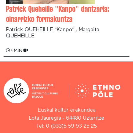
Patrick Queheille "Kanpo" dantzaria:
oinarrizko formakuntza
Patrick QUEHEILLE "Kanpo" , Margaita
QUEHEILLE
4 min
Euskal kultur erakundea
Lota Jauregia - 64480 Uztaritze
Tel: 0 (033)5 59 93 25 25