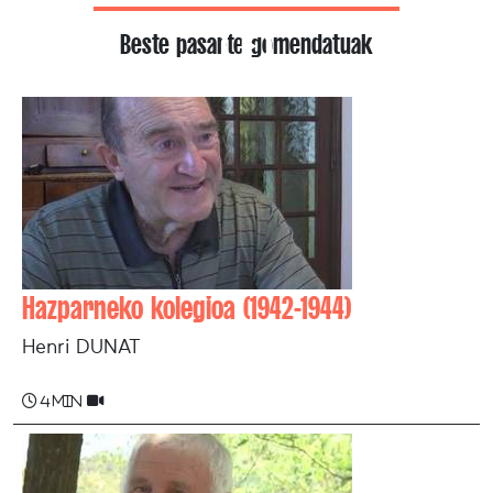
Beste pasarte gomendatuak
Hazparneko kolegioa (1942-1944)
Henri DUNAT
4 min