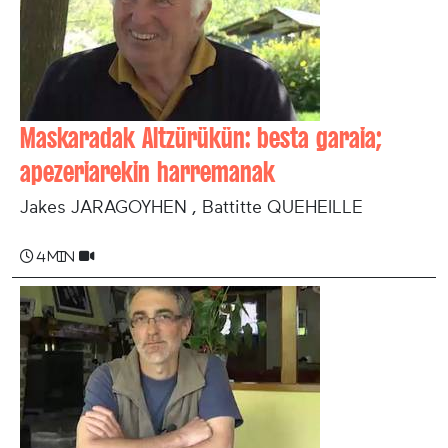
Maskaradak Altzürükün: besta garaia;
apezeriarekin harremanak
Jakes JARAGOYHEN , Battitte QUEHEILLE
4 min