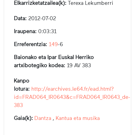
Elkarrizketatzailea(k):
Terexa Lekumberri
Data:
2012-07-02
Iraupena:
0:03:31
Erreferentzia:
149
-6
Baionako eta Ipar Euskal Herriko
artxibotegiko kodea:
19 AV 383
Kanpo
lotura:
http://earchives.le64.fr/ead.html?
id=FRAD064_IR0643&c=FRAD064_IR0643_de-
383
Gaia(k):
Dantza
,
Kantua eta musika