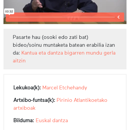
Pasarte hau (osoki edo zati bat)
bideo/soinu muntaketa batean erabilia izan
da:
Kantua eta dantza bigarren mundu gerla
aitzin
Lekukoa(k):
Marcel Etchehandy
Artxibo-funtsa(k):
Pirinio Atlantikoetako
artxiboak
Bilduma:
Euskal dantza