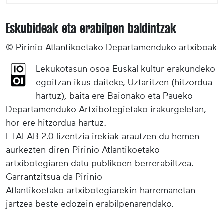
Eskubideak eta erabilpen baldintzak
© Pirinio Atlantikoetako Departamenduko artxiboak
Lekukotasun osoa Euskal kultur erakundeko
egoitzan ikus daiteke, Uztaritzen (hitzordua
hartuz), baita ere Baionako eta Paueko
Departamenduko Artxibotegietako irakurgeletan,
hor ere hitzordua hartuz.
ETALAB 2.0 lizentzia irekiak arautzen du hemen
aurkezten diren Pirinio Atlantikoetako
artxibotegiaren datu publikoen berrerabiltzea.
Garrantzitsua da Pirinio
Atlantikoetako artxibotegiarekin harremanetan
jartzea beste edozein erabilpenarendako.