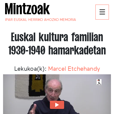
IPAR EUSKAL HERRIKO AHOZKO MEMORIA
Euskal kultura familian
1930-1940 hamarkadetan
Lekukoa(k):
Marcel Etchehandy