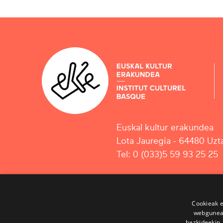
Euskal kultur erakundea
Lota Jauregia - 64480 Uzta
Tel: 0 (033)5 59 93 25 25
Cookieak e
webgunear
bazkideekin,