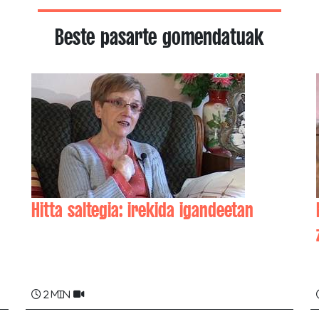
Beste pasarte gomendatuak
Hitta saltegia: irekida igandeetan
Bernadette ETCHEMENDY
2 min