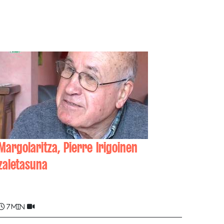
Margolaritza, Pierre Irigoinen
zaletasuna
Pierre IRIGOIN
7 min