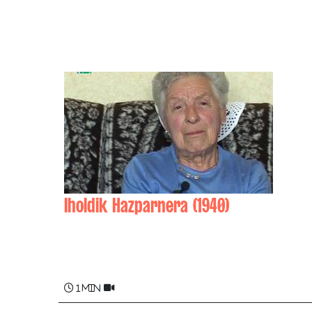
Iholdik Hazparnera (1940)
Aña CARRÈRE
1 min