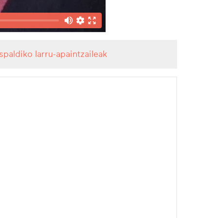
aspaldiko larru-apaintzaileak