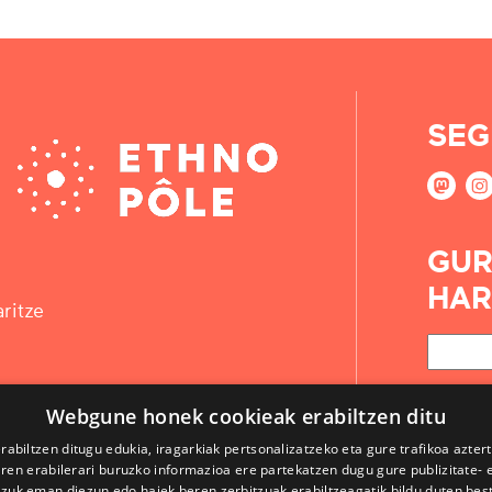
SEG
GUR
HAR
ritze
Webgune honek cookieak erabiltzen ditu
rabiltzen ditugu edukia, iragarkiak pertsonalizatzeko eta gure trafikoa azter
en erabilerari buruzko informazioa ere partekatzen dugu gure publizitate- et
 zuk eman diezun edo haiek beren zerbitzuak erabiltzeagatik bildu duten bes