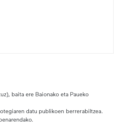
tuz), baita ere Baionako eta Paueko
botegiaren datu publikoen berrerabiltzea.
lpenarendako.