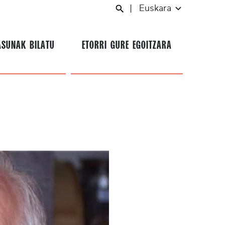
|
Euskara
ASUNAK BILATU
ETORRI GURE EGOITZARA