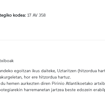
otegiko kodea:
17 AV 358
txiboak
ndeko egoitzan ikus daiteke, Uztaritzen (hitzordua har
urgeletan, hor ere hitzordua hartuz.
 du hemen aurkezten diren Pirinio Atlantikoetako artxi
ibotegiarekin harremanetan jartzea beste edozein erabi