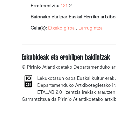
Erreferentzia:
121
-2
Baionako eta Ipar Euskal Herriko artxib
Gaia(k):
Etxeko giroa
,
Larrugintza
Eskubideak eta erabilpen baldintzak
© Pirinio Atlantikoetako Departamenduko ar
Lekukotasun osoa Euskal kultur eraku
Departamenduko Artxibotegietako irak
ETALAB 2.0 lizentzia irekiak arautzen
Garrantzitsua da Pirinio Atlantikoetako artx