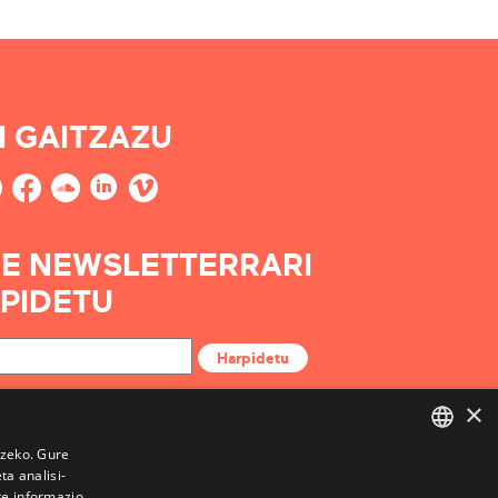
I GAITZAZU
E NEWSLETTERRARI
PIDETU
Harpidetu
×
tzeko. Gure
a analisi-
BASQUE
te informazio