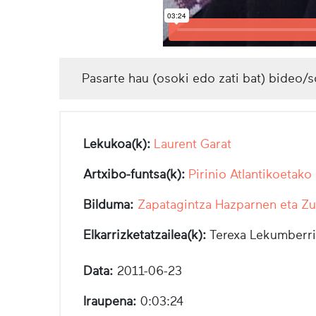
Pasarte hau (osoki edo zati bat) bideo/s
Lekukoa(k):
Laurent Garat
Artxibo-funtsa(k):
Pirinio Atlantikoetako
Bilduma:
Zapatagintza Hazparnen eta Z
Elkarrizketatzailea(k):
Terexa Lekumberri
Data:
2011-06-23
Iraupena:
0:03:24