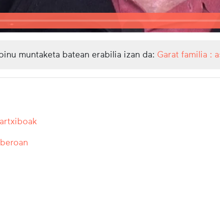
oinu muntaketa batean erabilia izan da:
Garat familia : 
 artxiboak
uberoan