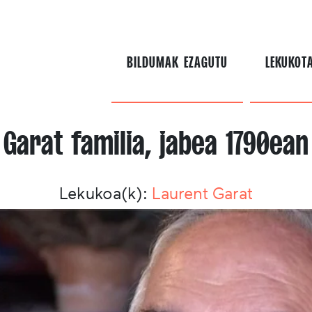
BILDUMAK EZAGUTU
LEKUKOT
Garat familia, jabea 1790ean
Lekukoa(k):
Laurent Garat