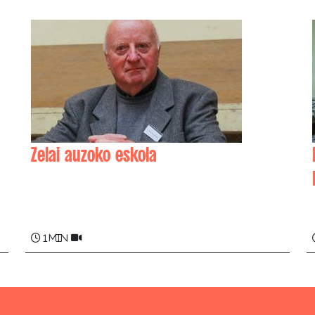
Zelai auzoko eskola
Jean-Baptiste (Janbattitt) DIRASSAR
1 min