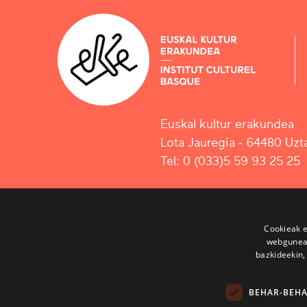
Euskal kultur erakundea
Lota Jauregia - 64480 Uzta
Tel: 0 (033)5 59 93 25 25
Cookieak e
webgunear
bazkideekin,
BEHAR-BEH