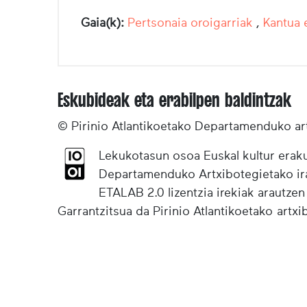
Gaia(k):
Pertsonaia oroigarriak
,
Kantua 
Eskubideak eta erabilpen baldintzak
© Pirinio Atlantikoetako Departamenduko ar
Lekukotasun osoa Euskal kultur eraku
Departamenduko Artxibotegietako irak
ETALAB 2.0 lizentzia irekiak arautzen
Garrantzitsua da Pirinio Atlantikoetako artx