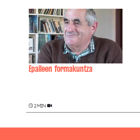
Epaileen formakuntza
Beñat SOULE
2 min