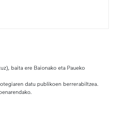
tuz), baita ere Baionako eta Paueko
botegiaren datu publikoen berrerabiltzea.
lpenarendako.