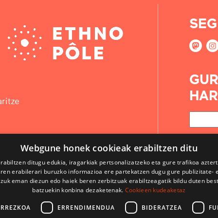
SEG
GUR
HAR
ritze
Webgune honek cookieak erabiltzen ditu
rabiltzen ditugu edukia, iragarkiak pertsonalizatzeko eta gure trafikoa azter
en erabilerari buruzko informazioa ere partekatzen dugu gure publizitate- et
 zuk eman diezun edo haiek beren zerbitzuak erabiltzeagatik bildu duten bes
batzuekin konbina dezaketenak.
Cookieen kudeaketaz
ARREZKOA
ERRENDIMENDUA
BIDERATZEA
FU