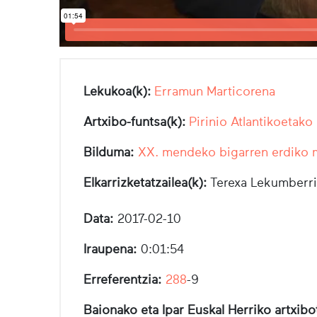
Lekukoa(k):
Erramun Marticorena
Artxibo-funtsa(k):
Pirinio Atlantikoetako
Bilduma:
XX. mendeko bigarren erdiko
Elkarrizketatzailea(k):
Terexa Lekumberri
Data:
2017-02-10
Iraupena:
0:01:54
Erreferentzia:
288
-9
Baionako eta Ipar Euskal Herriko artxib