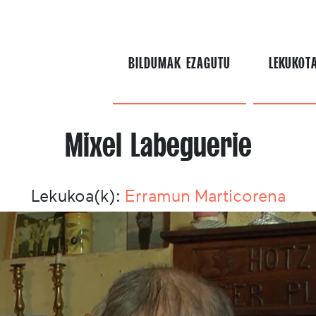
BILDUMAK EZAGUTU
LEKUKOT
Mixel Labeguerie
Lekukoa(k):
Erramun Marticorena