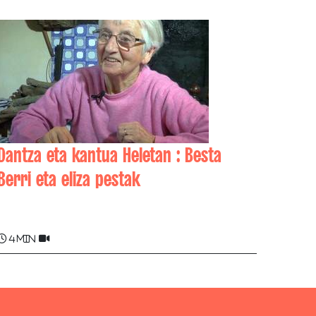
Dantza eta kantua Heletan : Besta
Berri eta eliza pestak
Martxalin PAGOLA
4 min