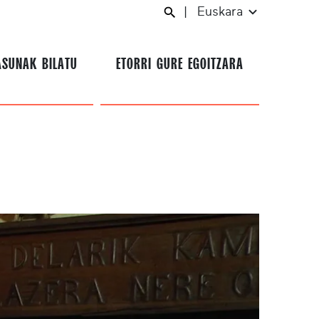
|
Euskara
ASUNAK BILATU
ETORRI GURE EGOITZARA