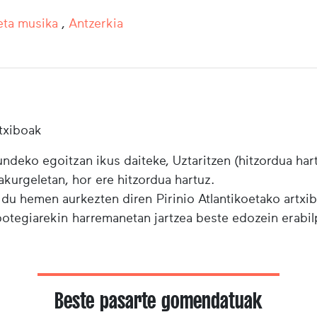
eta musika
,
Antzerkia
txiboak
ndeko egoitzan ikus daiteke, Uztaritzen (hitzordua har
urgeletan, hor ere hitzordua hartuz.
 du hemen aurkezten diren Pirinio Atlantikoetako artxi
ibotegiarekin harremanetan jartzea beste edozein erabi
Beste pasarte gomendatuak