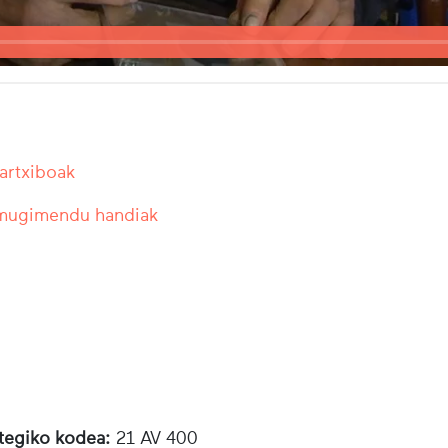
 artxiboak
 mugimendu handiak
otegiko kodea:
21 AV 400