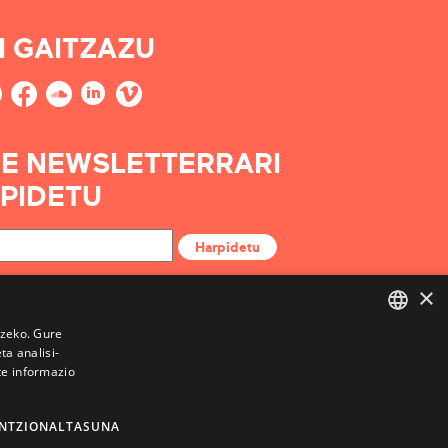
I GAITZAZU
E NEWSLETTERRARI
PIDETU
Harpidetu
×
tzeko. Gure
a analisi-
BASQUE
te informazio
FRENCH
SPANISH
NTZIONALTASUNA