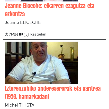
Jeanne Eliceche: elkarren ezagutza eta
ezkontza
Jeanne ELICECHE
Ikasgelan
7 min
Ezterenzubiko andereserorak eta xantrea
(1950. hamarkadan)
Michel TIHISTA