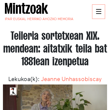
IPAR EUSKAL HERRIKO AHOZKO MEMORIA
Teileria sortetxean XIX.
mendean: aitatxik teila bat
1881ean izenpetua
Lekukoa(k):
Jeanne Unhassobiscay