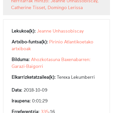
herritarrak mintzo: Jeanne Unhassobiscay,
Catherine Tisset, Domingo Lerissa
Lekukoa(k):
Jeanne Unhassobiscay
Artxibo-funtsa(k):
Pirinio Atlantikoetako
artxiboak
Bilduma:
Ahozkotasuna Baxenabarren:
Garazi-Baigorri
Elkarrizketatzailea(k):
Terexa Lekumberri
Data:
2018-10-09
Iraupena:
0:01:29
Erreferentzia:
335
-16