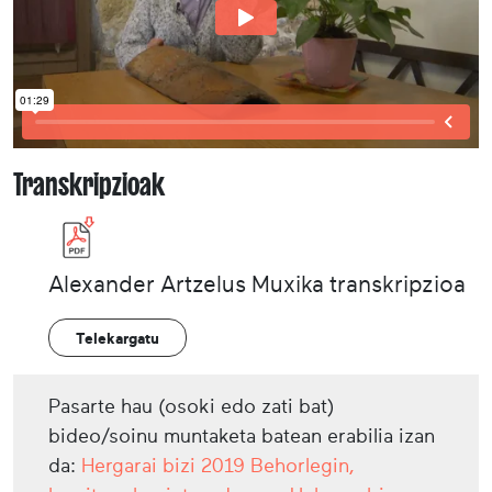
Transkripzioak
Alexander Artzelus Muxika transkripzioa
Telekargatu
Pasarte hau (osoki edo zati bat)
bideo/soinu muntaketa batean erabilia izan
da:
Hergarai bizi 2019 Behorlegin,