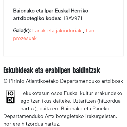
Baionako eta Ipar Euskal Herriko
artxibotegiko kodea:
13AV971
Gaia(k):
Lanak eta jakinduriak
,
Lan
prozesuak
Eskubideak eta erabilpen baldintzak
© Pirinio Atlantikoetako Departamenduko artxiboak
Lekukotasun osoa Euskal kultur erakundeko
egoitzan ikus daiteke, Uztaritzen (hitzordua
hartuz), baita ere Baionako eta Paueko
Departamenduko Artxibotegietako irakurgeletan,
hor ere hitzordua hartuz.