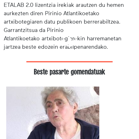
ETALAB 2.0 lizentzia irekiak arautzen du hemen
aurkezten diren Pirinio Atlantikoetako
artxibotegiaren datu publikoen berrerabiltzea.
Garrantzitsua da Pirinio
Atlantikoetako artxibotegiarekin harremanetan
jartzea beste edozein erabilpenarendako.
Beste pasarte gomendatuak