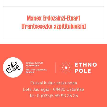
Manex Erdozainzi-Etxart
[frantsesezko azpitituluekin]
Euskal kultur erakundea
Lota Jauregia - 64480 Uztaritze
Tel: 0 (033)5 59 93 25 25