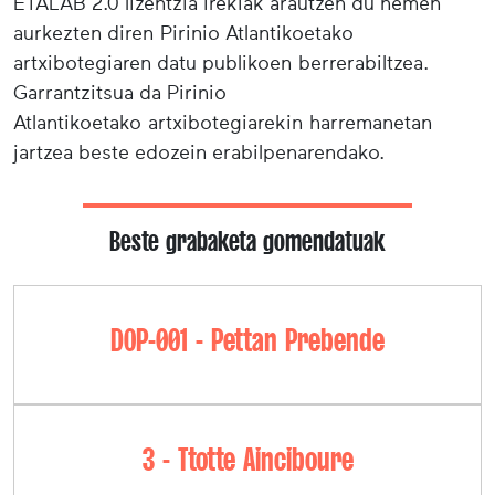
ETALAB 2.0 lizentzia irekiak arautzen du hemen
aurkezten diren Pirinio Atlantikoetako
artxibotegiaren datu publikoen berrerabiltzea.
Garrantzitsua da Pirinio
Atlantikoetako artxibotegiarekin harremanetan
jartzea beste edozein erabilpenarendako.
Beste grabaketa gomendatuak
DOP-001 - Pettan Prebende
3 - Ttotte Ainciboure