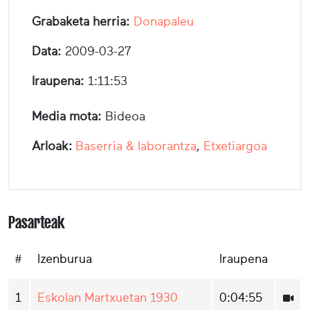
Grabaketa herria:
Donapaleu
Data:
2009-03-27
Iraupena:
1:11:53
Media mota:
Bideoa
Arloak:
Baserria & laborantza
,
Etxetiargoa
Pasarteak
#
Izenburua
Iraupena
1
Eskolan Martxuetan 1930
0:04:55