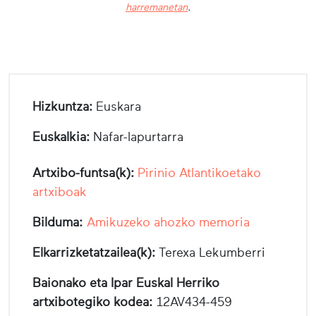
harremanetan
.
Hizkuntza:
Euskara
Euskalkia:
Nafar-lapurtarra
Artxibo-funtsa(k):
Pirinio Atlantikoetako
artxiboak
Bilduma:
Amikuzeko ahozko memoria
Elkarrizketatzailea(k):
Terexa Lekumberri
Baionako eta Ipar Euskal Herriko
artxibotegiko kodea:
12AV434-459