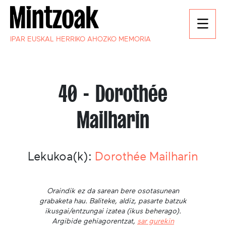
IPAR EUSKAL HERRIKO AHOZKO MEMORIA
40 - Dorothée
Mailharin
Lekukoa(k):
Dorothée Mailharin
Oraindik ez da sarean bere osotasunean
grabaketa hau. Baliteke, aldiz, pasarte batzuk
ikusgai/entzungai izatea (ikus beherago).
Argibide gehiagorentzat,
sar gurekin