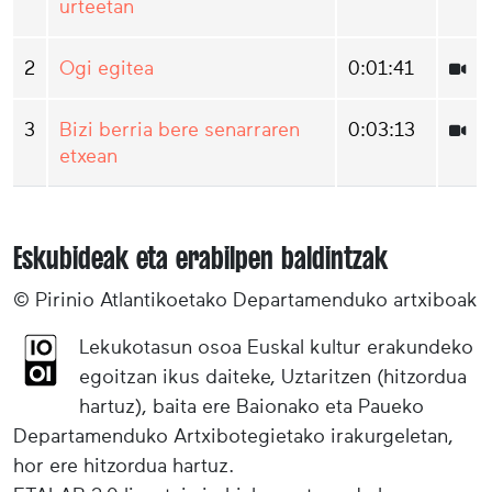
urteetan
2
Ogi egitea
0:01:41
3
Bizi berria bere senarraren
0:03:13
etxean
Eskubideak eta erabilpen baldintzak
© Pirinio Atlantikoetako Departamenduko artxiboak
Lekukotasun osoa Euskal kultur erakundeko
egoitzan ikus daiteke, Uztaritzen (hitzordua
hartuz), baita ere Baionako eta Paueko
Departamenduko Artxibotegietako irakurgeletan,
hor ere hitzordua hartuz.