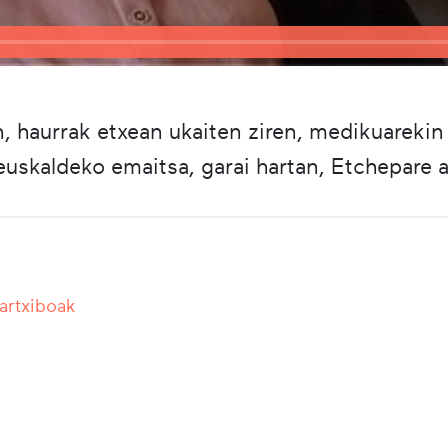
, haurrak etxean ukaiten ziren, medikuarekin
uskaldeko emaitsa, garai hartan, Etchepare 
 artxiboak