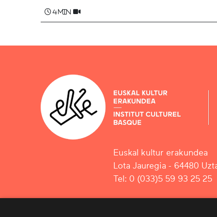
4 min
Euskal kultur erakundea
Lota Jauregia - 64480 Uzta
Tel: 0 (033)5 59 93 25 25