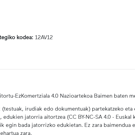
otegiko kodea:
12AV12
tortu-EzKomertziala 4.0 Nazioartekoa Baimen baten m
testuak, irudiak edo dokumentuak) partekatzeko eta e
i, edukien jatorria aitortzea (CC BY-NC-SA 4.0 - Euskal k
ik egin bada jatorrizko edukietan. Ez zara baimendua 
behartua zara.