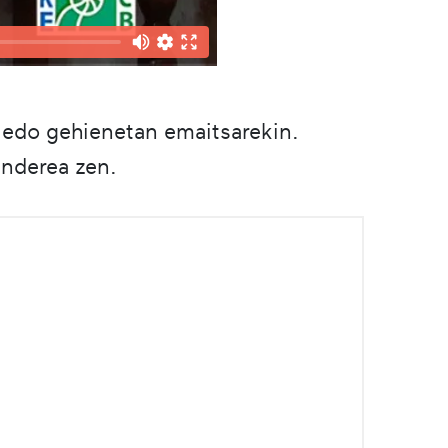
 edo gehienetan emaitsarekin.
anderea zen.