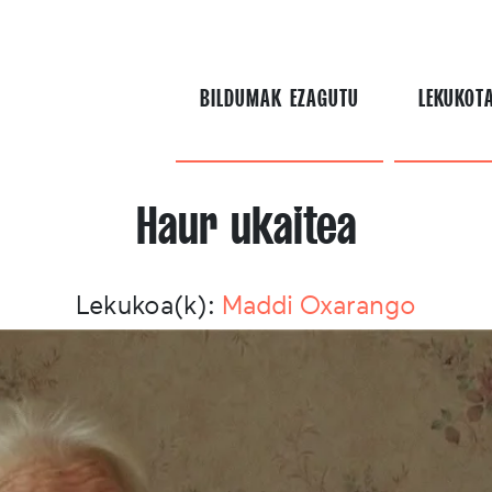
BILDUMAK EZAGUTU
LEKUKOT
Haur ukaitea
Lekukoa(k):
Maddi Oxarango