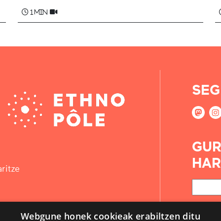
1 min
SEG
GUR
HAR
ritze
Webgune honek cookieak erabiltzen ditu