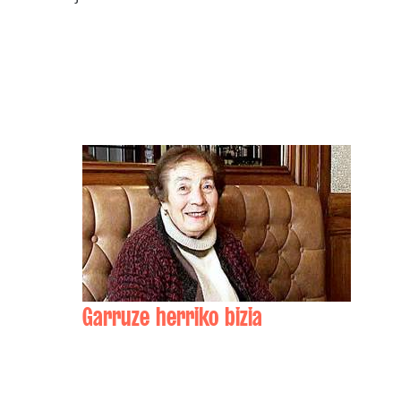
Garruze herriko bizia
Isidora CLAVERANNE