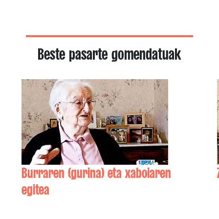
Beste pasarte gomendatuak
Burraren (gurina) eta xaboiaren
egitea
Maddi OXARANGO