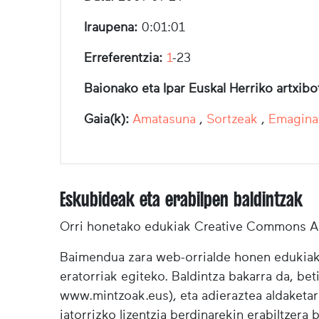
Iraupena:
0:01:01
Erreferentzia:
1
-23
Baionako eta Ipar Euskal Herriko artxib
Gaia(k):
Amatasuna
,
Sortzeak
,
Emagina
Eskubideak eta erabilpen baldintzak
Orri honetako edukiak Creative Commons Ai
Baimendua zara web-orrialde honen edukiak (
eratorriak egiteko. Baldintza bakarra da, bet
www.mintzoak.eus), eta adieraztea aldaketar
jatorrizko lizentzia berdinarekin erabiltzera 