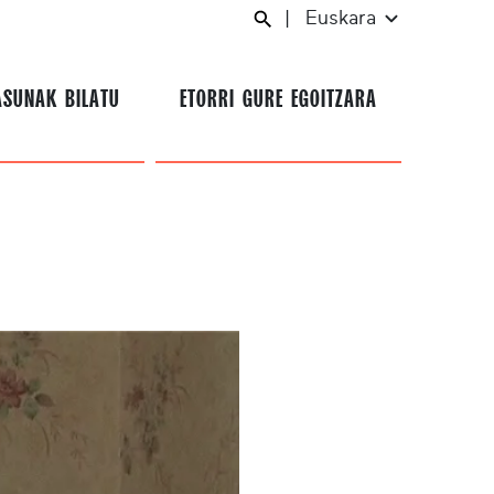
|
Euskara
ASUNAK BILATU
ETORRI GURE EGOITZARA