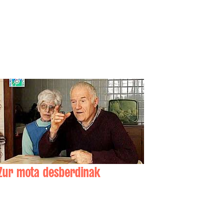
Zur mota desberdinak
Albert DUBOIS