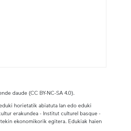
ende daude (CC BY-NC-SA 4.0).
duki horietatik abiatuta lan edo eduki
ultur erakundea - Institut culturel basque -
etekin ekonomikorik egitera. Edukiak haien