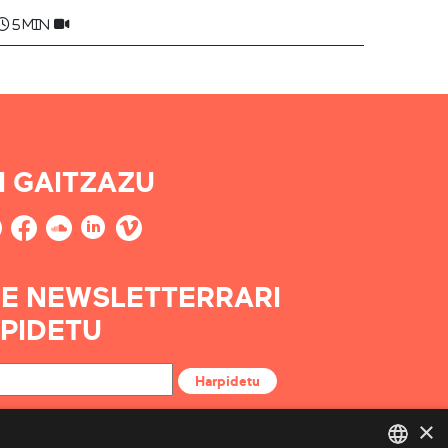
5 min
I GAITZAZU
E NEWSLETTERRARI
PIDETU
Harpidetu
×