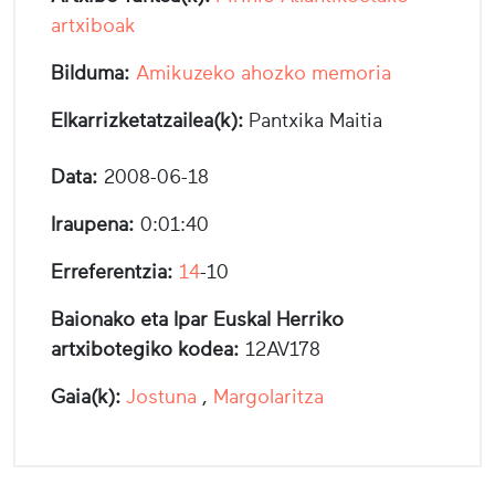
artxiboak
Bilduma:
Amikuzeko ahozko memoria
Elkarrizketatzailea(k):
Pantxika Maitia
Data:
2008-06-18
Iraupena:
0:01:40
Erreferentzia:
14
-10
Baionako eta Ipar Euskal Herriko
artxibotegiko kodea:
12AV178
Gaia(k):
Jostuna
,
Margolaritza