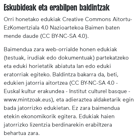
Eskubideak eta erabilpen baldintzak
Orri honetako edukiak Creative Commons Aitortu-
EzKomertziala 4.0 Nazioartekoa Baimen baten
mende daude (CC BY-NC-SA 4.0).
Baimendua zara web-orrialde honen edukiak
(testuak, irudiak edo dokumentuak) partekatzeko
eta eduki horietatik abiatuta lan edo eduki
eratorriak egiteko. Baldintza bakarra da, beti,
edukien jatorria aitortzea (CC BY-NC-SA 4.0 -
Euskal kultur erakundea - Institut culturel basque -
www.mintzoak.eus), eta adieraztea aldaketarik egin
bada jatorrizko edukietan. Ez zara baimendua
etekin ekonomikorik egitera. Edukiak haien
jatorrizko lizentzia berdinarekin erabiltzera
behartua zara.