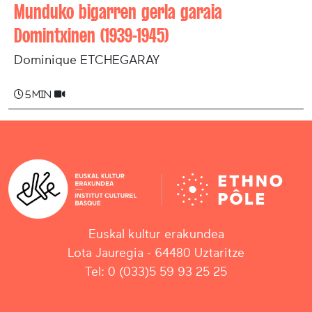
Munduko bigarren gerla garaia
Domintxinen (1939-1945)
Dominique ETCHEGARAY
5 min
Euskal kultur erakundea
Lota Jauregia - 64480 Uztaritze
Tel: 0 (033)5 59 93 25 25