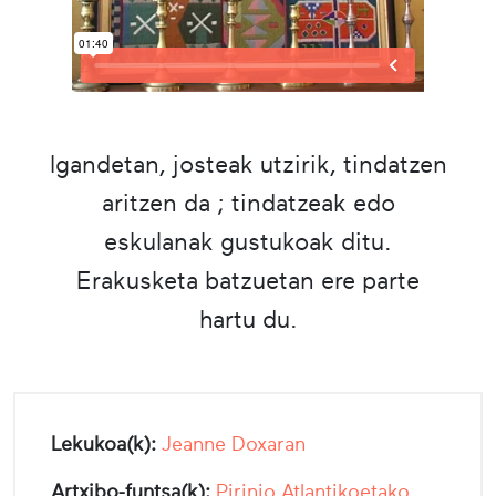
Igandetan, josteak utzirik, tindatzen
aritzen da ; tindatzeak edo
eskulanak gustukoak ditu.
Erakusketa batzuetan ere parte
hartu du.
Lekukoa(k):
Jeanne Doxaran
Artxibo-funtsa(k):
Pirinio Atlantikoetako