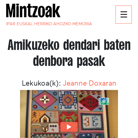
IPAR EUSKAL HERRIKO AHOZKO MEMORIA
Amikuzeko dendari baten
denbora pasak
Lekukoa(k):
Jeanne Doxaran