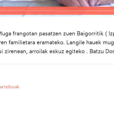
. Muga frangotan pasatzen zuen Baigorritik ( 
beren familietara eramateko. Langile hauek mug
si zirenean, arroilak eskuz egiteko . Batzu D
 artxiboak