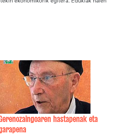
etekin ekonomikorik egitera. Edukiak haien
Gerenozaingoaren hastapenak eta
garapena