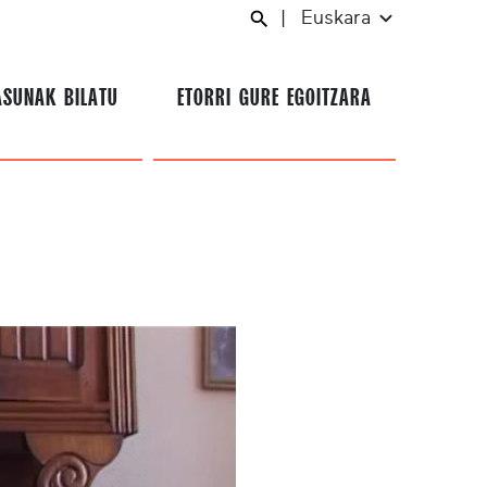
|
Euskara
ASUNAK BILATU
ETORRI GURE EGOITZARA