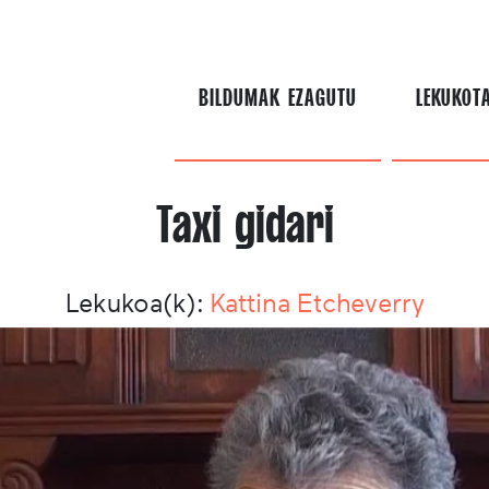
BILDUMAK EZAGUTU
LEKUKOT
Taxi gidari
Lekukoa(k):
Kattina Etcheverry