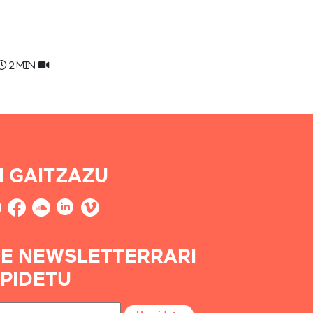
Ttotte AINCIBOURE
2 min
I GAITZAZU
E NEWSLETTERRARI
PIDETU