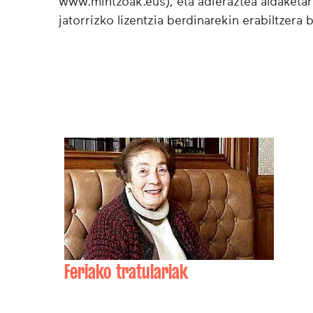
www.mintzoak.eus), eta adieraztea aldaketar
jatorrizko lizentzia berdinarekin erabiltzera 
Feriako tratulariak
Isidora CLAVERANNE