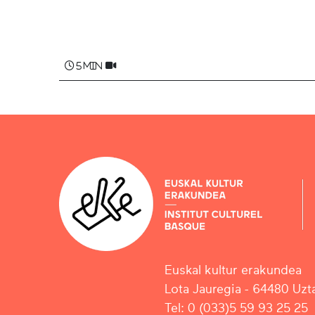
5 min
Euskal kultur erakundea
Lota Jauregia - 64480 Uzta
Tel: 0 (033)5 59 93 25 25