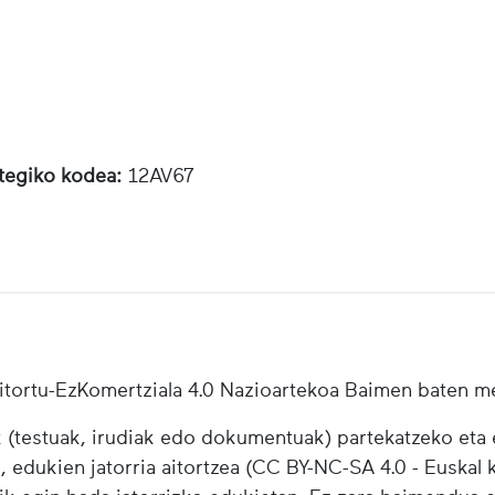
otegiko kodea:
12AV67
tortu-EzKomertziala 4.0 Nazioartekoa Baimen baten m
testuak, irudiak edo dokumentuak) partekatzeko eta e
i, edukien jatorria aitortzea (CC BY-NC-SA 4.0 - Euskal k