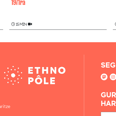
1971ra
Georgette ERRECART
15 min
SEG
GUR
HAR
ritze