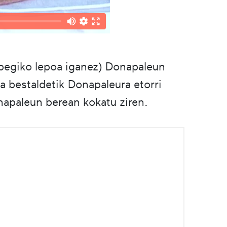
Izpegiko lepoa iganez) Donapaleun
a bestaldetik Donapaleura etorri
onapaleun berean kokatu ziren.