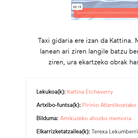
Taxi gidaria ere izan da Kattina
lanean ari ziren langile batzu 
ziren, ura ekartzeko obrak ha
Lekukoa(k):
Kattina Etcheverry
Artxibo-funtsa(k):
Pirinio Atlantikoetako
Bilduma:
Amikuzeko ahozko memoria
Elkarrizketatzailea(k):
Terexa Lekumberri