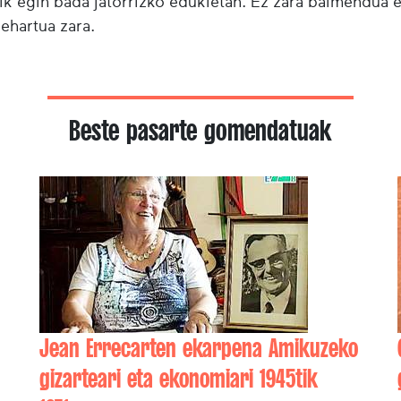
ik egin bada jatorrizko edukietan. Ez zara baimendua 
behartua zara.
Beste pasarte gomendatuak
Jean Errecarten ekarpena Amikuzeko
gizarteari eta ekonomiari 1945tik