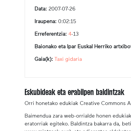
Data:
2007-07-26
Iraupena:
0:02:15
Erreferentzia:
4
-13
Baionako eta Ipar Euskal Herriko artxib
Gaia(k):
Taxi gidaria
Eskubideak eta erabilpen baldintzak
Orri honetako edukiak Creative Commons Ai
Baimendua zara web-orrialde honen edukiak (
eratorriak egiteko. Baldintza bakarra da, bet