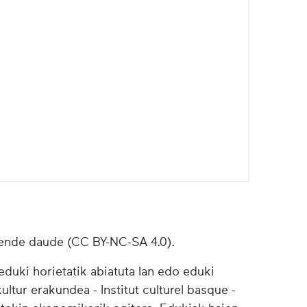
ende daude (CC BY-NC-SA 4.0).
duki horietatik abiatuta lan edo eduki
ultur erakundea - Institut culturel basque -