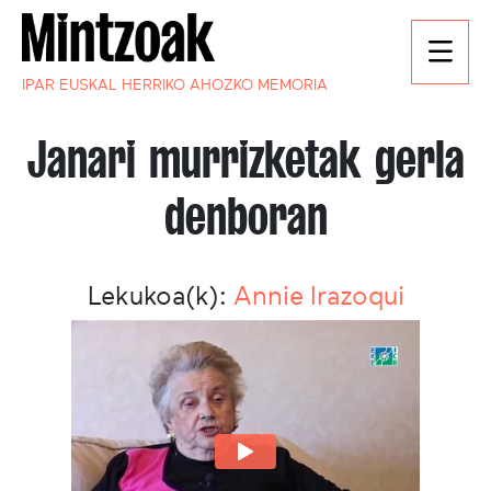
IPAR EUSKAL HERRIKO AHOZKO MEMORIA
Janari murrizketak gerla
denboran
Lekukoa(k):
Annie Irazoqui