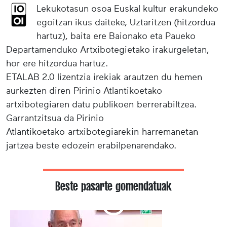
Lekukotasun osoa Euskal kultur erakundeko
egoitzan ikus daiteke, Uztaritzen (hitzordua
hartuz), baita ere Baionako eta Paueko
Departamenduko Artxibotegietako irakurgeletan,
hor ere hitzordua hartuz.
ETALAB 2.0 lizentzia irekiak arautzen du hemen
aurkezten diren Pirinio Atlantikoetako
artxibotegiaren datu publikoen berrerabiltzea.
Garrantzitsua da Pirinio
Atlantikoetako artxibotegiarekin harremanetan
jartzea beste edozein erabilpenarendako.
Beste pasarte gomendatuak