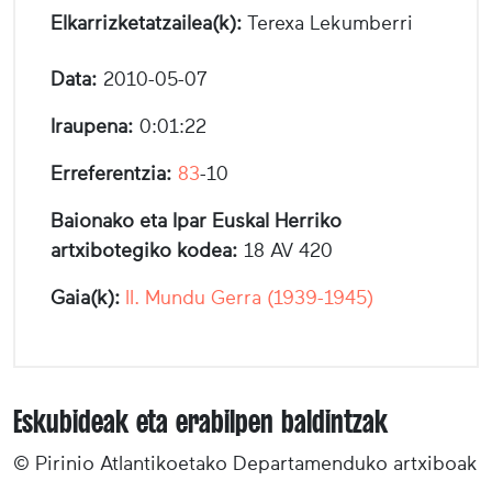
Elkarrizketatzailea(k):
Terexa Lekumberri
Data:
2010-05-07
Iraupena:
0:01:22
Erreferentzia:
83
-10
Baionako eta Ipar Euskal Herriko
artxibotegiko kodea:
18 AV 420
Gaia(k):
II. Mundu Gerra (1939-1945)
Eskubideak eta erabilpen baldintzak
© Pirinio Atlantikoetako Departamenduko artxiboak