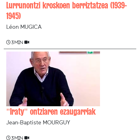
Lurrunontzi kroskoen berriztatzea (1939-
1945)
Léon MUGICA
3 min
"Iraty" ontziaren ezaugarriak
Jean-Baptiste MOURGUY
3 min