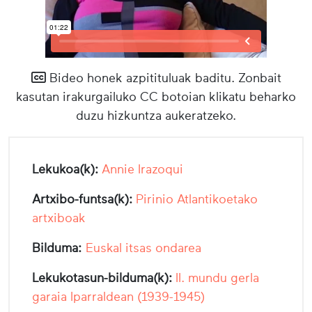
Bideo honek azpitituluak baditu. Zonbait
kasutan irakurgailuko CC botoian klikatu beharko
duzu hizkuntza aukeratzeko.
Lekukoa(k):
Annie Irazoqui
Artxibo-funtsa(k):
Pirinio Atlantikoetako
artxiboak
Bilduma:
Euskal itsas ondarea
Lekukotasun-bilduma(k):
II. mundu gerla
garaia Iparraldean (1939-1945)