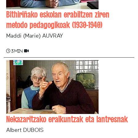
Bithiriñako eskolan erabiltzen ziren
metodo pedagogikoak (1930-1940)
Maddi (Marie) AUVRAY
3 min
Nekazaritzako eraikuntzak eta lantresnak
Albert DUBOIS