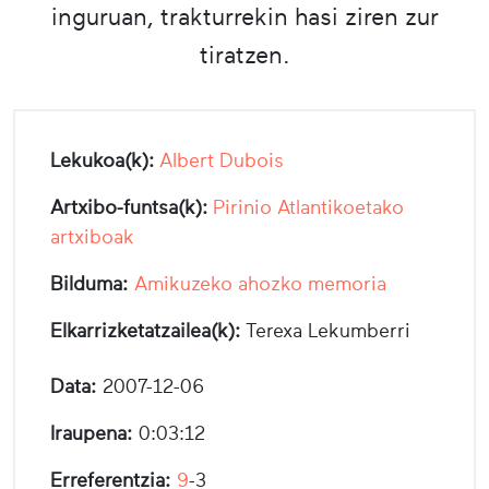
inguruan, trakturrekin hasi ziren zur
tiratzen.
Lekukoa(k):
Albert Dubois
Artxibo-funtsa(k):
Pirinio Atlantikoetako
artxiboak
Bilduma:
Amikuzeko ahozko memoria
Elkarrizketatzailea(k):
Terexa Lekumberri
Data:
2007-12-06
Iraupena:
0:03:12
Erreferentzia:
9
-3