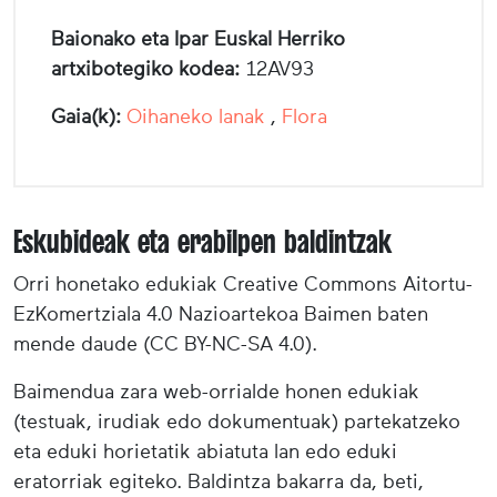
Baionako eta Ipar Euskal Herriko
artxibotegiko kodea:
12AV93
Gaia(k):
Oihaneko lanak
,
Flora
Eskubideak eta erabilpen baldintzak
Orri honetako edukiak Creative Commons Aitortu-
EzKomertziala 4.0 Nazioartekoa Baimen baten
mende daude (CC BY-NC-SA 4.0).
Baimendua zara web-orrialde honen edukiak
(testuak, irudiak edo dokumentuak) partekatzeko
eta eduki horietatik abiatuta lan edo eduki
eratorriak egiteko. Baldintza bakarra da, beti,