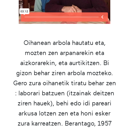
Oihanean arbola hautatu eta,
mozten zen arpanarekin eta
aizkorarekin, eta aurtikitzen. Bi
gizon behar ziren arbola mozteko.
Gero zura oihanetik tiratu behar zen
: laborari batzuen (itzainak deitzen
ziren hauek), behi edo idi pareari
arkusa lotzen zen eta honi esker
zura karreatzen. Berantago, 1957