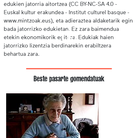
edukien jatorria aitortzea (CC BY-NC-SA 4.0 -
Euskal kultur erakundea - Institut culturel basque -
www.mintzoak.eus), eta adieraztea aldaketarik egin
bada jatorrizko edukietan. Ez zara baimendua
etekin ekonomikorik egitera. Edukiak haien
jatorrizko lizentzia berdinarekin erabiltzera
behartua zara.
Beste pasarte gomendatuak