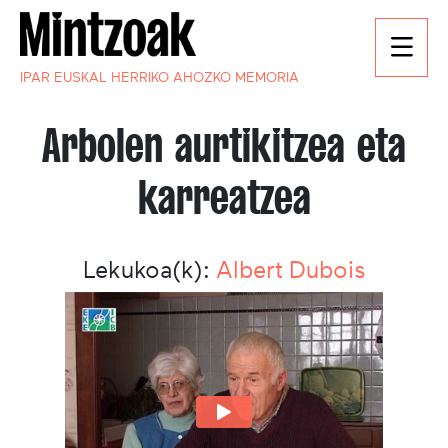
IPAR EUSKAL HERRIKO AHOZKO MEMORIA
Arbolen aurtikitzea eta
karreatzea
Lekukoa(k):
Albert Dubois