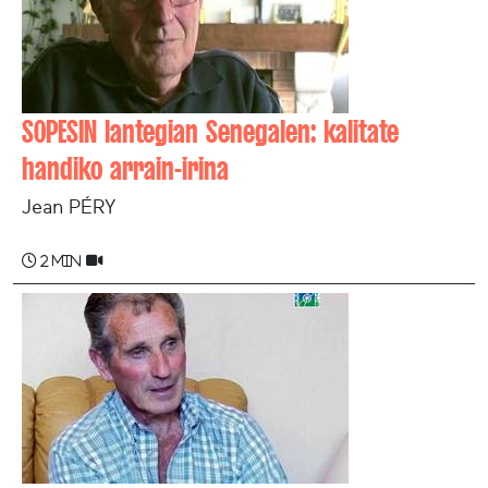
SOPESIN lantegian Senegalen: kalitate
handiko arrain-irina
Jean PÉRY
2 min