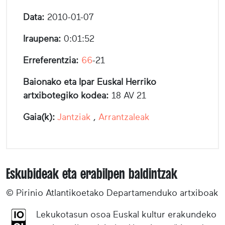
Data:
2010-01-07
Iraupena:
0:01:52
Erreferentzia:
66
-21
Baionako eta Ipar Euskal Herriko
artxibotegiko kodea:
18 AV 21
Gaia(k):
Jantziak
,
Arrantzaleak
Eskubideak eta erabilpen baldintzak
© Pirinio Atlantikoetako Departamenduko artxiboak
Lekukotasun osoa Euskal kultur erakundeko