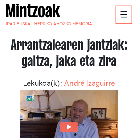
IPAR EUSKAL HERRIKO AHOZKO MEMORIA
Arrantzalearen jantziak:
galtza, jaka eta zira
Lekukoa(k):
André Izaguirre