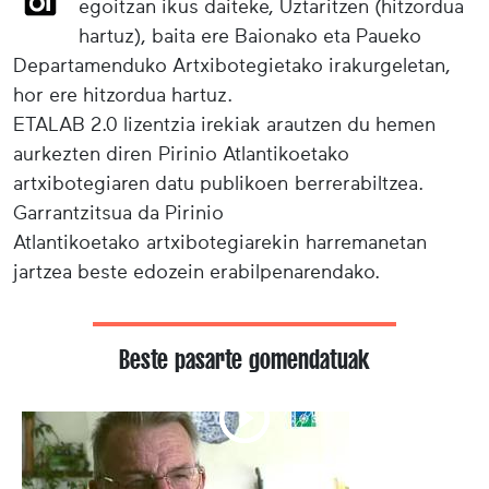
egoitzan ikus daiteke, Uztaritzen (hitzordua
hartuz), baita ere Baionako eta Paueko
Departamenduko Artxibotegietako irakurgeletan,
hor ere hitzordua hartuz.
ETALAB 2.0 lizentzia irekiak arautzen du hemen
aurkezten diren Pirinio Atlantikoetako
artxibotegiaren datu publikoen berrerabiltzea.
Garrantzitsua da Pirinio
Atlantikoetako artxibotegiarekin harremanetan
jartzea beste edozein erabilpenarendako.
Beste pasarte gomendatuak