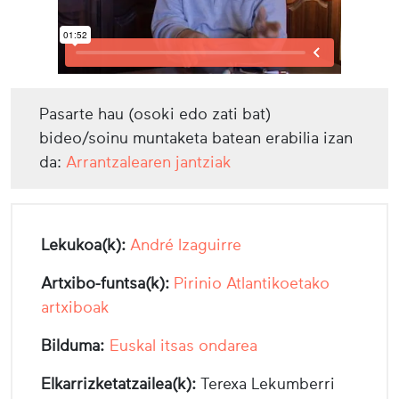
Pasarte hau (osoki edo zati bat)
bideo/soinu muntaketa batean erabilia izan
da:
Arrantzalearen jantziak
Lekukoa(k):
André Izaguirre
Artxibo-funtsa(k):
Pirinio Atlantikoetako
artxiboak
Bilduma:
Euskal itsas ondarea
Elkarrizketatzailea(k):
Terexa Lekumberri