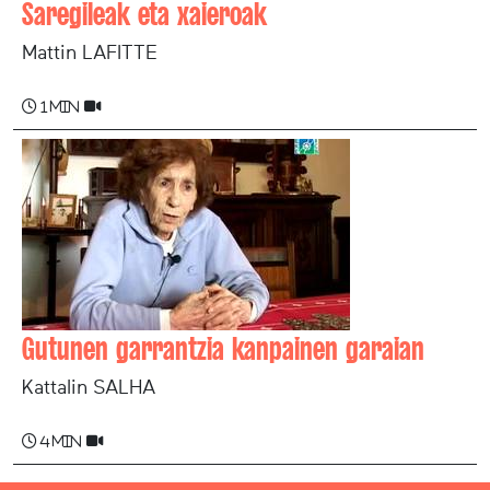
Saregileak eta xaieroak
Mattin LAFITTE
1 min
Gutunen garrantzia kanpainen garaian
Kattalin SALHA
4 min