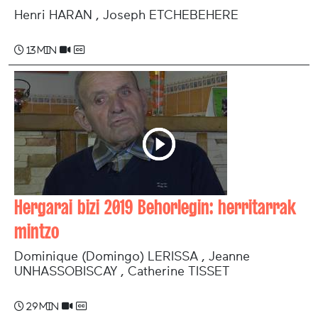
Henri HARAN , Joseph ETCHEBEHERE
13 min
Hergarai bizi 2019 Behorlegin: herritarrak
mintzo
Dominique (Domingo) LERISSA , Jeanne
UNHASSOBISCAY , Catherine TISSET
29 min