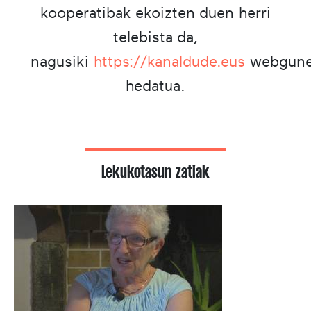
kooperatibak ekoizten duen herri
telebista da,
nagusiki
https://kanaldude.eus
webgun
hedatua.
Lekukotasun zatiak