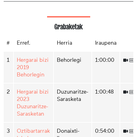
Grabaketak
#
Erref.
Herria
Iraupena
1
Hergarai bizi
Behorlegi
1:00:00
2019
Behorlegin
2
Hergarai bizi
Duzunaritze-
1:00:48
2023
Sarasketa
Duzunaritze-
Sarasketan
3
Oztibartarrak
Donaixti-
0:54:00