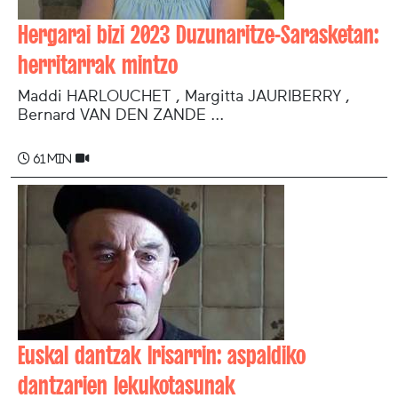
Hergarai bizi 2023 Duzunaritze-Sarasketan:
herritarrak mintzo
Maddi HARLOUCHET , Margitta JAURIBERRY ,
Bernard VAN DEN ZANDE ...
61 min
Euskal dantzak Irisarrin: aspaldiko
dantzarien lekukotasunak