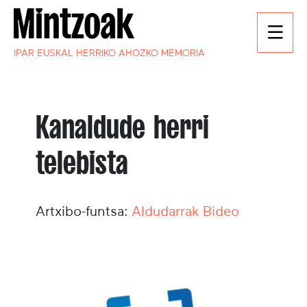
IPAR EUSKAL HERRIKO AHOZKO MEMORIA
Kanaldude herri
telebista
Artxibo-funtsa:
Aldudarrak Bideo