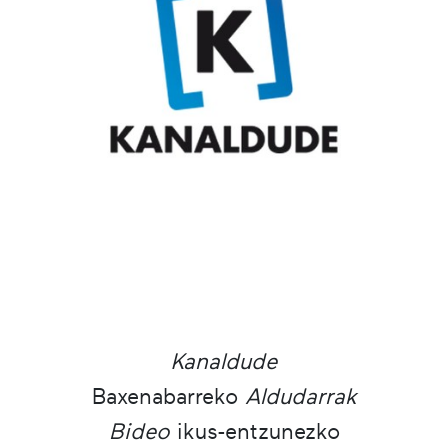
Kanaldude
Baxenabarreko
Aldudarrak
Bideo
ikus-entzunezko