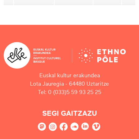
Euskal kultur erakundea
Lota Jauregia - 64480 Uztaritze
Tel: 0 (033)5 59 93 25 25
SEGI GAITZAZU