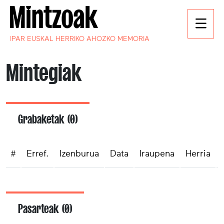
IPAR EUSKAL HERRIKO AHOZKO MEMORIA
Mintegiak
Grabaketak (0)
#
Erref.
Izenburua
Data
Iraupena
Herria
Pasarteak (0)