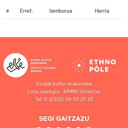
#
Erref.
Izenburua
Herria
Euskal kultur erakundea
Lota Jauregia - 64480 Uztaritze
Tel: 0 (033)5 59 93 25 25
SEGI GAITZAZU