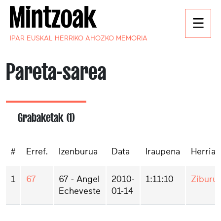
IPAR EUSKAL HERRIKO AHOZKO MEMORIA
Pareta-sarea
Grabaketak (1)
#
Erref.
Izenburua
Data
Iraupena
Herria
1
67
67 - Angel
2010-
1:11:10
Ziburu
Echeveste
01-14