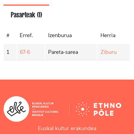
Pasarteak (1)
#
Erref.
Izenburua
Herria
1
67-6
Pareta-sarea
Ziburu
Euskal kultur erakundea