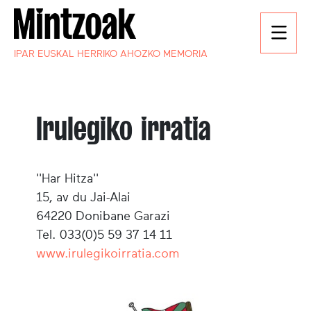
IPAR EUSKAL HERRIKO AHOZKO MEMORIA
Irulegiko irratia
''Har Hitza''
15, av du Jai-Alai
64220 Donibane Garazi
Tel. 033(0)5 59 37 14 11
www.irulegikoirratia.com