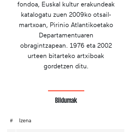
fondoa, Euskal kultur erakundeak
katalogatu zuen 2009ko otsail-
martxoan, Pirinio Atlantikoetako
Departamentuaren
obragintzapean. 1976 eta 2002
urteen bitarteko artxiboak
gordetzen ditu.
Bildumak
#
Izena