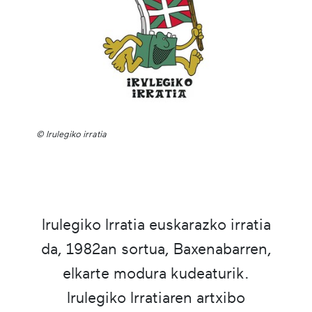
© Irulegiko irratia
Irulegiko Irratia euskarazko irratia
da, 1982an sortua, Baxenabarren,
elkarte modura kudeaturik.
Irulegiko Irratiaren artxibo