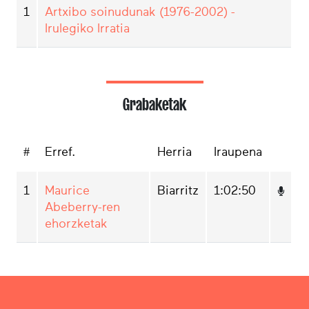
1
Artxibo soinudunak (1976-2002) -
Irulegiko Irratia
Grabaketak
#
Erref.
Herria
Iraupena
1
Maurice
Biarritz
1:02:50
Abeberry-ren
ehorzketak