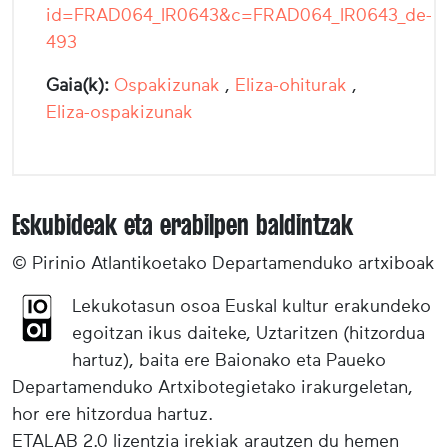
id=FRAD064_IR0643&c=FRAD064_IR0643_de-
493
Gaia(k):
Ospakizunak
,
Eliza-ohiturak
,
Eliza-ospakizunak
Eskubideak eta erabilpen baldintzak
© Pirinio Atlantikoetako Departamenduko artxiboak
Lekukotasun osoa Euskal kultur erakundeko
egoitzan ikus daiteke, Uztaritzen (hitzordua
hartuz), baita ere Baionako eta Paueko
Departamenduko Artxibotegietako irakurgeletan,
hor ere hitzordua hartuz.
ETALAB 2.0 lizentzia irekiak arautzen du hemen