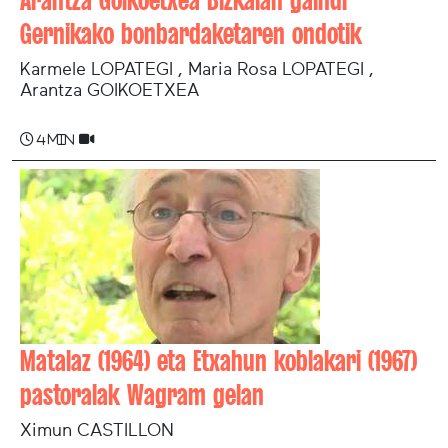
Arantza Goikoetxea Bizkaian gaindi
Gernikako bonbardaketaren ondotik
Karmele LOPATEGI , Maria Rosa LOPATEGI ,
Arantza GOIKOETXEA
4 min
Matalaz (1964) eta Etxahun koblakari (1967)
pastoralak Wagram gelan
Ximun CASTILLON