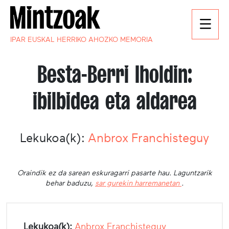
IPAR EUSKAL HERRIKO AHOZKO MEMORIA
Besta-Berri Iholdin:
ibilbidea eta aldarea
Lekukoa(k):
Anbrox Franchisteguy
Oraindik ez da sarean eskuragarri pasarte hau. Laguntzarik
behar baduzu,
sar gurekin harremanetan
.
Lekukoa(k):
Anbrox Franchisteguy