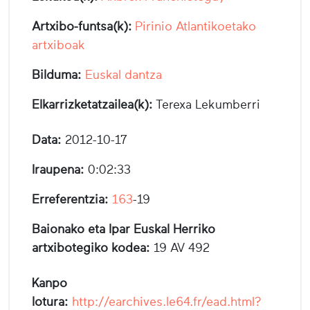
Artxibo-funtsa(k):
Pirinio Atlantikoetako
artxiboak
Bilduma:
Euskal dantza
Elkarrizketatzailea(k):
Terexa Lekumberri
Data:
2012-10-17
Iraupena:
0:02:33
Erreferentzia:
163
-19
Baionako eta Ipar Euskal Herriko
artxibotegiko kodea:
19 AV 492
Kanpo
lotura:
http://earchives.le64.fr/ead.html?