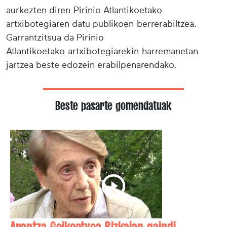
aurkezten diren Pirinio Atlantikoetako
artxibotegiaren datu publikoen berrerabiltzea.
Garrantzitsua da Pirinio
Atlantikoetako artxibotegiarekin harremanetan
jartzea beste edozein erabilpenarendako.
Beste pasarte gomendatuak