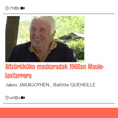
7 min
Altzürüküko maskaradak 1968an Maule-
Lextarrera
Jakes JARAGOYHEN , Battitte QUEHEILLE
4 min