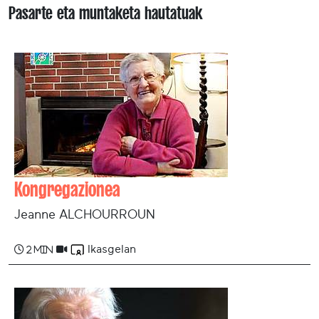
Pasarte eta muntaketa hautatuak
Kongregazionea
Jeanne ALCHOURROUN
Ikasgelan
2 min