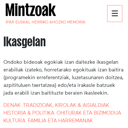
IPAR EUSKAL HERRIKO AHOZKO MEMORIA
Ikasgelan
Ondoko bideoak egokiak izan daitezke ikasgelan
erabiliak izateko, horretarako egokituak izan baitira
(programekin erreferentziak, luzetasunaren doitzea,
azpitituluen txertatzea) edo/eta irakasle batzuek
jada erabili izan baitituzte beraien ikasleekin.
DENAK
TRADIZIOAK, KIROLAK & AISIALDIAK
HISTORIA & POLITIKA
OHITURAK ETA BIZIMODUA
KULTURA
FAMILIA ETA HARREMANAK