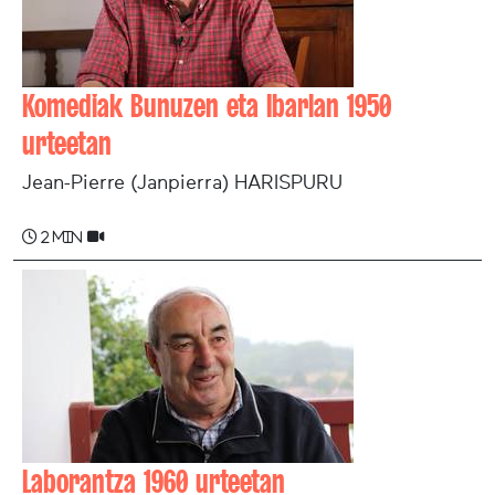
Komediak Bunuzen eta Ibarlan 1950
urteetan
Jean-Pierre (Janpierra) HARISPURU
2 min
Laborantza 1960 urteetan