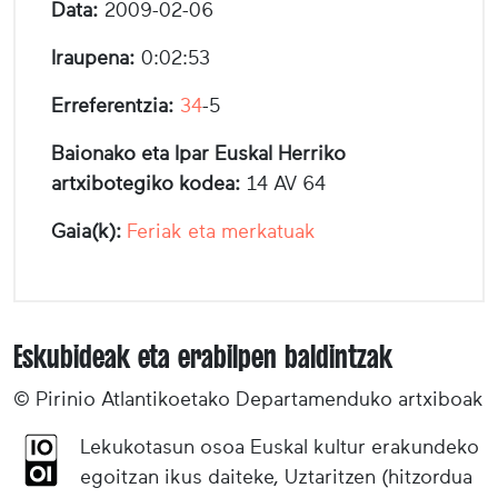
Data:
2009-02-06
Iraupena:
0:02:53
Erreferentzia:
34
-5
Baionako eta Ipar Euskal Herriko
artxibotegiko kodea:
14 AV 64
Gaia(k):
Feriak eta merkatuak
Eskubideak eta erabilpen baldintzak
© Pirinio Atlantikoetako Departamenduko artxiboak
Lekukotasun osoa Euskal kultur erakundeko
egoitzan ikus daiteke, Uztaritzen (hitzordua