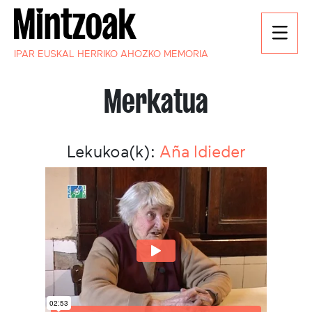
IPAR EUSKAL HERRIKO AHOZKO MEMORIA
Merkatua
Lekukoa(k):
Aña Idieder