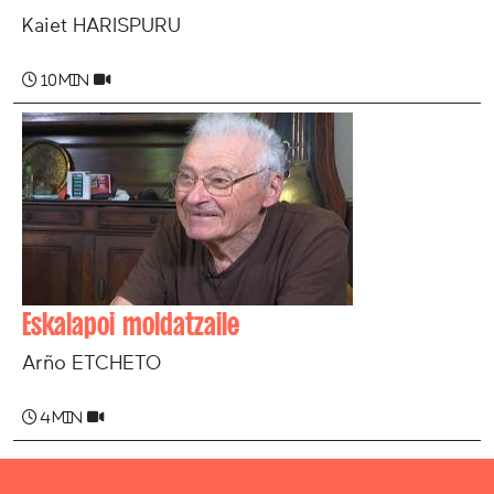
Kaiet HARISPURU
10 min
Eskalapoi moldatzaile
Arño ETCHETO
4 min