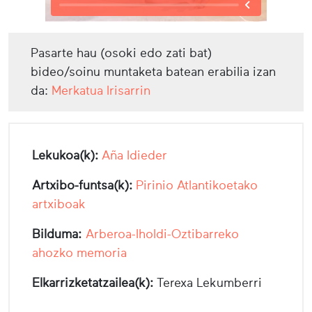
Pasarte hau (osoki edo zati bat)
bideo/soinu muntaketa batean erabilia izan
da:
Merkatua Irisarrin
Lekukoa(k):
Aña Idieder
Artxibo-funtsa(k):
Pirinio Atlantikoetako
artxiboak
Bilduma:
Arberoa-Iholdi-Oztibarreko
ahozko memoria
Elkarrizketatzailea(k):
Terexa Lekumberri