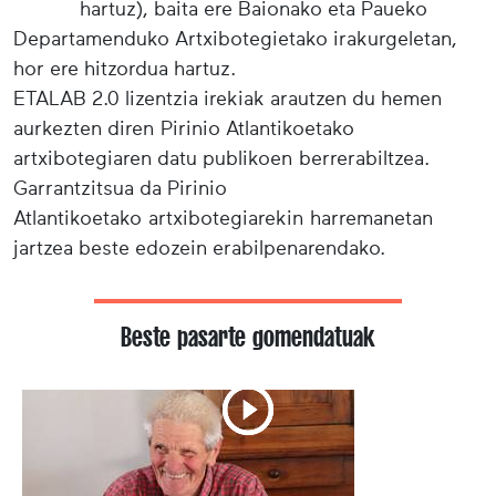
hartuz), baita ere Baionako eta Paueko
Departamenduko Artxibotegietako irakurgeletan,
hor ere hitzordua hartuz.
ETALAB 2.0 lizentzia irekiak arautzen du hemen
aurkezten diren Pirinio Atlantikoetako
artxibotegiaren datu publikoen berrerabiltzea.
Garrantzitsua da Pirinio
Atlantikoetako artxibotegiarekin harremanetan
jartzea beste edozein erabilpenarendako.
Beste pasarte gomendatuak