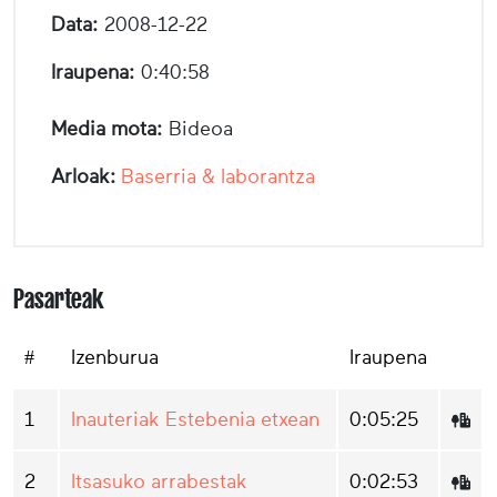
Data:
2008-12-22
Iraupena:
0:40:58
Media mota:
Bideoa
Arloak:
Baserria & laborantza
Pasarteak
#
Izenburua
Iraupena
1
Inauteriak Estebenia etxean
0:05:25
2
Itsasuko arrabestak
0:02:53