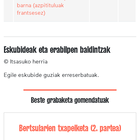
barna (azpitituluak
frantsesez)
Eskubideak eta erabilpen baldintzak
© Itsasuko herria
Egile eskubide guziak erreserbatuak.
Beste grabaketa gomendatuak
Bertsularien txapelketa (2. partea)