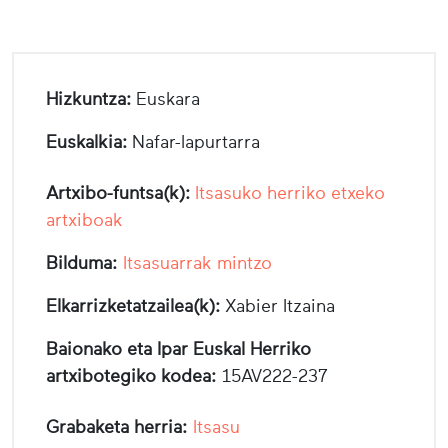
Hizkuntza:
Euskara
Euskalkia:
Nafar-lapurtarra
Artxibo-funtsa(k):
Itsasuko herriko etxeko
artxiboak
Bilduma:
Itsasuarrak mintzo
Elkarrizketatzailea(k):
Xabier Itzaina
Baionako eta Ipar Euskal Herriko
artxibotegiko kodea:
15AV222-237
Grabaketa herria:
Itsasu