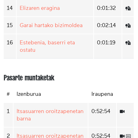
14
Elizaren eragina
0:01:32
15
Garai hartako bizimoldea
0:02:14
16
Estebenia, baserri eta
0:01:19
ostatu
Pasarte muntaketak
#
Izenburua
Iraupena
1
Itsasuarren oroitzapenetan
0:52:54
barna
2
Itsasuarren oroitzapenetan
0:52:54