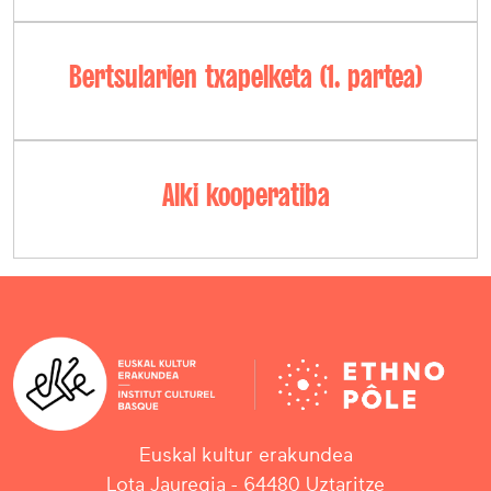
Bertsularien txapelketa (1. partea)
Alki kooperatiba
Euskal kultur erakundea
Lota Jauregia - 64480 Uztaritze