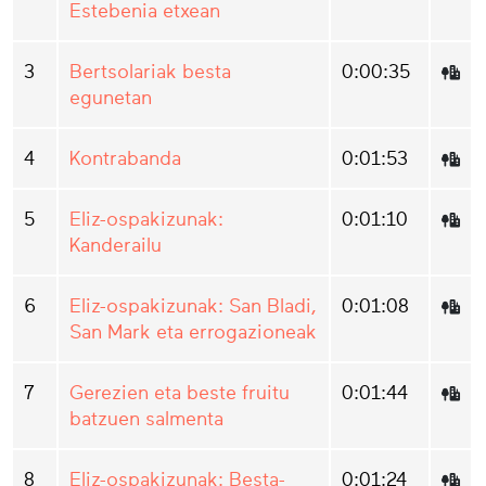
Estebenia etxean
3
Bertsolariak besta
0:00:35
egunetan
4
Kontrabanda
0:01:53
5
Eliz-ospakizunak:
0:01:10
Kanderailu
6
Eliz-ospakizunak: San Bladi,
0:01:08
San Mark eta errogazioneak
7
Gerezien eta beste fruitu
0:01:44
batzuen salmenta
8
Eliz-ospakizunak: Besta-
0:01:24