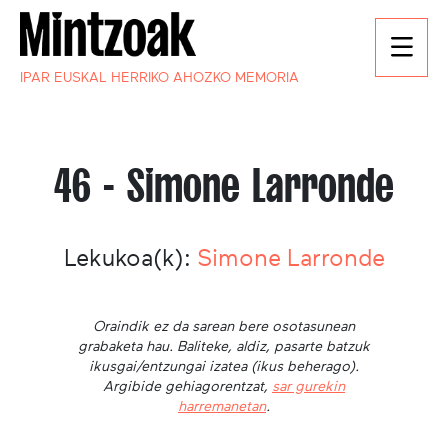
IPAR EUSKAL HERRIKO AHOZKO MEMORIA
46 - Simone Larronde
Lekukoa(k):
Simone Larronde
Oraindik ez da sarean bere osotasunean
grabaketa hau. Baliteke, aldiz, pasarte batzuk
ikusgai/entzungai izatea (ikus beherago).
Argibide gehiagorentzat,
sar gurekin
harremanetan
.