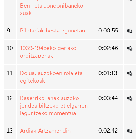
Berri eta Jondonibaneko
suak
9
Pilotariak besta egunetan
0:00:55
10
1939-1945eko gerlako
0:02:46
oroitzapenak
11
Dolua, auzokoen rola eta
0:01:13
egitekoak
12
Baserriko lanak auzoko
0:03:44
jendea biltzeko et elgarren
laguntzeko momentua
13
Ardiak Artzamendin
0:02:42