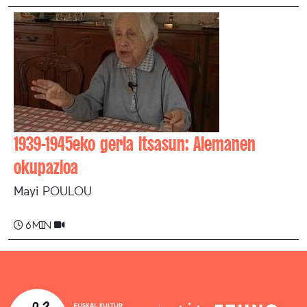
1939-1945eko gerla Itsasun: Alemanen
okupazioa
Mayi POULOU
6 min