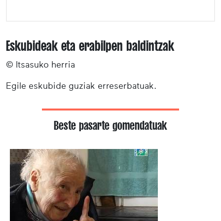
Eskubideak eta erabilpen baldintzak
© Itsasuko herria
Egile eskubide guziak erreserbatuak.
Beste pasarte gomendatuak