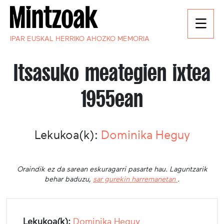
IPAR EUSKAL HERRIKO AHOZKO MEMORIA
Itsasuko meategien ixtea
1955ean
Lekukoa(k):
Dominika Heguy
Oraindik ez da sarean eskuragarri pasarte hau. Laguntzarik
behar baduzu,
sar gurekin harremanetan
.
Lekukoa(k):
Dominika Heguy