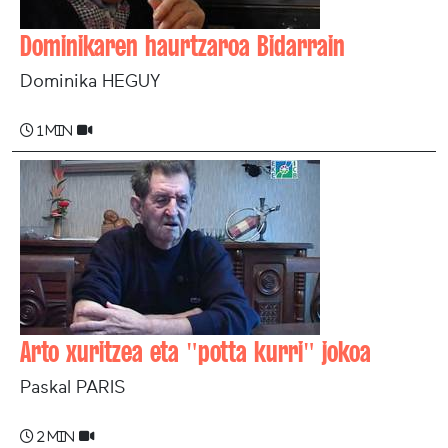
Dominikaren haurtzaroa Bidarrain
Dominika HEGUY
1 min
Arto xuritzea eta "potta kurri" jokoa
Paskal PARIS
2 min