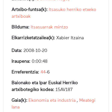
Artxibo-funtsa(k):
Itsasuko herriko etxeko
artxiboak
Bilduma:
Itsasuarrak mintzo
Elkarrizketatzailea(k):
Xabier Itzaina
Data:
2008-10-20
Iraupena:
0:00:48
Erreferentzia:
44
-6
Baionako eta Ipar Euskal Herriko
artxibotegiko kodea:
15AV187
Gaia(k):
Ekonomia eta industria
,
Meategi
lana