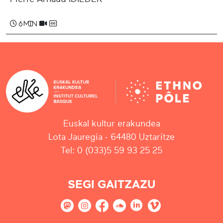
6 min
Euskal kultur erakundea
Lota Jauregia - 64480 Uztaritze
Tel: 0 (033)5 59 93 25 25
SEGI GAITZAZU