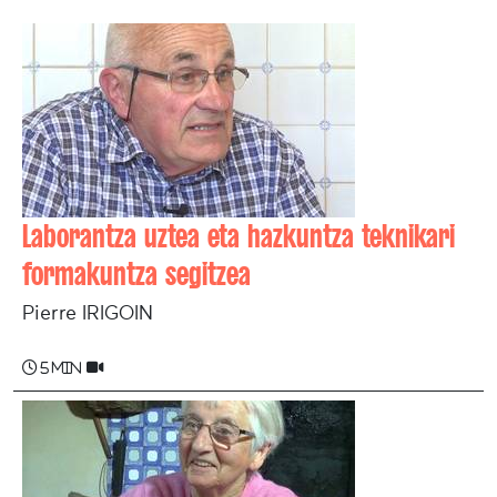
Laborantza uztea eta hazkuntza teknikari
formakuntza segitzea
Pierre IRIGOIN
5 min