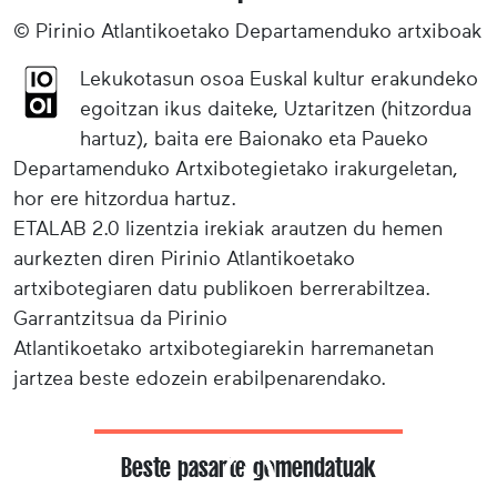
© Pirinio Atlantikoetako Departamenduko artxiboak
Lekukotasun osoa Euskal kultur erakundeko
egoitzan ikus daiteke, Uztaritzen (hitzordua
hartuz), baita ere Baionako eta Paueko
Departamenduko Artxibotegietako irakurgeletan,
hor ere hitzordua hartuz.
ETALAB 2.0 lizentzia irekiak arautzen du hemen
aurkezten diren Pirinio Atlantikoetako
artxibotegiaren datu publikoen berrerabiltzea.
Garrantzitsua da Pirinio
Atlantikoetako artxibotegiarekin harremanetan
jartzea beste edozein erabilpenarendako.
Beste pasarte gomendatuak