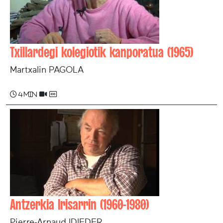
Txillardegi kolegiotik kanporatua (1965)
Martxalin PAGOLA
4 min
Antzerkia Irisarrin (1960-1980)
Pierre-Arnaud IDIEDER