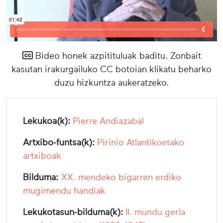
Bideo honek azpitituluak baditu. Zonbait
kasutan irakurgailuko CC botoian klikatu beharko
duzu hizkuntza aukeratzeko.
Lekukoa(k):
Pierre Andiazabal
Artxibo-funtsa(k):
Pirinio Atlantikoetako
artxiboak
Bilduma:
XX. mendeko bigarren erdiko
mugimendu handiak
Lekukotasun-bilduma(k):
II. mundu gerla