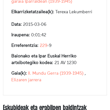
garaia Iparraldean (1939-1945)
Elkarrizketatzailea(k):
Terexa Lekumberri
Data:
2015-03-06
Iraupena:
0:01:42
Erreferentzia:
229
-9
Baionako eta Ipar Euskal Herriko
artxibotegiko kodea:
21 AV 1230
Gaia(k):
II. Mundu Gerra (1939-1945)
,
Elizaren jarrera
Eskubideak eta erabilpen baldintzak