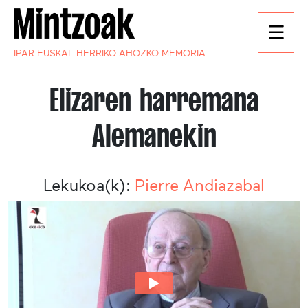
IPAR EUSKAL HERRIKO AHOZKO MEMORIA
Elizaren harremana
Alemanekin
Lekukoa(k):
Pierre Andiazabal