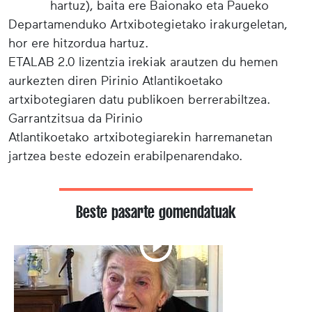
hartuz), baita ere Baionako eta Paueko
Departamenduko Artxibotegietako irakurgeletan,
hor ere hitzordua hartuz.
ETALAB 2.0 lizentzia irekiak arautzen du hemen
aurkezten diren Pirinio Atlantikoetako
artxibotegiaren datu publikoen berrerabiltzea.
Garrantzitsua da Pirinio
Atlantikoetako artxibotegiarekin harremanetan
jartzea beste edozein erabilpenarendako.
Beste pasarte gomendatuak