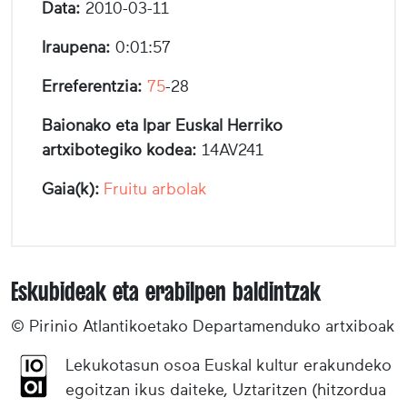
Data:
2010-03-11
Iraupena:
0:01:57
Erreferentzia:
75
-28
Baionako eta Ipar Euskal Herriko
artxibotegiko kodea:
14AV241
Gaia(k):
Fruitu arbolak
Eskubideak eta erabilpen baldintzak
© Pirinio Atlantikoetako Departamenduko artxiboak
Lekukotasun osoa Euskal kultur erakundeko
egoitzan ikus daiteke, Uztaritzen (hitzordua