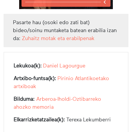
Pasarte hau (osoki edo zati bat)
bideo/soinu muntaketa batean erabilia izan
da:
Zuhaitz motak eta erabilpenak
Lekukoa(k):
Daniel Lagourgue
Artxibo-funtsa(k):
Pirinio Atlantikoetako
artxiboak
Bilduma:
Arberoa-Iholdi-Oztibarreko
ahozko memoria
Elkarrizketatzailea(k):
Terexa Lekumberri