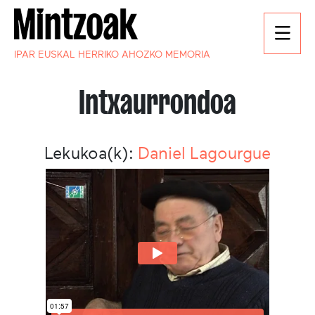
IPAR EUSKAL HERRIKO AHOZKO MEMORIA
Intxaurrondoa
Lekukoa(k):
Daniel Lagourgue