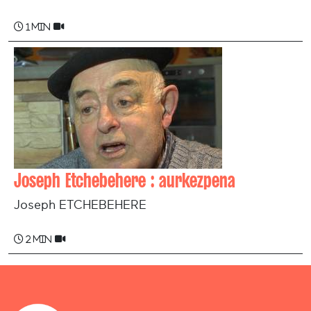
1 min
Joseph Etchebehere : aurkezpena
Joseph ETCHEBEHERE
2 min