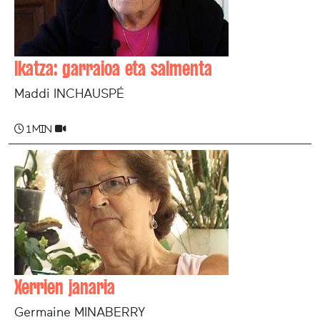
Ikatza: garraioa eta salmenta
Maddi INCHAUSPÉ
1 min
Xerrien janaria
Germaine MINABERRY