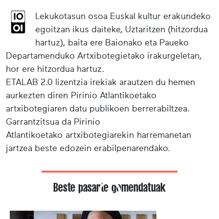
Lekukotasun osoa Euskal kultur erakundeko
egoitzan ikus daiteke, Uztaritzen (hitzordua
hartuz), baita ere Baionako eta Paueko
Departamenduko Artxibotegietako irakurgeletan,
hor ere hitzordua hartuz.
ETALAB 2.0 lizentzia irekiak arautzen du hemen
aurkezten diren Pirinio Atlantikoetako
artxibotegiaren datu publikoen berrerabiltzea.
Garrantzitsua da Pirinio
Atlantikoetako artxibotegiarekin harremanetan
jartzea beste edozein erabilpenarendako.
Beste pasarte gomendatuak