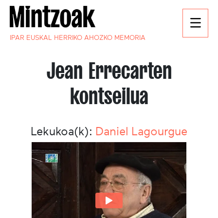
IPAR EUSKAL HERRIKO AHOZKO MEMORIA
Jean Errecarten
kontseilua
Lekukoa(k):
Daniel Lagourgue