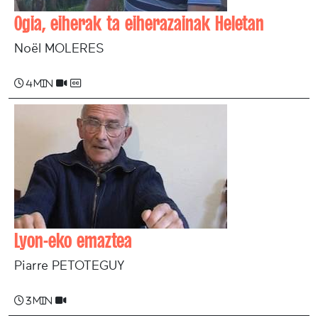
Ogia, eiherak ta eiherazainak Heletan
Noël MOLERES
4 min
Lyon-eko emaztea
Piarre PETOTEGUY
3 min