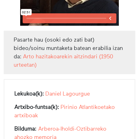
Pasarte hau (osoki edo zati bat)
bideo/soinu muntaketa batean erabilia izan
da:
Arto hazitakoarekin aitzindari (1950
urteetan)
Lekukoa(k):
Daniel Lagourgue
Artxibo-funtsa(k):
Pirinio Atlantikoetako
artxiboak
Bilduma:
Arberoa-Iholdi-Oztibarreko
ahozko memoria