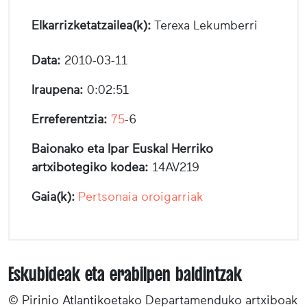
Elkarrizketatzailea(k):
Terexa Lekumberri
Data:
2010-03-11
Iraupena:
0:02:51
Erreferentzia:
75
-6
Baionako eta Ipar Euskal Herriko
artxibotegiko kodea:
14AV219
Gaia(k):
Pertsonaia oroigarriak
Eskubideak eta erabilpen baldintzak
© Pirinio Atlantikoetako Departamenduko artxiboak