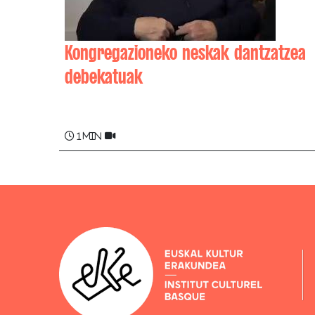
Kongregazioneko neskak dantzatzea
debekatuak
Charles SABAROTS , Xaneta SABAROTS
1 min