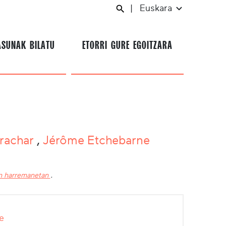
|
Euskara
ASUNAK BILATU
ETORRI GURE EGOITZARA
erachar
,
Jérôme Etchebarne
in harremanetan
.
e