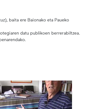
tuz), baita ere Baionako eta Paueko
botegiaren datu publikoen berrerabiltzea.
lpenarendako.