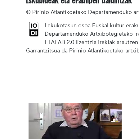
Eskubideak eta erabilpen baldintzak
© Pirinio Atlantikoetako Departamenduko ar
Lekukotasun osoa Euskal kultur eraku
Departamenduko Artxibotegietako irak
ETALAB 2.0 lizentzia irekiak arautzen
Garrantzitsua da Pirinio Atlantikoetako artx