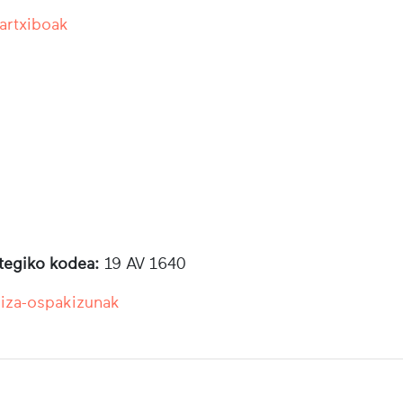
 artxiboak
otegiko kodea:
19 AV 1640
liza-ospakizunak