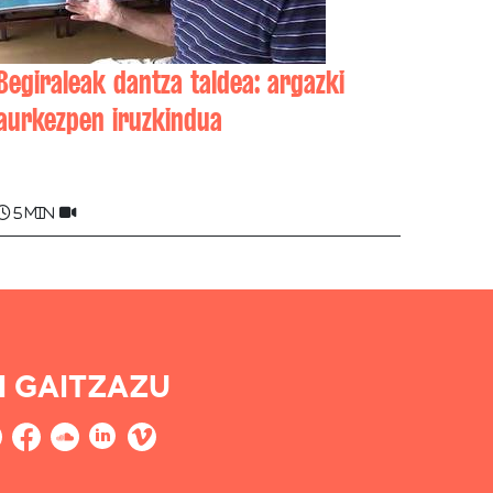
Begiraleak dantza taldea: argazki
aurkezpen iruzkindua
Joseph JAUREGUIBERRY
5 min
I GAITZAZU