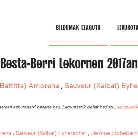
BILDUMAK EZAGUTU
LEKUKOT
Besta-Berri Lekornen 2017an
(Battitta) Amorena
,
Sauveur (Xalbat) Eyh
sarean eskuragarri pasarte hau. Laguntzarik behar baduzu,
sar gurek
orena
,
Sauveur (Xalbat) Eyherachar
,
Jérôme Etchebarn