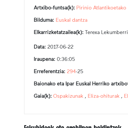
Artxibo-funtsa(k):
Pirinio Atlantikoetako
Bilduma:
Euskal dantza
Elkarrizketatzailea(k):
Terexa Lekumberri
Data:
2017-06-22
Iraupena:
0:36:05
Erreferentzia:
294
-25
Baionako eta Ipar Euskal Herriko artxib
Gaia(k):
Ospakizunak
,
Eliza-ohiturak
,
E