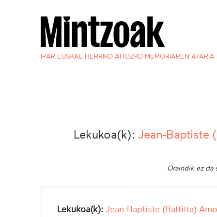
IPAR EUSKAL HERRIKO AHOZKO MEMORIAREN ATARIA
Lekukoa(k):
Jean-Baptiste 
Oraindik ez da 
Lekukoa(k):
Jean-Baptiste (Battitta) Am