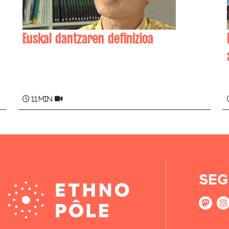
Euskal dantzaren definizioa
Mizel THÉRET
11 min
SEG