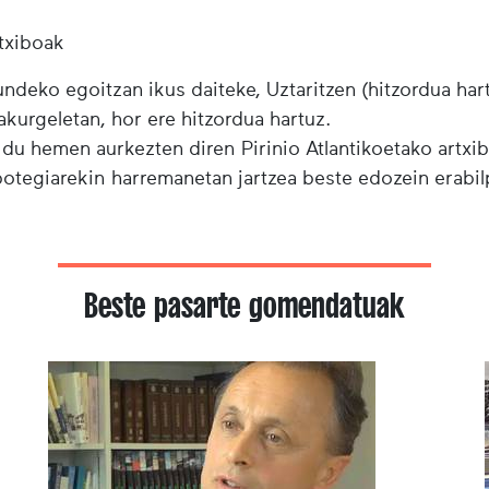
txiboak
ndeko egoitzan ikus daiteke, Uztaritzen (hitzordua har
urgeletan, hor ere hitzordua hartuz.
 du hemen aurkezten diren Pirinio Atlantikoetako artxi
ibotegiarekin harremanetan jartzea beste edozein erabi
Beste pasarte gomendatuak