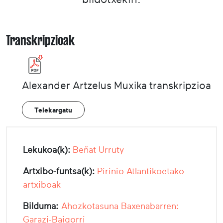
Transkripzioak
Alexander Artzelus Muxika transkripzioa
Telekargatu
Lekukoa(k):
Beñat Urruty
Artxibo-funtsa(k):
Pirinio Atlantikoetako
artxiboak
Bilduma:
Ahozkotasuna Baxenabarren:
Garazi-Baigorri