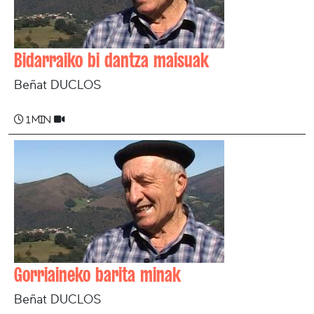
Bidarraiko bi dantza maisuak
Beñat DUCLOS
1 min
Gorriaineko barita minak
Beñat DUCLOS