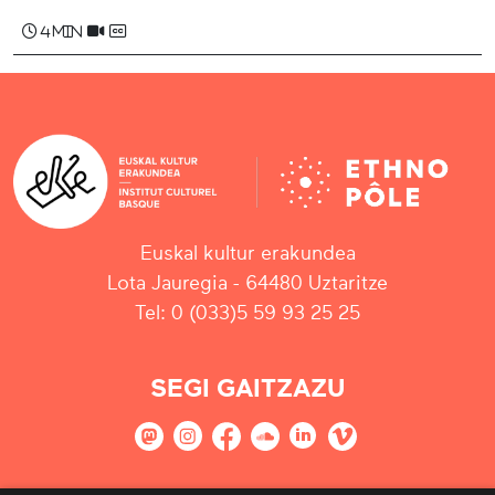
4 min
Euskal kultur erakundea
Lota Jauregia - 64480 Uztaritze
Tel: 0 (033)5 59 93 25 25
SEGI GAITZAZU