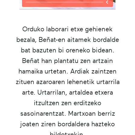
Orduko laborari etxe gehienek
bezala, Beñat-en aitamek bordalde
bat bazuten bi oreneko bidean.
Beñat han plantatu zen artzain
hamaika urtetan. Ardiak zaintzen
zituen azaroaren lehenetik urtarrila
arte. Urtarrilan, artaldea etxera
itzultzen zen erditzeko
sasoinarentzat. Martxoan berriz
joaten ziren bordaldera hazteko
bildotxekin.