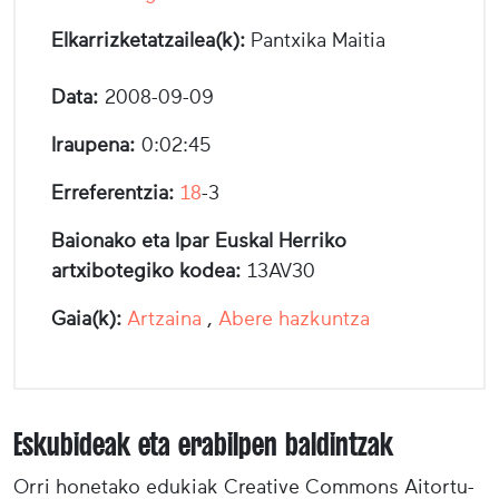
Elkarrizketatzailea(k):
Pantxika Maitia
Data:
2008-09-09
Iraupena:
0:02:45
Erreferentzia:
18
-3
Baionako eta Ipar Euskal Herriko
artxibotegiko kodea:
13AV30
Gaia(k):
Artzaina
,
Abere hazkuntza
Eskubideak eta erabilpen baldintzak
Orri honetako edukiak Creative Commons Aitortu-