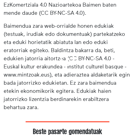
EzKomertziala 4.0 Nazioartekoa Baimen baten
mende daude (CC BY-NC-SA 4.0).
Baimendua zara web-orrialde honen edukiak
(testuak, irudiak edo dokumentuak) partekatzeko
eta eduki horietatik abiatuta lan edo eduki
eratorriak egiteko. Baldintza bakarra da, beti,
edukien jatorria aitortzea (CC BY-NC-SA 4.0 -
Euskal kultur erakundea - Institut culturel basque -
www.mintzoak.eus), eta adieraztea aldaketarik egin
bada jatorrizko edukietan. Ez zara baimendua
etekin ekonomikorik egitera. Edukiak haien
jatorrizko lizentzia berdinarekin erabiltzera
behartua zara.
Beste pasarte gomendatuak