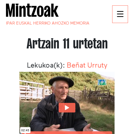
IPAR EUSKAL HERRIKO AHOZKO MEMORIA
Artzain 11 urtetan
Lekukoa(k):
Beñat Urruty