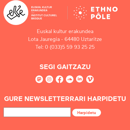
Euskal kultur erakundea
Lota Jauregia - 64480 Uztaritze
Tel: 0 (033)5 59 93 25 25
SEGI GAITZAZU
GURE NEWSLETTERRARI HARPIDETU
Harpidetu