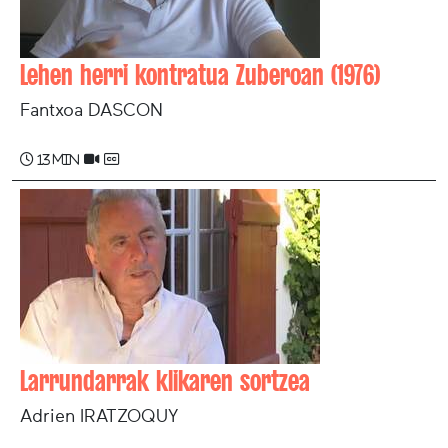
Lehen herri kontratua Zuberoan (1976)
Fantxoa DASCON
13 min
Larrundarrak klikaren sortzea
Adrien IRATZOQUY