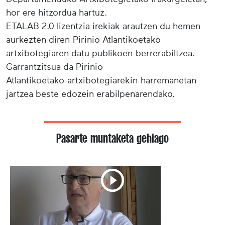
hor ere hitzordua hartuz.
ETALAB 2.0 lizentzia irekiak arautzen du hemen
aurkezten diren Pirinio Atlantikoetako
artxibotegiaren datu publikoen berrerabiltzea.
Garrantzitsua da Pirinio
Atlantikoetako artxibotegiarekin harremanetan
jartzea beste edozein erabilpenarendako.
Pasarte muntaketa gehiago