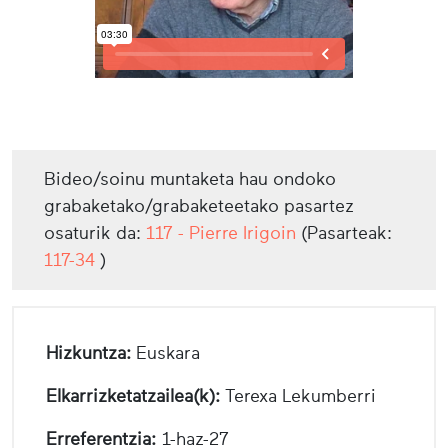
Bideo/soinu muntaketa hau ondoko
grabaketako/grabaketeetako pasartez
osaturik da:
117 - Pierre Irigoin
(Pasarteak:
117-34
)
Hizkuntza:
Euskara
Elkarrizketatzailea(k):
Terexa Lekumberri
Erreferentzia:
1-haz-27