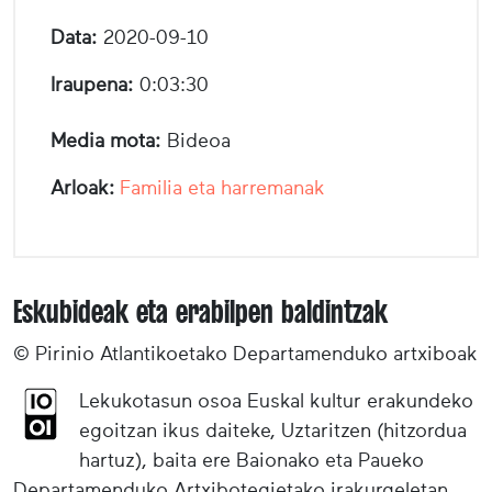
Data:
2020-09-10
Iraupena:
0:03:30
Media mota:
Bideoa
Arloak:
Familia eta harremanak
Eskubideak eta erabilpen baldintzak
© Pirinio Atlantikoetako Departamenduko artxiboak
Lekukotasun osoa Euskal kultur erakundeko
egoitzan ikus daiteke, Uztaritzen (hitzordua
hartuz), baita ere Baionako eta Paueko
Departamenduko Artxibotegietako irakurgeletan,