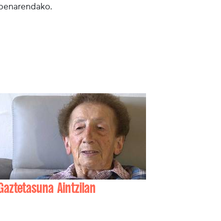
lpenarendako.
Gaztetasuna Aintzilan
Jeanne HIRIGOYEN