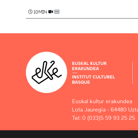
10 min
Euskal kultur erakundea
Lota Jauregia - 64480 Uzta
Tel: 0 (033)5 59 93 25 25