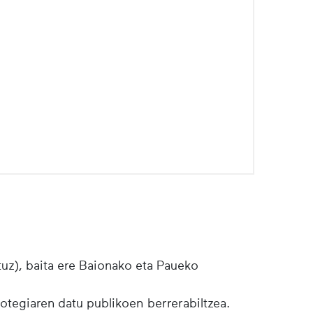
tuz), baita ere Baionako eta Paueko
botegiaren datu publikoen berrerabiltzea.