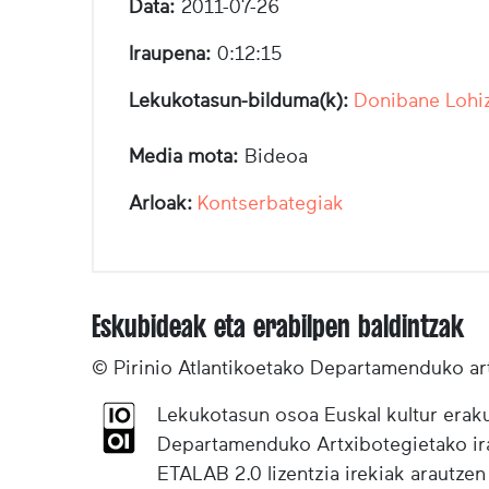
Data:
2011-07-26
Iraupena:
0:12:15
Lekukotasun-bilduma(k):
Donibane Lohiz
Media mota:
Bideoa
Arloak:
Kontserbategiak
Eskubideak eta erabilpen baldintzak
© Pirinio Atlantikoetako Departamenduko ar
Lekukotasun osoa Euskal kultur eraku
Departamenduko Artxibotegietako irak
ETALAB 2.0 lizentzia irekiak arautzen