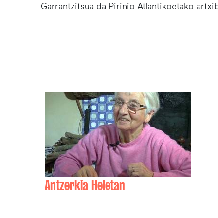
Garrantzitsua da Pirinio Atlantikoetako artx
Antzerkia Heletan
Martxalin PAGOLA , Maite DUNAT , Noël
MOLERES