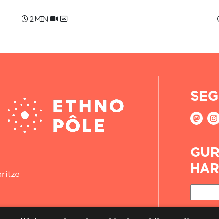
2 min
SEG
GUR
HAR
ritze