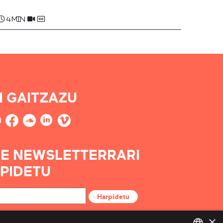
4 min
I GAITZAZU
E NEWSLETTERRARI
PIDETU
Harpidetu
×