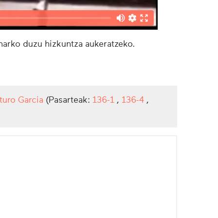
eharko duzu hizkuntza aukeratzeko.
turo Garcia
(Pasarteak:
136-1
,
136-4
,