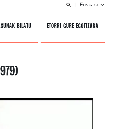
|
Euskara
ASUNAK BILATU
ETORRI GURE EGOITZARA
979)