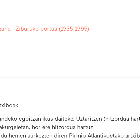
une - Ziburuko portua (1935-1995)
txiboak
ndeko egoitzan ikus daiteke, Uztaritzen (hitzordua har
urgeletan, hor ere hitzordua hartuz.
 du hemen aurkezten diren Pirinio Atlantikoetako artxi