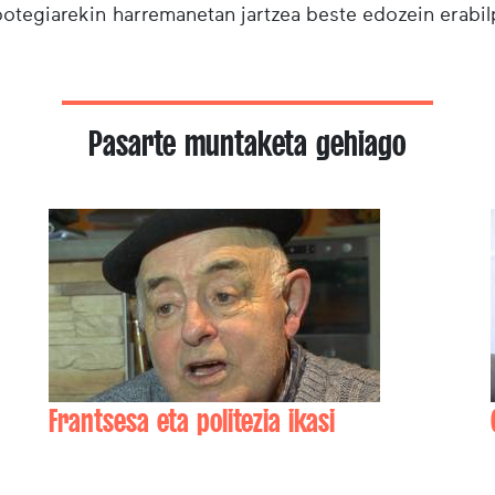
ibotegiarekin harremanetan jartzea beste edozein erabi
Pasarte muntaketa gehiago
Frantsesa eta politezia ikasi
Joseph ETCHEBEHERE