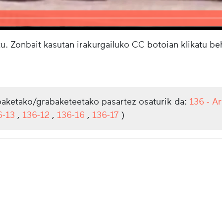
u. Zonbait kasutan irakurgailuko CC botoian klikatu b
aketako/grabaketeetako pasartez osaturik da:
136 - Ar
6-13
,
136-12
,
136-16
,
136-17
)