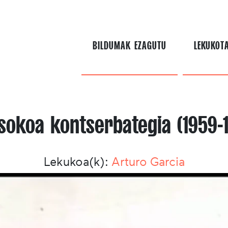
BILDUMAK EZAGUTU
LEKUKOT
asokoa kontserbategia (1959-1
Lekukoa(k):
Arturo Garcia