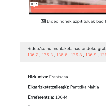
Bideo honek azpitituluak badit
Bideo/soinu muntaketa hau ondoko grab
136-2
,
136-3
,
136-6
,
136-8
,
136-9
,
13
Hizkuntza:
Frantsesa
Elkarrizketatzailea(k):
Pantxika Maitia
Erreferentzia:
136-M