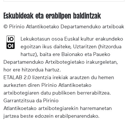
Eskubideak eta erabilpen baldintzak
© Pirinio Atlantikoetako Departamenduko artxiboak
Lekukotasun osoa Euskal kultur erakundeko
egoitzan ikus daiteke, Uztaritzen (hitzordua
hartuz), baita ere Baionako eta Paueko
Departamenduko Artxibotegietako irakurgeletan,
hor ere hitzordua hartuz.
ETALAB 2.0 lizentzia irekiak arautzen du hemen
aurkezten diren Pirinio Atlantikoetako
artxibotegiaren datu publikoen berrerabiltzea.
Garrantzitsua da Pirinio
Atlantikoetako artxibotegiarekin harremanetan
jartzea beste edozein erabilpenarendako.