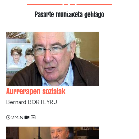
Pasarte muntaketa gehiago
Aurrerapen sozialak
Bernard BORTEYRU
2 min