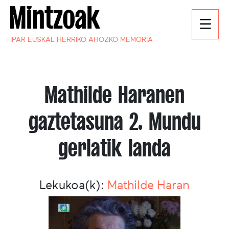
IPAR EUSKAL HERRIKO AHOZKO MEMORIA
Mathilde Haranen
gaztetasuna 2. Mundu
gerlatik landa
Lekukoa(k):
Mathilde Haran