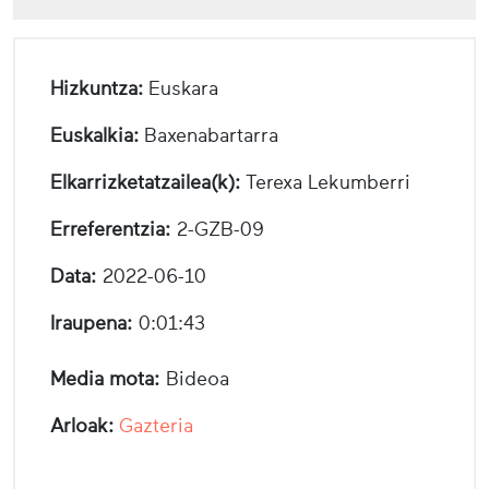
Hizkuntza:
Euskara
Euskalkia:
Baxenabartarra
Elkarrizketatzailea(k):
Terexa Lekumberri
Erreferentzia:
2-GZB-09
Data:
2022-06-10
Iraupena:
0:01:43
Media mota:
Bideoa
Arloak:
Gazteria