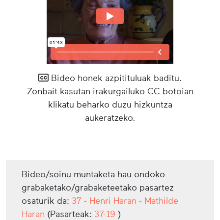
Bideo honek azpitituluak baditu.
Zonbait kasutan irakurgailuko CC botoian
klikatu beharko duzu hizkuntza
aukeratzeko.
Bideo/soinu muntaketa hau ondoko
grabaketako/grabaketeetako pasartez
osaturik da:
37 - Henri Haran - Mathilde
Haran
(Pasarteak:
37-19
)