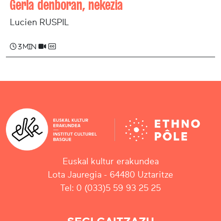
Gerla denboran, nekezia
Lucien RUSPIL
3 min
Euskal kultur erakundea
Lota Jauregia - 64480 Uztaritze
Tel: 0 (033)5 59 93 25 25