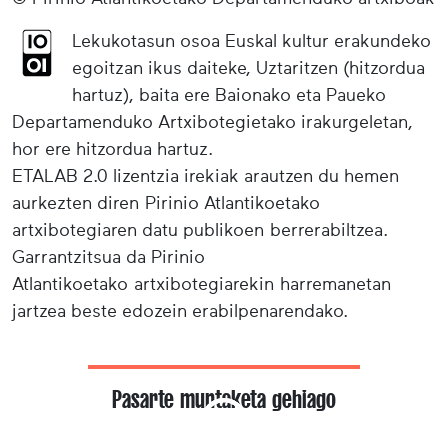
Lekukotasun osoa Euskal kultur erakundeko
egoitzan ikus daiteke, Uztaritzen (hitzordua
hartuz), baita ere Baionako eta Paueko
Departamenduko Artxibotegietako irakurgeletan,
hor ere hitzordua hartuz.
ETALAB 2.0 lizentzia irekiak arautzen du hemen
aurkezten diren Pirinio Atlantikoetako
artxibotegiaren datu publikoen berrerabiltzea.
Garrantzitsua da Pirinio
Atlantikoetako artxibotegiarekin harremanetan
jartzea beste edozein erabilpenarendako.
Pasarte muntaketa gehiago