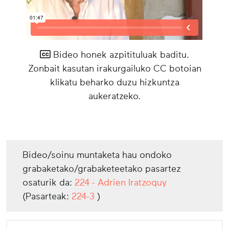
Bideo honek azpitituluak baditu.
Zonbait kasutan irakurgailuko CC botoian
klikatu beharko duzu hizkuntza
aukeratzeko.
Bideo/soinu muntaketa hau ondoko
grabaketako/grabaketeetako pasartez
osaturik da:
224 - Adrien Iratzoquy
(Pasarteak:
224-3
)