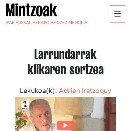
IPAR EUSKAL HERRIKO AHOZKO MEMORIA
Larrundarrak
klikaren sortzea
Lekukoa(k):
Adrien Iratzoquy