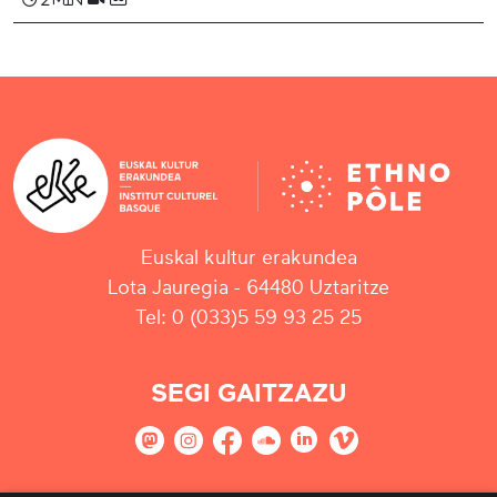
Euskal kultur erakundea
Lota Jauregia - 64480 Uztaritze
Tel: 0 (033)5 59 93 25 25
SEGI GAITZAZU