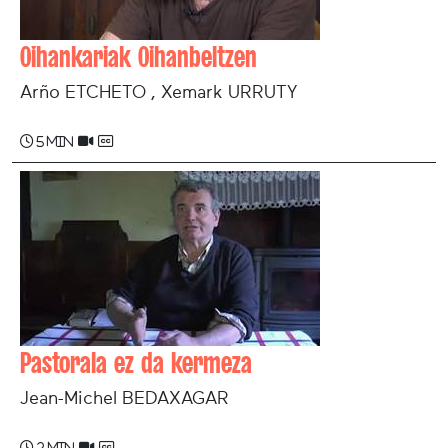
Oihankariak Oihanbeltzen
Arño ETCHETO , Xemark URRUTY
5 min
Pastorala ez da kermeza
Jean-Michel BEDAXAGAR
2 min