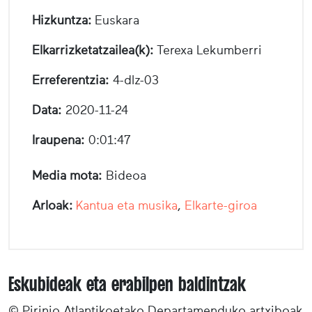
Hizkuntza:
Euskara
Elkarrizketatzailea(k):
Terexa Lekumberri
Erreferentzia:
4-dlz-03
Data:
2020-11-24
Iraupena:
0:01:47
Media mota:
Bideoa
Arloak:
Kantua eta musika
,
Elkarte-giroa
Eskubideak eta erabilpen baldintzak
© Pirinio Atlantikoetako Departamenduko artxiboak