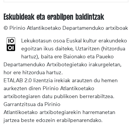
Eskubideak eta erabilpen baldintzak
© Pirinio Atlantikoetako Departamenduko artxiboak
Lekukotasun osoa Euskal kultur erakundeko
egoitzan ikus daiteke, Uztaritzen (hitzordua
hartuz), baita ere Baionako eta Paueko
Departamenduko Artxibotegietako irakurgeletan,
hor ere hitzordua hartuz.
ETALAB 2.0 lizentzia irekiak arautzen du hemen
aurkezten diren Pirinio Atlantikoetako
artxibotegiaren datu publikoen berrerabiltzea.
Garrantzitsua da Pirinio
Atlantikoetako artxibotegiarekin harremanetan
jartzea beste edozein erabilpenarendako.