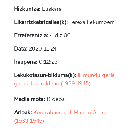
Hizkuntza:
Euskara
Elkarrizketatzailea(k):
Terexa Lekumberri
Erreferentzia:
4-dlz-06
Data:
2020-11-24
Iraupena:
0:12:23
Lekukotasun-bilduma(k):
II. mundu gerla
garaia Iparraldean (1939-1945)
Media mota:
Bideoa
Arloak:
Kontrabanda
,
II. Mundu Gerra
(1939-1945)