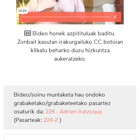
Bideo honek azpitituluak baditu.
Zonbait kasutan irakurgailuko CC botoian
klikatu beharko duzu hizkuntza
aukeratzeko.
Bideo/soinu muntaketa hau ondoko
grabaketako/grabaketeetako pasartez
osaturik da:
224 - Adrien Iratzoquy
(Pasarteak:
224-2
)