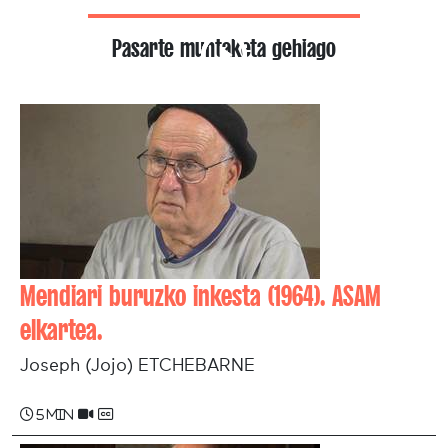
Pasarte muntaketa gehiago
Mendiari buruzko inkesta (1964). ASAM
elkartea.
Joseph (Jojo) ETCHEBARNE
5 min