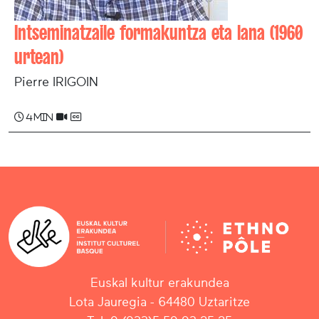
Intseminatzaile formakuntza eta lana (1960
urtean)
Pierre IRIGOIN
4 min
Euskal kultur erakundea
Lota Jauregia - 64480 Uztaritze