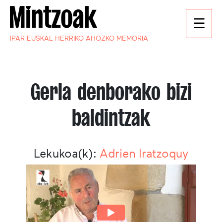
IPAR EUSKAL HERRIKO AHOZKO MEMORIA
Gerla denborako bizi
baldintzak
Lekukoa(k):
Adrien Iratzoquy