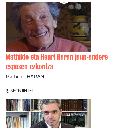
Mathilde eta Henri Haran jaun-andere
esposen ezkontza
Mathilde HARAN
3 min