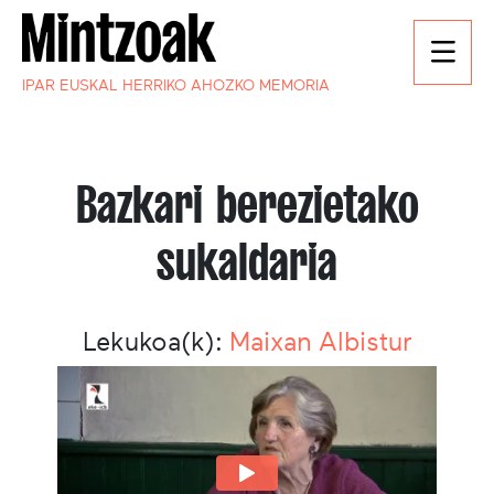
IPAR EUSKAL HERRIKO AHOZKO MEMORIA
Bazkari berezietako
sukaldaria
Lekukoa(k):
Maixan Albistur