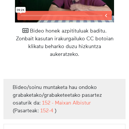
Bideo honek azpitituluak baditu.
Zonbait kasutan irakurgailuko CC botoian
klikatu beharko duzu hizkuntza
aukeratzeko.
Bideo/soinu muntaketa hau ondoko
grabaketako/grabaketeetako pasartez
osaturik da:
152 - Maixan Albistur
(Pasarteak:
152-4
)