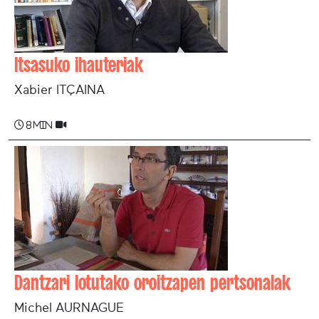
Itsasuko ihauteriak
Xabier ITÇAINA
8 min
Dantzari lotutako oroitzapen pertsonalak
Michel AURNAGUE