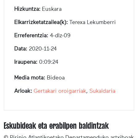
Hizkuntza:
Euskara
Elkarrizketatzailea(k):
Terexa Lekumberri
Erreferentzia:
4-dlz-09
Data:
2020-11-24
Iraupena:
0:09:24
Media mota:
Bideoa
Arloak:
Gertakari oroigarriak
,
Sukaldaria
Eskubideak eta erabilpen baldintzak
© Pirinio Atlantikoetako Departamenduko artxiboak