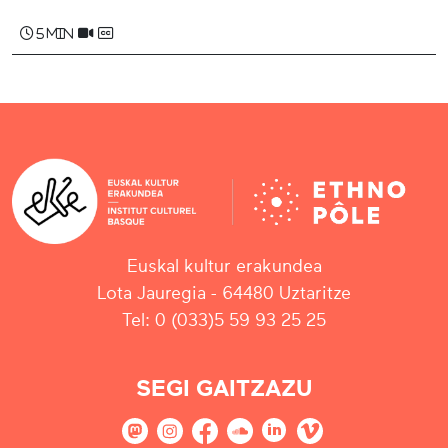
5 min
Euskal kultur erakundea
Lota Jauregia - 64480 Uztaritze
Tel: 0 (033)5 59 93 25 25
SEGI GAITZAZU