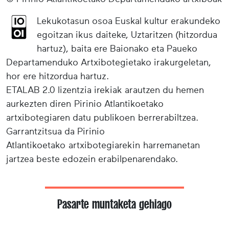
Lekukotasun osoa Euskal kultur erakundeko
egoitzan ikus daiteke, Uztaritzen (hitzordua
hartuz), baita ere Baionako eta Paueko
Departamenduko Artxibotegietako irakurgeletan,
hor ere hitzordua hartuz.
ETALAB 2.0 lizentzia irekiak arautzen du hemen
aurkezten diren Pirinio Atlantikoetako
artxibotegiaren datu publikoen berrerabiltzea.
Garrantzitsua da Pirinio
Atlantikoetako artxibotegiarekin harremanetan
jartzea beste edozein erabilpenarendako.
Pasarte muntaketa gehiago