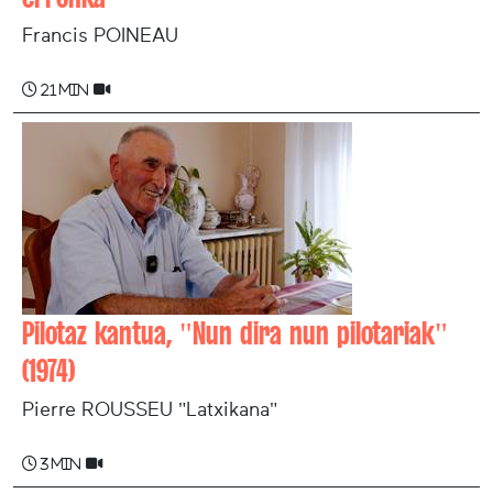
Francis POINEAU
21 min
Pilotaz kantua, "Nun dira nun pilotariak"
(1974)
Pierre ROUSSEU "Latxikana"
3 min