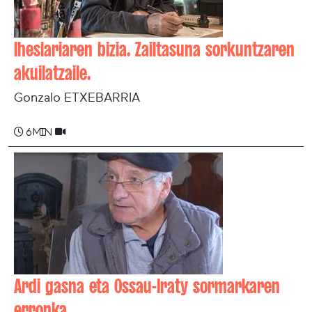
Iheslariaren bizia. Zailtasuna sorkuntzaren
akuilatzaile.
Gonzalo ETXEBARRIA
6 min
Ardi gasna eta Ossau-Iraty sormarkaren
erronka