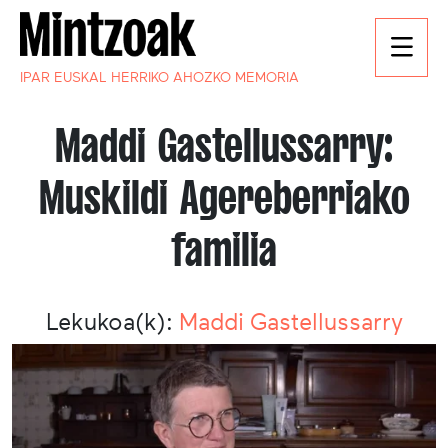
IPAR EUSKAL HERRIKO AHOZKO MEMORIA
Maddi Gastellussarry:
Muskildi Agereberriako
familia
Lekukoa(k):
Maddi Gastellussarry