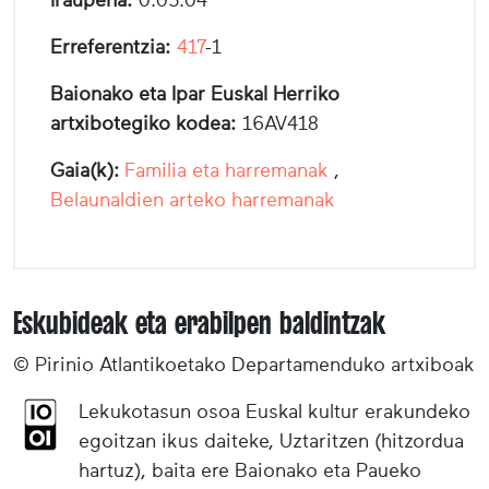
Erreferentzia:
417
-1
Baionako eta Ipar Euskal Herriko
artxibotegiko kodea:
16AV418
Gaia(k):
Familia eta harremanak
,
Belaunaldien arteko harremanak
Eskubideak eta erabilpen baldintzak
© Pirinio Atlantikoetako Departamenduko artxiboak
Lekukotasun osoa Euskal kultur erakundeko
egoitzan ikus daiteke, Uztaritzen (hitzordua
hartuz), baita ere Baionako eta Paueko