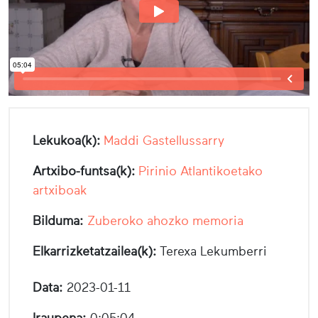
Lekukoa(k):
Maddi Gastellussarry
Artxibo-funtsa(k):
Pirinio Atlantikoetako
artxiboak
Bilduma:
Zuberoko ahozko memoria
Elkarrizketatzailea(k):
Terexa Lekumberri
Data:
2023-01-11
Iraupena:
0:05:04