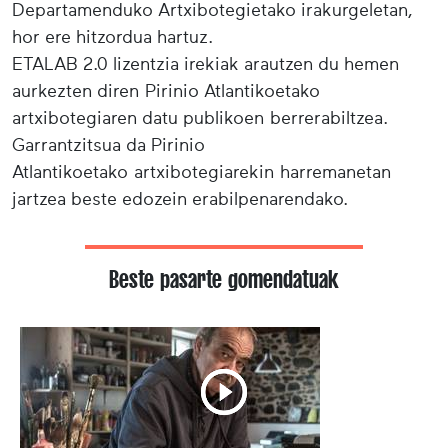
Departamenduko Artxibotegietako irakurgeletan,
hor ere hitzordua hartuz.
ETALAB 2.0 lizentzia irekiak arautzen du hemen
aurkezten diren Pirinio Atlantikoetako
artxibotegiaren datu publikoen berrerabiltzea.
Garrantzitsua da Pirinio
Atlantikoetako artxibotegiarekin harremanetan
jartzea beste edozein erabilpenarendako.
Beste pasarte gomendatuak