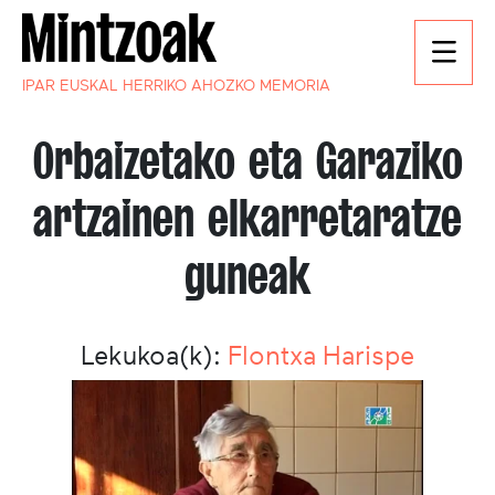
IPAR EUSKAL HERRIKO AHOZKO MEMORIA
Orbaizetako eta Garaziko
artzainen elkarretaratze
guneak
Lekukoa(k):
Flontxa Harispe