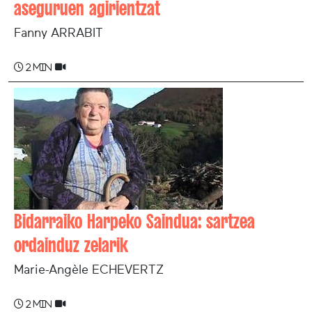
aseguruen agirientzat
Fanny ARRABIT
2 min
Bidarraiko Harpeko Saindua: sartzea
ordainduz zelarik
Marie-Angèle ECHEVERTZ
2 min