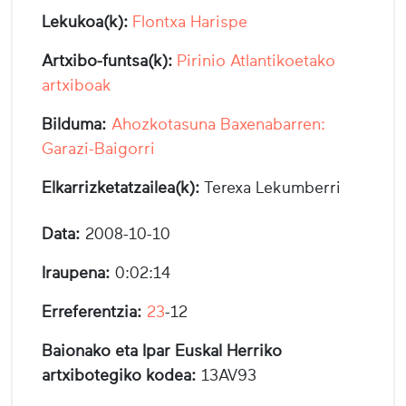
Lekukoa(k):
Flontxa Harispe
Artxibo-funtsa(k):
Pirinio Atlantikoetako
artxiboak
Bilduma:
Ahozkotasuna Baxenabarren:
Garazi-Baigorri
Elkarrizketatzailea(k):
Terexa Lekumberri
Data:
2008-10-10
Iraupena:
0:02:14
Erreferentzia:
23
-12
Baionako eta Ipar Euskal Herriko
artxibotegiko kodea:
13AV93