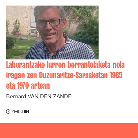
Laborantzako lurren berrantolaketa nola
iragan zen Duzunaritze-Sarasketan 1965
eta 1970 artean
Bernard VAN DEN ZANDE
7 min