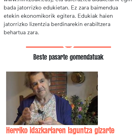
bada jatorrizko edukietan. Ez zara baimendua
etekin ekonomikorik egitera. Edukiak haien
jatorrizko lizentzia berdinarekin erabiltzera
behartua zara.
Beste pasarte gomendatuak
Herriko idazkariaren laguntza gizarte