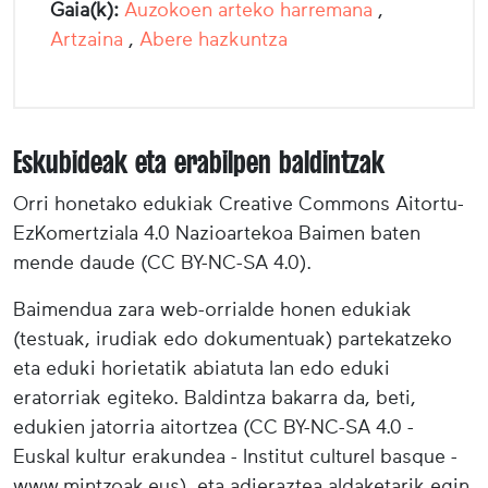
Gaia(k):
Auzokoen arteko harremana
,
Artzaina
,
Abere hazkuntza
Eskubideak eta erabilpen baldintzak
Orri honetako edukiak Creative Commons Aitortu-
EzKomertziala 4.0 Nazioartekoa Baimen baten
mende daude (CC BY-NC-SA 4.0).
Baimendua zara web-orrialde honen edukiak
(testuak, irudiak edo dokumentuak) partekatzeko
eta eduki horietatik abiatuta lan edo eduki
eratorriak egiteko. Baldintza bakarra da, beti,
edukien jatorria aitortzea (CC BY-NC-SA 4.0 -
Euskal kultur erakundea - Institut culturel basque -
www.mintzoak.eus), eta adieraztea aldaketarik egin