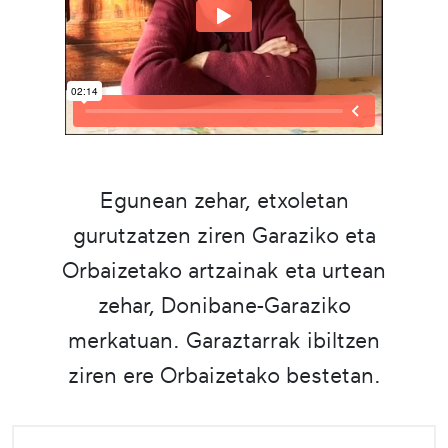
Egunean zehar, etxoletan
gurutzatzen ziren Garaziko eta
Orbaizetako artzainak eta urtean
zehar, Donibane-Garaziko
merkatuan. Garaztarrak ibiltzen
ziren ere Orbaizetako bestetan.