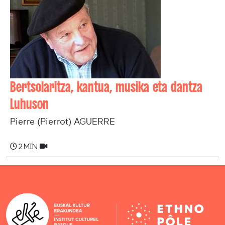
Bertsolaritza, kantua, musika eta dantza
Luhuson
Pierre (Pierrot) AGUERRE
2 min