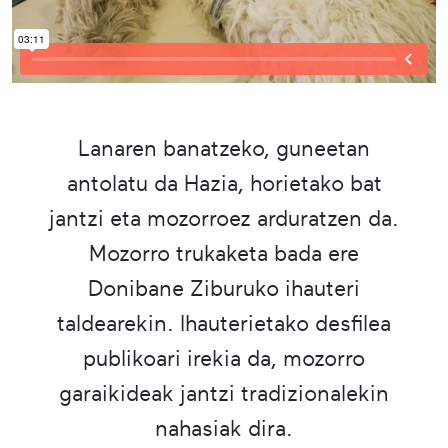
Lanaren banatzeko, guneetan
antolatu da Hazia, horietako bat
jantzi eta mozorroez arduratzen da.
Mozorro trukaketa bada ere
Donibane Ziburuko ihauteri
taldearekin. Ihauterietako desfilea
publikoari irekia da, mozorro
garaikideak jantzi tradizionalekin
nahasiak dira.