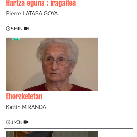
Hartza eguna : iragaitea
Pierre LATASA GOYA
5 min
Ehorzketetan
Kattin MIRANDA
1 min