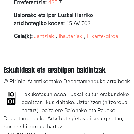
Erreferentzia:
435
-7
Baionako eta Ipar Euskal Herriko
artxibotegiko kodea:
15 AV 703
Gaia(k):
Jantziak
,
Ihauteriak
,
Elkarte-giroa
Eskubideak eta erabilpen baldintzak
© Pirinio Atlantikoetako Departamenduko artxiboak
Lekukotasun osoa Euskal kultur erakundeko
egoitzan ikus daiteke, Uztaritzen (hitzordua
hartuz), baita ere Baionako eta Paueko
Departamenduko Artxibotegietako irakurgeletan,
hor ere hitzordua hartuz.