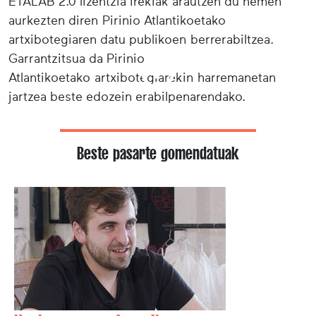
ETALAB 2.0 lizentzia irekiak arautzen du hemen
aurkezten diren Pirinio Atlantikoetako
artxibotegiaren datu publikoen berrerabiltzea.
Garrantzitsua da Pirinio
Atlantikoetako artxibotegiarekin harremanetan
jartzea beste edozein erabilpenarendako.
Beste pasarte gomendatuak