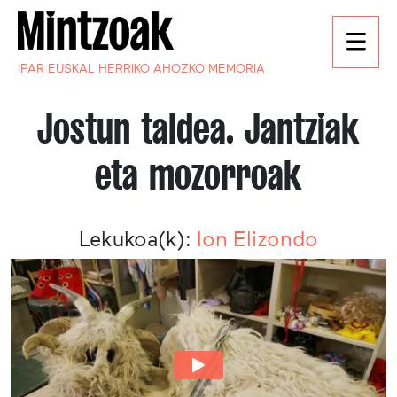
IPAR EUSKAL HERRIKO AHOZKO MEMORIA
Jostun taldea. Jantziak
eta mozorroak
Lekukoa(k):
Ion Elizondo