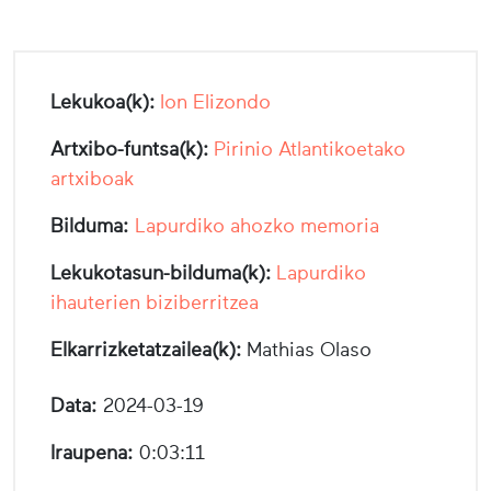
Lekukoa(k):
Ion Elizondo
Artxibo-funtsa(k):
Pirinio Atlantikoetako
artxiboak
Bilduma:
Lapurdiko ahozko memoria
Lekukotasun-bilduma(k):
Lapurdiko
ihauterien biziberritzea
Elkarrizketatzailea(k):
Mathias Olaso
Data:
2024-03-19
Iraupena:
0:03:11