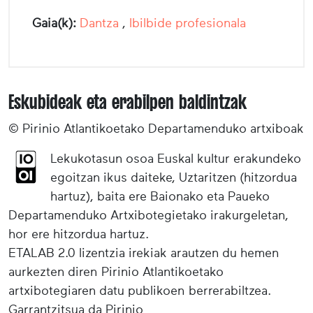
Gaia(k):
Dantza
,
Ibilbide profesionala
Eskubideak eta erabilpen baldintzak
© Pirinio Atlantikoetako Departamenduko artxiboak
Lekukotasun osoa Euskal kultur erakundeko
egoitzan ikus daiteke, Uztaritzen (hitzordua
hartuz), baita ere Baionako eta Paueko
Departamenduko Artxibotegietako irakurgeletan,
hor ere hitzordua hartuz.
ETALAB 2.0 lizentzia irekiak arautzen du hemen
aurkezten diren Pirinio Atlantikoetako
artxibotegiaren datu publikoen berrerabiltzea.
Garrantzitsua da Pirinio