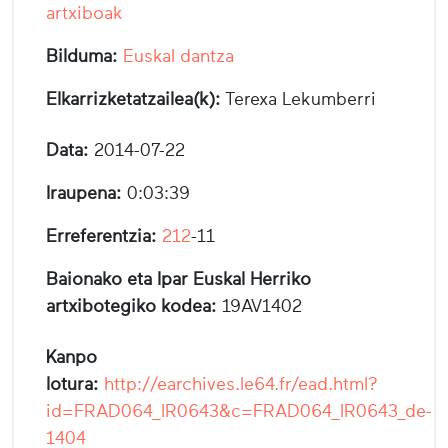
artxiboak
Bilduma:
Euskal dantza
Elkarrizketatzailea(k):
Terexa Lekumberri
Data:
2014-07-22
Iraupena:
0:03:39
Erreferentzia:
212
-11
Baionako eta Ipar Euskal Herriko
artxibotegiko kodea:
19AV1402
Kanpo
lotura:
http://earchives.le64.fr/ead.html?
id=FRAD064_IR0643&c=FRAD064_IR0643_de-
1404