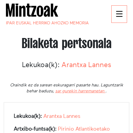
IPAR EUSKAL HERRIKO AHOZKO MEMORIA
Bilaketa pertsonala
Lekukoa(k):
Arantxa Lannes
Oraindik ez da sarean eskuragarri pasarte hau. Laguntzarik
behar baduzu,
sar gurekin harremanetan
.
Lekukoa(k):
Arantxa Lannes
Artxibo-funtsa(k):
Pirinio Atlantikoetako