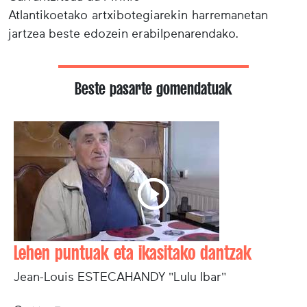
Atlantikoetako artxibotegiarekin harremanetan
jartzea beste edozein erabilpenarendako.
Beste pasarte gomendatuak
Lehen puntuak eta ikasitako dantzak
Jean-Louis ESTECAHANDY "Lulu Ibar"