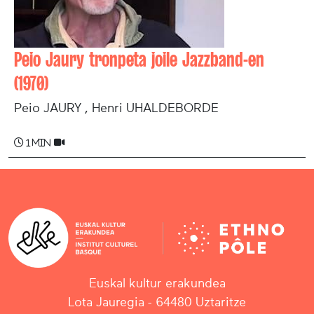
Peio Jaury tronpeta joile Jazzband-en
(1970)
Peio JAURY , Henri UHALDEBORDE
1 min
Euskal kultur erakundea
Lota Jauregia - 64480 Uztaritze