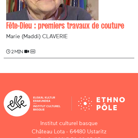
Fête-Dieu : premiers travaux de couture
Marie (Maddi) CLAVERIE
2 min
Institut culturel basque
Château Lota - 64480 Ustaritz