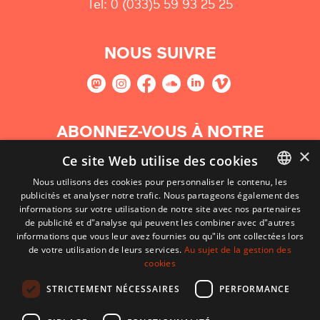
Tel: 0 (033)5 59 93 25 25
NOUS SUIVRE
ABONNEZ-VOUS À NOTRE
NEWSLETTER
×
Ce site Web utilise des cookies
Nous utilisons des cookies pour personnaliser le contenu, les
S'abonner
publicités et analyser notre trafic. Nous partageons également des
BASQUE
informations sur votre utilisation de notre site avec nos partenaires
FRENCH
de publicité et d"analyse qui peuvent les combiner avec d"autres
informations que vous leur avez fournies ou qu"ils ont collectées lors
SPANISH
de votre utilisation de leurs services.
Au sujet de la gestion des
cookies
ENGLISH
STRICTEMENT NÉCESSAIRES
PERFORMANCE