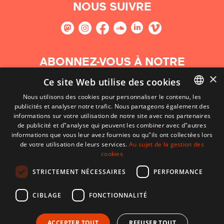
NOUS SUIVRE
ABONNEZ-VOUS À NOTRE
NEWSLETTER
×
Ce site Web utilise des cookies
Nous utilisons des cookies pour personnaliser le contenu, les
S'abonner
publicités et analyser notre trafic. Nous partageons également des
BASQUE
informations sur votre utilisation de notre site avec nos partenaires
FRENCH
de publicité et d"analyse qui peuvent les combiner avec d"autres
informations que vous leur avez fournies ou qu"ils ont collectées lors
SPANISH
de votre utilisation de leurs services.
Au sujet de la gestion des
cookies
ENGLISH
STRICTEMENT NÉCESSAIRES
PERFORMANCE
CIBLAGE
FONCTIONNALITÉ
ACCEPTER TOUT
REFUSER TOUT