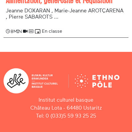
Alimentation, générosité et réquisition
Jeanne DOXARAN , Marie-­Jeanne AROTÇARENA
, Pierre SABAROTS ...
En classe
8 min
Institut culturel basque
Château Lota - 64480 Ustaritz
Tel: 0 (033)5 59 93 25 25